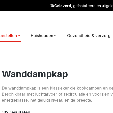
Geleverd
, geïnstalleerd én uitge
oestellen
Huishouden
Gezondheid & verzorgi
Wanddampkap
De wanddampkap is een klassieker die kookdampen en geu
Beschikbaar met luchtafvoer of recirculatie en voorzien va
energieklasse, het geluidsniveau en de breedte.
132 resultaten