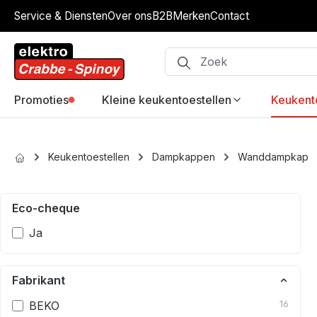
Service & Diensten
Over ons
B2B
Merken
Contact
ip to main content
Skip to search
Skip to main navigation
Promoties
Kleine keukentoestellen
Keukent
Keukentoestellen
Dampkappen
Wanddampkap
Eco-cheque
Ja
Fabrikant
BEKO
16