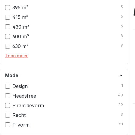
395 m³
5
415 m³
6
430 m³
6
600 m³
8
630 m³
9
Toon meer
Model
Design
1
Headsfree
48
Piramidevorm
29
Recht
3
T-vorm
51