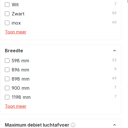
Wit
7
Zwart
59
inox
40
Toon meer
Breedte
598 mm
22
896 mm
9
898 mm
49
900 mm
7
1198 mm
7
Toon meer
Maximum debiet luchtafvoer