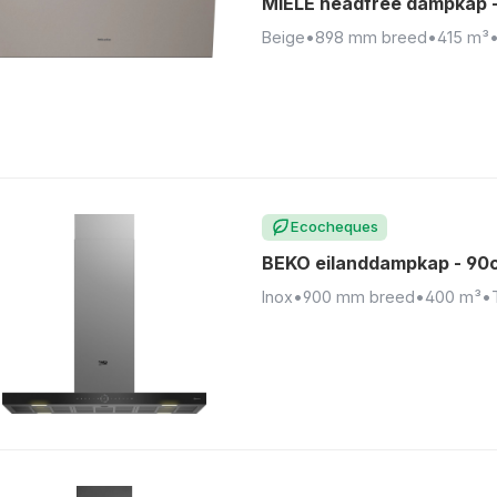
MIELE headfree dampkap
Beige
•
898 mm breed
•
415 m³
Ecocheques
BEKO eilanddampkap - 90
Inox
•
900 mm breed
•
400 m³
•