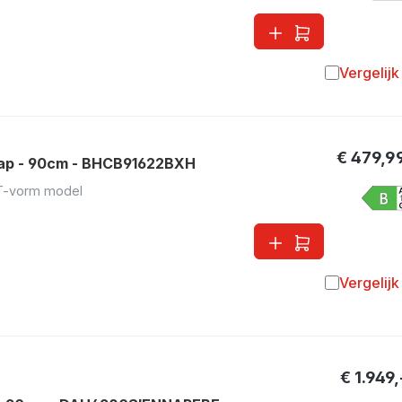
Vergelijk
Toevoegen 
€ 479,9
p - 90cm - BHCB91622BXH
T-vorm model
Vergelijk
Toevoegen 
€ 1.949,