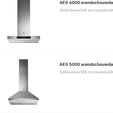
AEG 6000 wandschouwda
5000
•
Inox
•
598 mm breed
•
60
AEG 5000 wandschouwda
5000
•
inox
•
598 mm breed
•
60