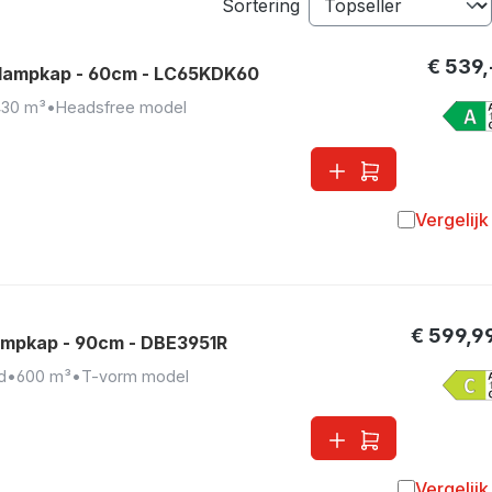
Sortering
€ 539,
dampkap - 60cm - LC65KDK60
30 m³
•
Headsfree model
Vergelijk
Toevoegen 
€ 599,9
pkap - 90cm - DBE3951R
d
•
600 m³
•
T-vorm model
Vergelijk