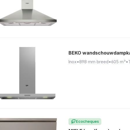
BEKO wandschouwdampka
Inox
•
898 mm breed
•
605 m³
•
Ecocheques