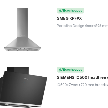
Ecocheques
SMEG KPF9X
Portofino Design
•
Inox
•
896 mm
Ecocheques
SIEMENS IQ500 headfree 
IQ500
•
Zwart
•
790 mm breed
•