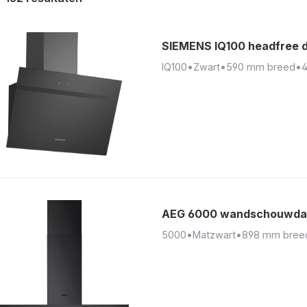
SIEMENS IQ100 headfree 
IQ100
•
Zwart
•
590 mm breed
•
4
AEG 6000 wandschouwdam
5000
•
Matzwart
•
898 mm bree