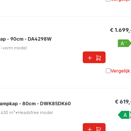
Toevoegen 
€ 1.699,
ap - 90cm - DA4298W
T-vorm model
Vergelijk
Toevoegen 
€ 619,
dampkap - 80cm - DWK85DK60
•
430 m³
•
Headsfree model