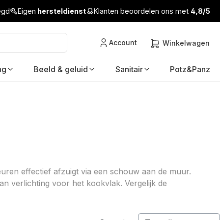
legd
Eigen
hersteldienst
Klanten beoordelen ons met
4,8/5
Account
Winkelwagen
ng
Beeld & geluid
Sanitair
Potz&Panz
ren effectief afzuigt via een schouw aan de muur.
n verlichting voor het kookvlak. Vergelijk de