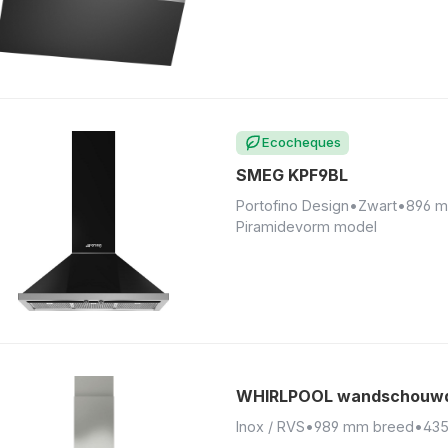
Ecocheques
SMEG KPF9BL
Portofino Design
•
Zwart
•
896 m
Piramidevorm model
WHIRLPOOL wandschouwda
Inox / RVS
•
989 mm breed
•
435