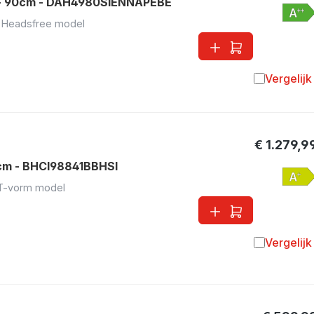
 - 90cm - DAH4980SIENNAPEBE
•
Headsfree model
Vergelijk
Toevoegen 
€ 1.279,9
cm - BHCI98841BBHSI
T-vorm model
Vergelijk
Toevoegen 