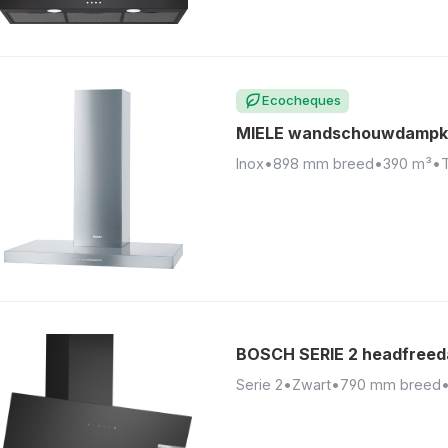
Ecocheques
MIELE wandschouwdampk
Inox
•
898 mm breed
•
390 m³
•
BOSCH SERIE 2 headfree
Serie 2
•
Zwart
•
790 mm breed