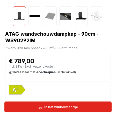
ATAG wandschouwdampkap - 90cm -
WS90292IM
Zwart
•
898 mm breed
•
760 m³
•
T-vorm model
€ 789,00
Incl. BTW · Excl. verzendkosten
Betaalbaar met
ecocheques
(in de winkel)
In het winkelmandje