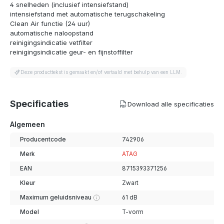
4 snelheden (inclusief intensiefstand)
intensiefstand met automatische terugschakeling
Clean Air functie (24 uur)
automatische naloopstand
reinigingsindicatie vetfilter
reinigingsindicatie geur- en fijnstoffilter
Deze producttekst is gemaakt en/of vertaald met behulp van een LLM.
Specificaties
Download alle specificaties
Algemeen
Producentcode
742906
Merk
ATAG
EAN
8715393371256
Kleur
Zwart
Maximum geluidsniveau
61 dB
Model
T-vorm