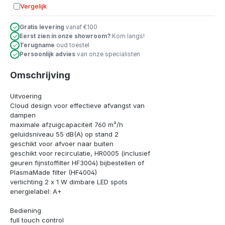
Vergelijk
Toevoegen aan vergelijking
Gratis levering
vanaf €100
Eerst zien in onze showroom?
Kom langs!
Terugname
oud toestel
Persoonlijk advies
van onze specialisten
Omschrijving
Uitvoering
Cloud design voor effectieve afvangst van
dampen
maximale afzuigcapaciteit 760 m³/h
geluidsniveau 55 dB(A) op stand 2
geschikt voor afvoer naar buiten
geschikt voor recirculatie, HR0005 (inclusief
geuren fijnstoffilter HF3004) bijbestellen of
PlasmaMade filter (HF4004)
verlichting 2 x 1 W dimbare LED spots
energielabel: A+
Bediening
full touch control