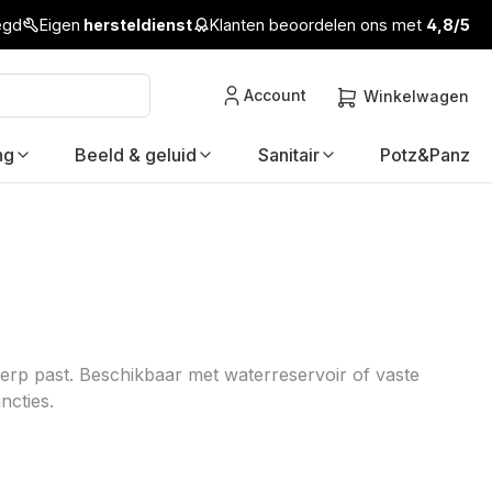
legd
Eigen
hersteldienst
Klanten beoordelen ons met
4,8/5
Account
Winkelwagen
ng
Beeld & geluid
Sanitair
Potz&Panz
werp past. Beschikbaar met waterreservoir of vaste
ncties.