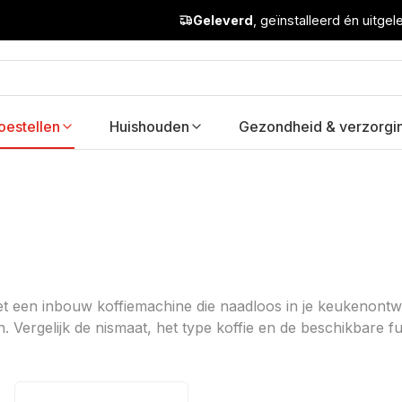
Geleverd
, geïnstalleerd én uitge
oestellen
Huishouden
Gezondheid & verzorgi
 met een inbouw koffiemachine die naadloos in je keukenont
. Vergelijk de nismaat, het type koffie en de beschikbare fu