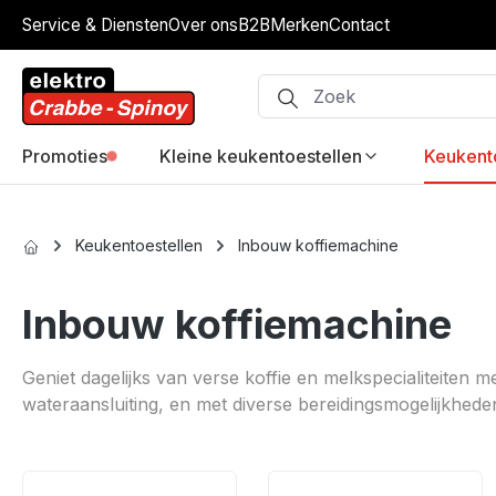
Service & Diensten
Over ons
B2B
Merken
Contact
ip to main content
Skip to search
Skip to main navigation
Promoties
Kleine keukentoestellen
Keukent
Keukentoestellen
Inbouw koffiemachine
Inbouw koffiemachine
Geniet dagelijks van verse koffie en melkspecialiteiten
wateraansluiting, en met diverse bereidingsmogelijkheden