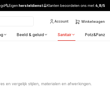
legd
Eigen
hersteldienst
Klanten beoordelen ons met
4,8/5
Account
Winkelwagen
ng
Beeld & geluid
Sanitair
Potz&Panz
 en vergelijk stijlen, materialen en afwerkingen.