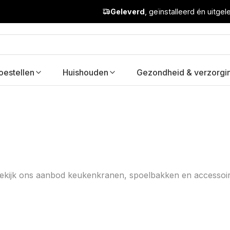
Geleverd
, geïnstalleerd én uitge
oestellen
Huishouden
Gezondheid & verzorgi
 Bekijk ons aanbod keukenkranen, spoelbakken en accessoires