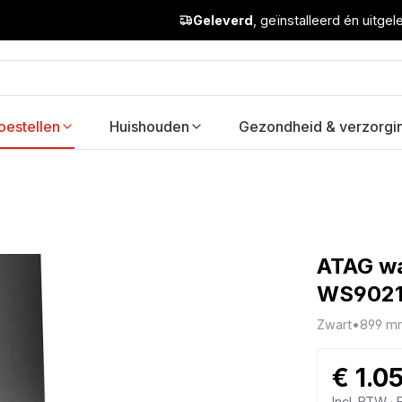
Geleverd
, geïnstalleerd én uitge
oestellen
Huishouden
Gezondheid & verzorgi
ATAG w
WS902
Zwart
•
899 m
€ 1.0
Incl. BTW ·