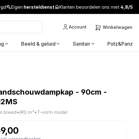
legd
Eigen
hersteldienst
Klanten beoordelen ons met
4,8/5
Account
Winkelwagen
ng
Beeld & geluid
Sanitair
Potz&Panz
andschouwdampkap - 90cm -
12MS
m breed
•
690 m³
•
T-vorm model
59,00
 Excl. verzendkosten