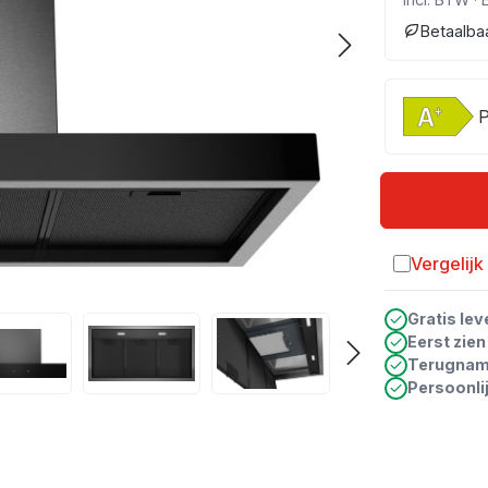
Betaalba
P
Vergelijk
Toevoegen a
Gratis lev
Eerst zie
Terugna
Persoonli