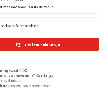
ar met
ecocheques
(in de winkel)
roductinformatieblad
In het winkelmandje
an vergelijking
ering
vanaf €100
n in onze showroom?
Kom langs!
me
oud toestel
jk advies
van onze specialisten