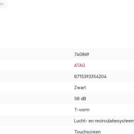
LM.
740869
ATAG
8715393354204
Zwart
58 dB
T-vorm
Lucht- en recirculatiesystee
Touchscreen