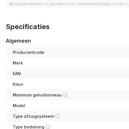
Deze producttekst is gemaakt en/of vertaald met behulp van een L
Specificaties
Algemeen
Producentcode
Merk
EAN
Kleur
Maximum geluidsniveau
Model
Type afzuigsysteem
Type bediening