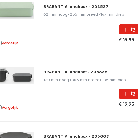
BRABANTIA lunchbox - 203527
62 mm hoog
•
255 mm breed
•
167 mm diep
€ 15,95
Vergelijk
oevoegen aan vergelijking
BRABANTIA lunchset - 206665
130 mm hoog
•
305 mm breed
•
135 mm diep
€ 19,95
Vergelijk
oevoegen aan vergelijking
BRABANTIA lunchbox - 206009