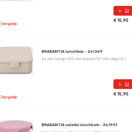
€ 15,95
Vergelijk
oevoegen aan vergelijking
BRABANTIA lunchbox - 241369
62 mm hoog
•
255 mm breed
•
167 mm diep
•
2 l
€ 15,95
Vergelijk
oevoegen aan vergelijking
BRABANTIA salade lunchkom - 241901