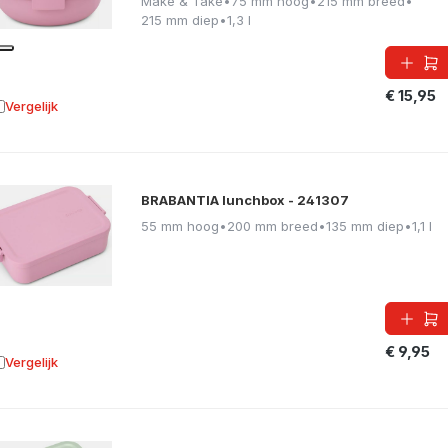
Make & Take
•
75 mm hoog
•
215 mm breed
•
215 mm diep
•
1,3 l
€ 15,95
Vergelijk
oevoegen aan vergelijking
BRABANTIA lunchbox - 241307
55 mm hoog
•
200 mm breed
•
135 mm diep
•
1,1 l
€ 9,95
Vergelijk
oevoegen aan vergelijking