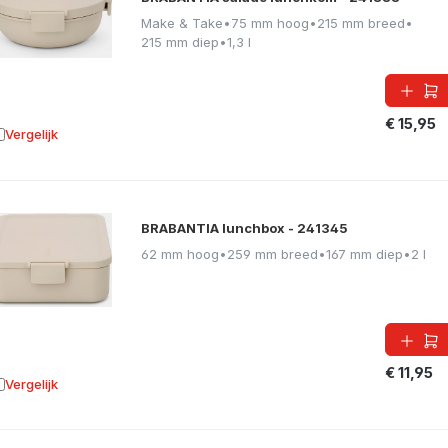
Make & Take
•
75 mm hoog
•
215 mm breed
•
215 mm diep
•
1,3 l
€ 15,95
Vergelijk
oevoegen aan vergelijking
BRABANTIA lunchbox - 241345
62 mm hoog
•
259 mm breed
•
167 mm diep
•
2 l
€ 11,95
Vergelijk
oevoegen aan vergelijking