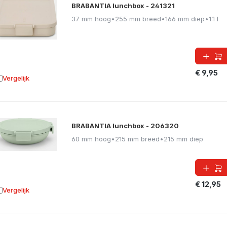
BRABANTIA lunchbox - 241321
37 mm hoog
•
255 mm breed
•
166 mm diep
•
1.1 l
€ 9,95
Vergelijk
oevoegen aan vergelijking
BRABANTIA lunchbox - 206320
60 mm hoog
•
215 mm breed
•
215 mm diep
€ 12,95
Vergelijk
oevoegen aan vergelijking