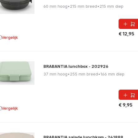
60 mm hoog
•
215 mm breed
•
215 mm diep
€ 12,95
Vergelijk
oevoegen aan vergelijking
BRABANTIA lunchbox - 202926
37 mm hoog
•
255 mm breed
•
166 mm diep
€ 9,95
Vergelijk
oevoegen aan vergelijking
BRABANTIA salade lunchkom - 241888