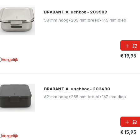
BRABANTIA luchbox - 203589
58 mm hoog
•
205 mm breed
•
145 mm diep
€ 19,95
Vergelijk
oevoegen aan vergelijking
BRABANTIA lunchbox - 203480
62 mm hoog
•
255 mm breed
•
167 mm diep
€ 15,95
Vergelijk
oevoegen aan vergelijking