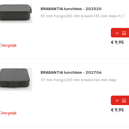
BRABANTIA lunchbox - 202520
55 mm hoog
•
200 mm breed
•
135 mm diep
•
1,1 l
€ 9,95
Vergelijk
oevoegen aan vergelijking
BRABANTIA lunchbox - 202704
37 mm hoog
•
255 mm breed
•
166 mm diep
€ 9,95
Vergelijk
oevoegen aan vergelijking