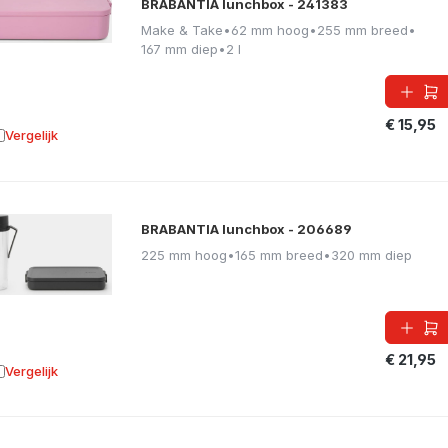
BRABANTIA lunchbox - 241383
Make & Take
•
62 mm hoog
•
255 mm breed
•
167 mm diep
•
2 l
€ 15,95
Vergelijk
oevoegen aan vergelijking
BRABANTIA lunchbox - 206689
225 mm hoog
•
165 mm breed
•
320 mm diep
€ 21,95
Vergelijk
oevoegen aan vergelijking