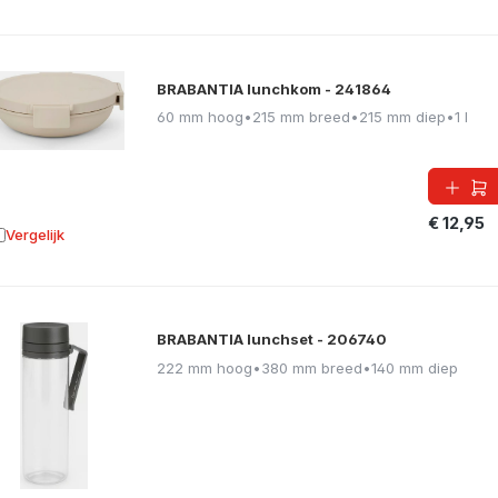
BRABANTIA lunchkom - 241864
60 mm hoog
•
215 mm breed
•
215 mm diep
•
1 l
€ 12,95
Vergelijk
oevoegen aan vergelijking
BRABANTIA lunchset - 206740
222 mm hoog
•
380 mm breed
•
140 mm diep