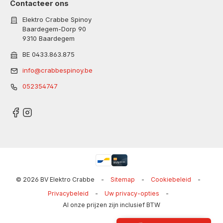
Contacteer ons
Elektro Crabbe Spinoy
Baardegem-Dorp 90
9310 Baardegem
BE 0433.863.875
info@crabbespinoy.be
052354747
© 2026 BV Elektro Crabbe
-
Sitemap
-
Cookiebeleid
-
Privacybeleid
-
Uw privacy-opties
-
Al onze prijzen zijn inclusief BTW