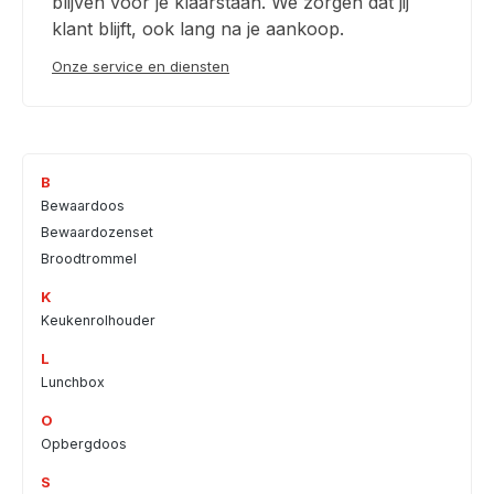
blijven voor je klaarstaan. We zorgen dat jij
klant blijft, ook lang na je aankoop.
Onze service en diensten
B
Bewaardoos
Bewaardozenset
Broodtrommel
K
Keukenrolhouder
L
Lunchbox
O
Opbergdoos
S