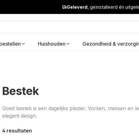
Geleverd
, geïnstalleerd én uitge
oestellen
Huishouden
Gezondheid & verzorgi
Bestek
Goed bestek is een dagelijks plezier. Vorken, messen en lep
elegant design.
4 resultaten