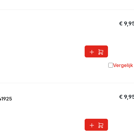
€ 9,9
Vergelijk
Toevoegen 
€ 9,9
41925