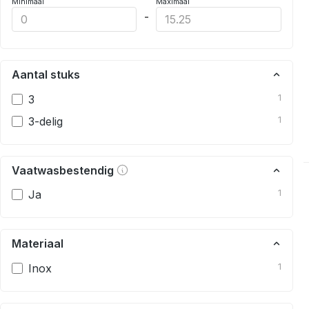
Minimaal
Maximaal
-
Aantal stuks
3
1
3-delig
1
Vaatwasbestendig
Ja
1
Materiaal
Inox
1