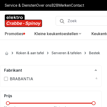
Service & Diensten
Over ons
B2B
Merken
Contact
ip to main content
Skip to search
Skip to main navigation
Promoties
Kleine keukentoestellen
Keukent
Koken & aan tafel
Serveren & tafelen
Bestek
Fabrikant
BRABANTIA
4
Prijs