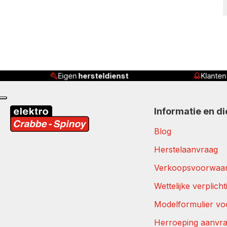
Eigen
hersteldienst
Klante
Informatie en d
Blog
Herstelaanvraag
Verkoopsvoorwaa
Wettelijke verplich
Modelformulier vo
Herroeping aanvr