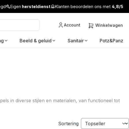
legd
Eigen
hersteldienst
Klanten beoordelen ons met
4,8/5
Account
Winkelwagen
ng
Beeld & geluid
Sanitair
Potz&Panz
els in diverse stijlen en materialen, van functioneel tot
Sortering