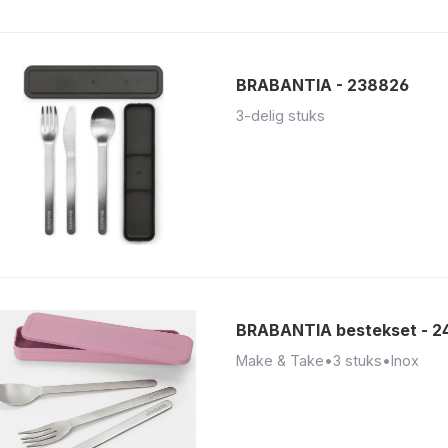
BRABANTIA - 238826
3-delig stuks
BRABANTIA bestekset - 2
Make & Take
•
3 stuks
•
Inox