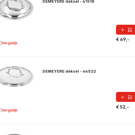
DEMEYERE deksel - 41518
€ 69,-
Vergelijk
oevoegen aan vergelijking
DEMEYERE deksel - 44522
€ 52,-
Vergelijk
oevoegen aan vergelijking