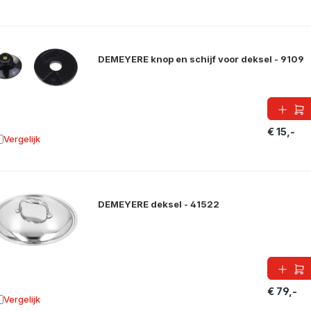
DEMEYERE knop en schijf voor deksel - 9109
€ 15,-
Vergelijk
oevoegen aan vergelijking
DEMEYERE deksel - 41522
€ 79,-
Vergelijk
oevoegen aan vergelijking