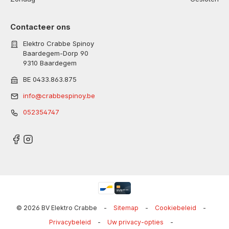
Contacteer ons
Elektro Crabbe Spinoy
Baardegem-Dorp 90
9310 Baardegem
BE 0433.863.875
info@crabbespinoy.be
052354747
© 2026 BV Elektro Crabbe
-
Sitemap
-
Cookiebeleid
-
Privacybeleid
-
Uw privacy-opties
-