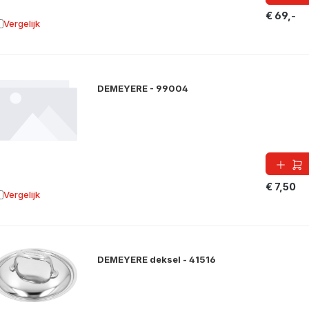
€ 69,-
Vergelijk
oevoegen aan vergelijking
DEMEYERE - 99004
€ 7,50
Vergelijk
oevoegen aan vergelijking
DEMEYERE deksel - 41516