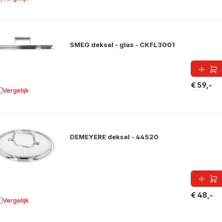
oevoegen aan vergelijking
SMEG deksel - glas - CKFL3001
€ 59,-
Vergelijk
oevoegen aan vergelijking
DEMEYERE deksel - 44520
€ 48,-
Vergelijk
oevoegen aan vergelijking