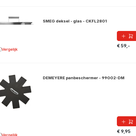
SMEG deksel - glas - CKFL2801
€ 59,-
Vergelijk
oevoegen aan vergelijking
DEMEYERE panbeschermer - 99002-DM
€ 9,95
Vergelijk