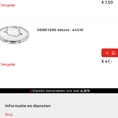
€ 7,50
Vergelijk
oevoegen aan vergelijking
DEMEYERE deksel - 44518
€ 47,-
Vergelijk
oevoegen aan vergelijking
Klanten beoordelen ons met
4,8/5
Informatie en diensten
Blog