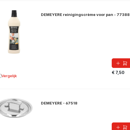
DEMEYERE reinigingscrème voor pan - 7738
€ 7,50
Vergelijk
oevoegen aan vergelijking
DEMEYERE - 67518