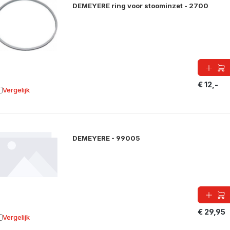
DEMEYERE ring voor stoominzet - 2700
€ 12,-
Vergelijk
oevoegen aan vergelijking
DEMEYERE - 99005
€ 29,95
Vergelijk
oevoegen aan vergelijking