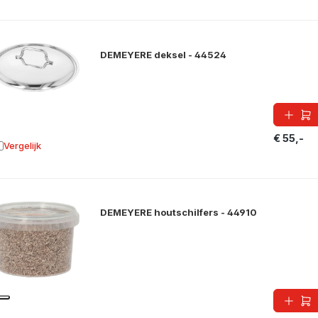
DEMEYERE deksel - 44524
€ 55,-
Vergelijk
oevoegen aan vergelijking
DEMEYERE houtschilfers - 44910