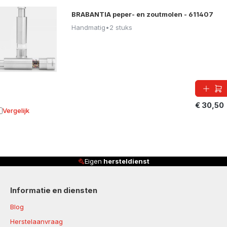
BRABANTIA peper- en zoutmolen - 611407
Handmatig
•
2 stuks
€ 30,50
Vergelijk
oevoegen aan vergelijking
Eigen
hersteldienst
Informatie en diensten
Blog
Herstelaanvraag