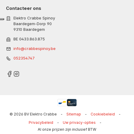
Contacteer ons
Elektro Crabbe Spinoy
Baardegem-Dorp 90
9310 Baardegem
BE 0433.863.875
info@crabbespinoy.be
052354747
© 2026 BV Elektro Crabbe
-
Sitemap
-
Cookiebeleid
-
Privacybeleid
-
Uw privacy-opties
-
Al onze prijzen zijn inclusief BTW