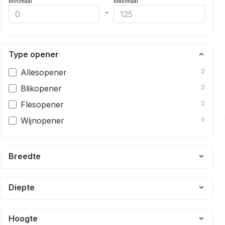
Minimaal
Maximaal
-
Type opener
Allesopener
2
Blikopener
2
Flesopener
2
Wijnopener
6
Breedte
Diepte
Hoogte