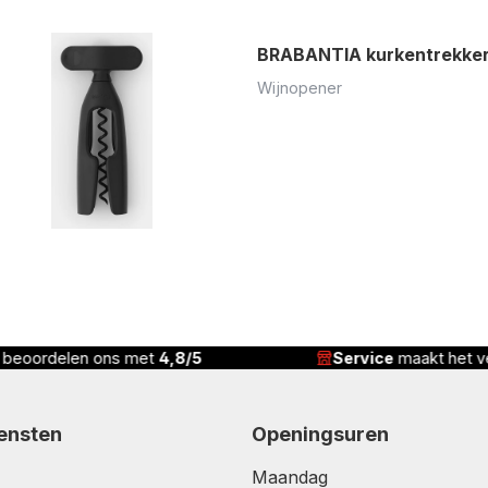
BRABANTIA kurkentrekker 
Wijnopener
n beoordelen ons met
4,8/5
Service
maakt het ve
iensten
Openingsuren
Maandag