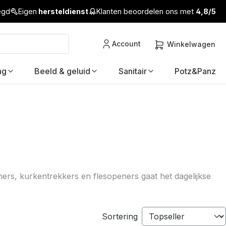
legd
Eigen
hersteldienst
Klanten beoordelen ons met
4,8/5
Account
Winkelwagen
ng
Beeld & geluid
Sanitair
Potz&Panz
ners, kurkentrekkers en flesopeners gaat het dagelijkse
Sortering