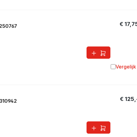
€ 17,7
 250767
Vergelijk
Toevoegen 
€ 125,
310942