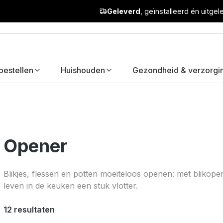
Geleverd
, geïnstalleerd én uitge
oestellen
Huishouden
Gezondheid & verzorgi
Opener
Blikjes, flessen en potten moeiteloos openen: met blikope
leven in de keuken een stuk vlotter.
12 resultaten