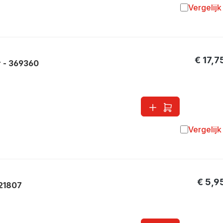
Vergelijk
Toevoegen 
€ 17,7
 - 369360
Vergelijk
Toevoegen 
€ 5,9
21807