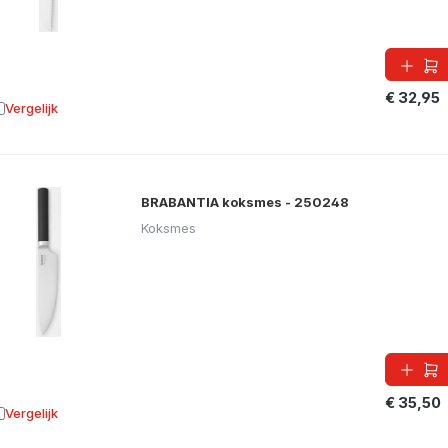
€ 32,95
Vergelijk
oevoegen aan vergelijking
BRABANTIA koksmes - 250248
Koksmes
€ 35,50
Vergelijk
oevoegen aan vergelijking