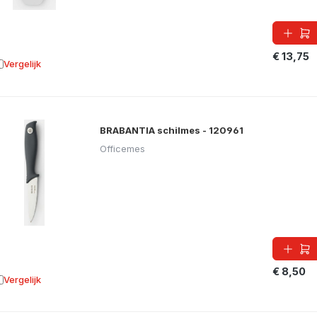
€ 13,75
Vergelijk
oevoegen aan vergelijking
BRABANTIA schilmes - 120961
Officemes
€ 8,50
Vergelijk
oevoegen aan vergelijking