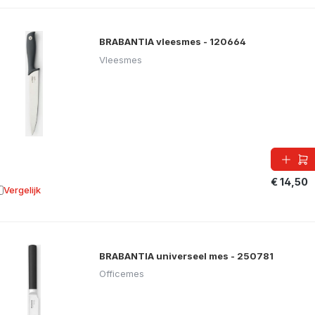
BRABANTIA vleesmes - 120664
Vleesmes
€ 14,50
Vergelijk
oevoegen aan vergelijking
BRABANTIA universeel mes - 250781
Officemes