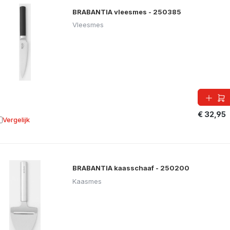
BRABANTIA vleesmes - 250385
Vleesmes
€ 32,95
Vergelijk
oevoegen aan vergelijking
BRABANTIA kaasschaaf - 250200
Kaasmes