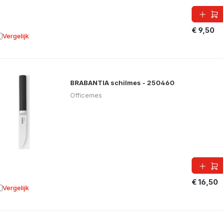
€ 9,50
Vergelijk
oevoegen aan vergelijking
BRABANTIA schilmes - 250460
Officemes
€ 16,50
Vergelijk
oevoegen aan vergelijking