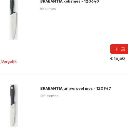
BRABANTIA koksmes - 120640
Koksmes
€ 15,50
Vergelijk
oevoegen aan vergelijking
BRABANTIA universeel mes - 120947
Officemes