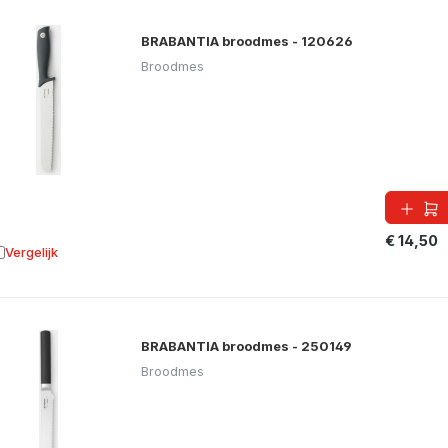
BRABANTIA broodmes - 120626
Broodmes
€ 14,50
Vergelijk
oevoegen aan vergelijking
BRABANTIA broodmes - 250149
Broodmes