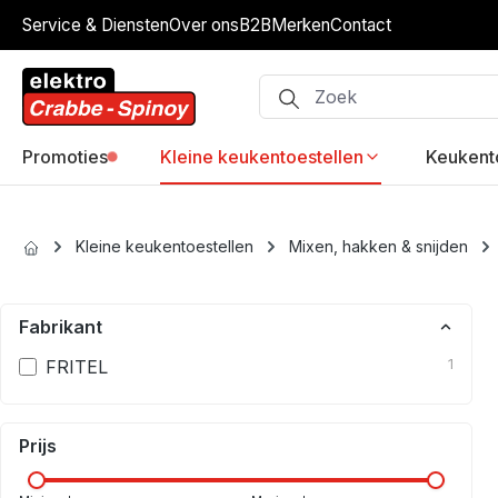
Service & Diensten
Over ons
B2B
Merken
Contact
ip to main content
Skip to search
Skip to main navigation
Promoties
Kleine keukentoestellen
Keukent
Kleine keukentoestellen
Mixen, hakken & snijden
Fabrikant
FRITEL
1
Prijs