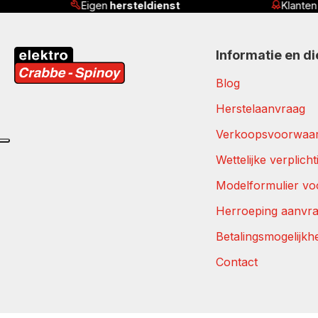
Eigen
hersteldienst
Klante
Informatie en d
Blog
Herstelaanvraag
Verkoopsvoorwaa
Wettelijke verplich
Modelformulier vo
Herroeping aanvr
Betalingsmogelijkh
Contact