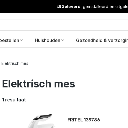
Geleverd
, geïnstalleerd én uitge
oestellen
Huishouden
Gezondheid & verzorgi
Elektrisch mes
Elektrisch mes
1 resultaat
FRITEL 139786