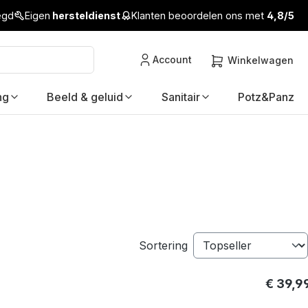
legd
Eigen
hersteldienst
Klanten beoordelen ons met
4,8/5
Account
Winkelwagen
ng
Beeld & geluid
Sanitair
Potz&Panz
Sortering
€ 39,9