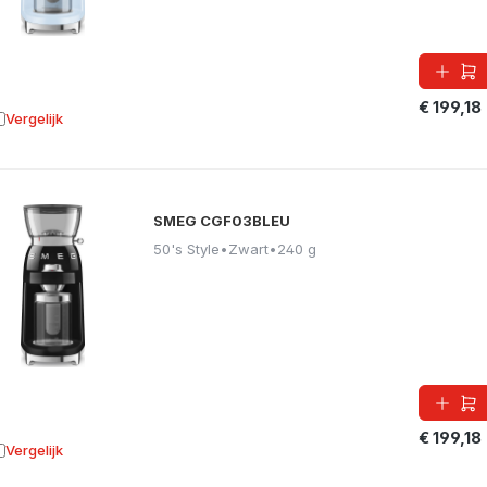
€ 199,18
Vergelijk
oevoegen aan vergelijking
SMEG CGF03BLEU
50's Style
•
Zwart
•
240 g
€ 199,18
Vergelijk
oevoegen aan vergelijking