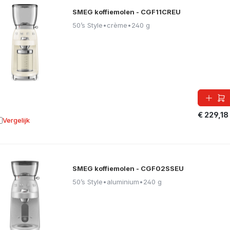
SMEG koffiemolen - CGF11CREU
50’s Style
•
crème
•
240 g
€ 229,18
Vergelijk
oevoegen aan vergelijking
SMEG koffiemolen - CGF02SSEU
50’s Style
•
aluminium
•
240 g