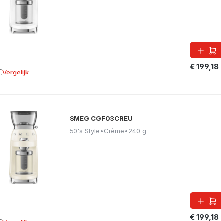
€ 199,18
Vergelijk
oevoegen aan vergelijking
SMEG CGF03CREU
50's Style
•
Crème
•
240 g
€ 199,18