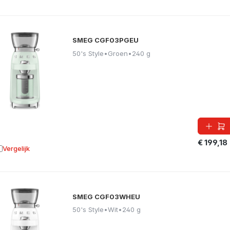
SMEG CGF03PGEU
50's Style
•
Groen
•
240 g
€ 199,18
Vergelijk
oevoegen aan vergelijking
SMEG CGF03WHEU
50's Style
•
Wit
•
240 g