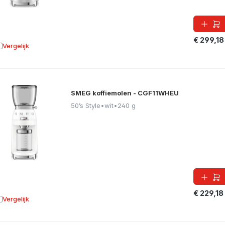
€ 299,18
Vergelijk
oevoegen aan vergelijking
SMEG koffiemolen - CGF11WHEU
50’s Style
•
wit
•
240 g
€ 229,18
Vergelijk
oevoegen aan vergelijking