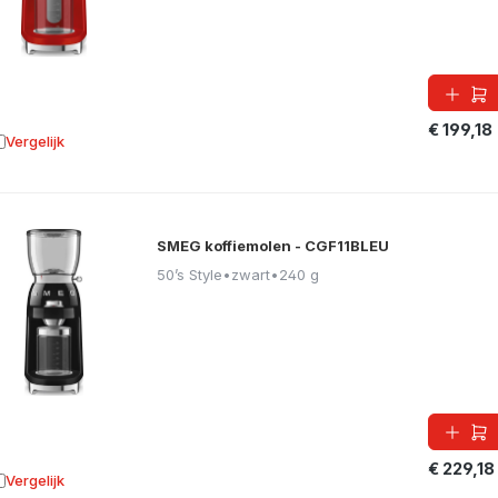
€ 199,18
Vergelijk
oevoegen aan vergelijking
SMEG koffiemolen - CGF11BLEU
50’s Style
•
zwart
•
240 g
€ 229,18
Vergelijk
oevoegen aan vergelijking