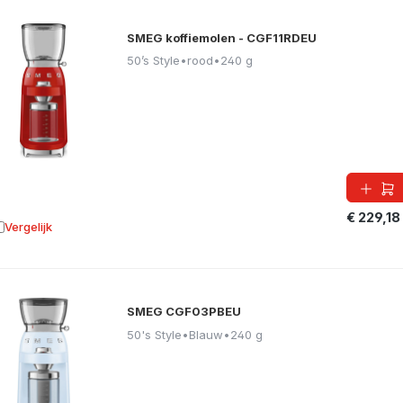
SMEG koffiemolen - CGF11RDEU
50’s Style
•
rood
•
240 g
€ 229,18
Vergelijk
oevoegen aan vergelijking
SMEG CGF03PBEU
50's Style
•
Blauw
•
240 g