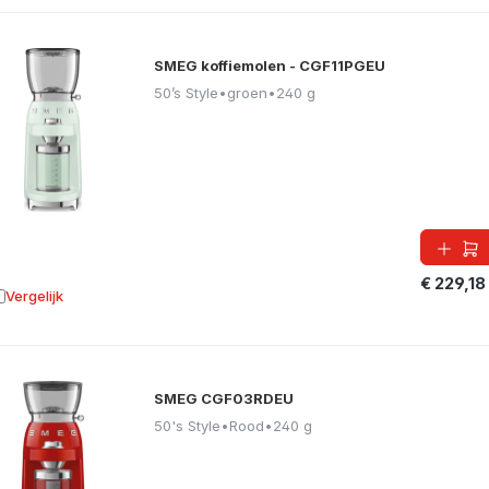
SMEG koffiemolen - CGF11PGEU
50’s Style
•
groen
•
240 g
€ 229,18
Vergelijk
oevoegen aan vergelijking
SMEG CGF03RDEU
50's Style
•
Rood
•
240 g