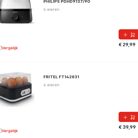
PHILIPS PDHD9137/90
6 eieren
€ 29,99
Vergelijk
oevoegen aan vergelijking
FRITEL FT142831
6 eieren
€ 39,99
Vergelijk
oevoegen aan vergelijking