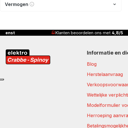
Vermogen
Klanten beoordelen ons met
4,8/5
S
Informatie en d
Blog
Herstelaanvraag
Verkoopsvoorwaa
Wettelijke verplich
Modelformulier vo
Herroeping aanvr
Betalingsmogelijkh