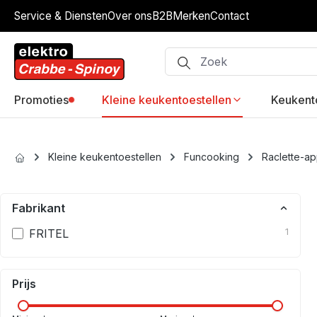
Service & Diensten
Over ons
B2B
Merken
Contact
ip to main content
Skip to search
Skip to main navigation
Promoties
Kleine keukentoestellen
Keukent
Kleine keukentoestellen
Funcooking
Raclette-ap
Fabrikant
FRITEL
1
Prijs