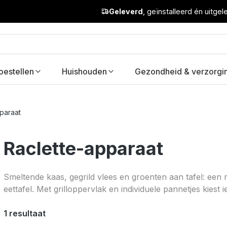
Geleverd
, geïnstalleerd én uitge
oestellen
Huishouden
Gezondheid & verzorgi
paraat
Raclette-apparaat
Smeltende kaas, gegrild vlees en groenten aan tafel: een r
eettafel. Met grilloppervlak en individuele pannetjes kiest 
1 resultaat