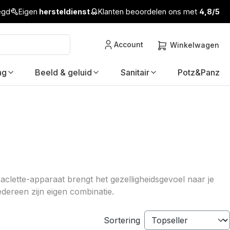
legd
Eigen
hersteldienst
Klanten beoordelen ons met
4,8/5
Account
Winkelwagen
ng
Beeld & geluid
Sanitair
Potz&Panz
aclette-apparaat brengt het gezelligheidsgevoel naar je
iedereen zijn eigen combinatie.
Sortering