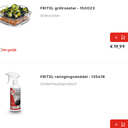
FRITEL grillrooster - 150023
Grillrooster
€ 19,99
Vergelijk
oevoegen aan vergelijking
FRITEL reinigingsmiddel - 135618
Onderhoudsproduct