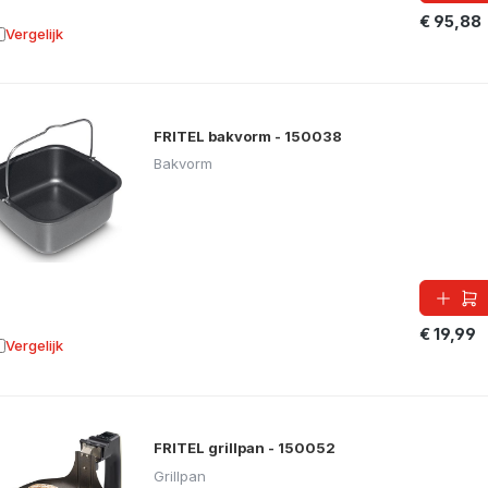
€ 95,88
Vergelijk
oevoegen aan vergelijking
FRITEL bakvorm - 150038
Bakvorm
€ 19,99
Vergelijk
oevoegen aan vergelijking
FRITEL grillpan - 150052
Grillpan