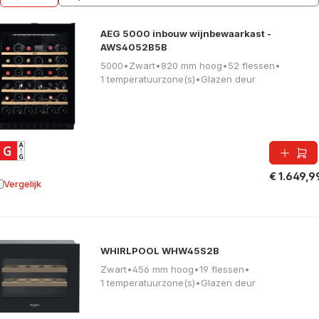
AEG 5000 inbouw wijnbewaarkast -
AWS4052B5B
5000
•
Zwart
•
820 mm hoog
•
52 flessen
•
1 temperatuurzone(s)
•
Glazen deur
€ 1.649,9
Vergelijk
oevoegen aan vergelijking
WHIRLPOOL WHW45S2B
Zwart
•
456 mm hoog
•
19 flessen
•
1 temperatuurzone(s)
•
Glazen deur