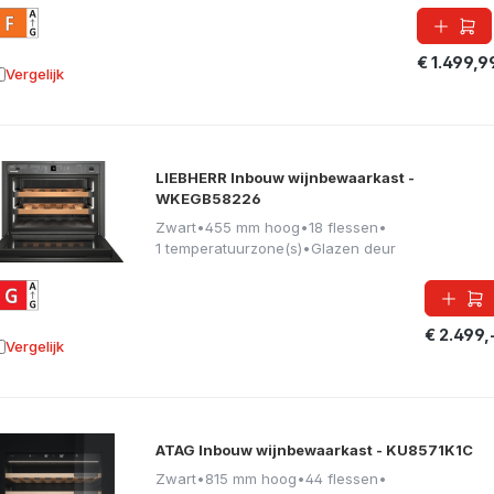
€ 1.499,9
Vergelijk
oevoegen aan vergelijking
LIEBHERR Inbouw wijnbewaarkast -
WKEGB58226
Zwart
•
455 mm hoog
•
18 flessen
•
1 temperatuurzone(s)
•
Glazen deur
€ 2.499,
Vergelijk
oevoegen aan vergelijking
ATAG Inbouw wijnbewaarkast - KU8571K1C
Zwart
•
815 mm hoog
•
44 flessen
•