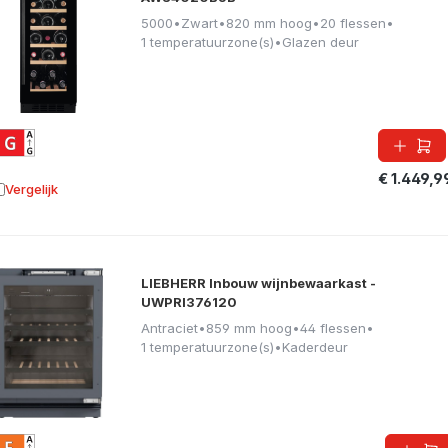
5000
•
Zwart
•
820 mm hoog
•
20 flessen
•
1 temperatuurzone(s)
•
Glazen deur
€ 1.449,9
Vergelijk
oevoegen aan vergelijking
LIEBHERR Inbouw wijnbewaarkast -
UWPRI376120
Antraciet
•
859 mm hoog
•
44 flessen
•
1 temperatuurzone(s)
•
Kaderdeur