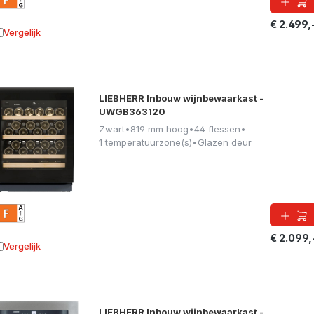
€ 2.499,
Vergelijk
oevoegen aan vergelijking
LIEBHERR Inbouw wijnbewaarkast -
UWGB363120
Zwart
•
819 mm hoog
•
44 flessen
•
1 temperatuurzone(s)
•
Glazen deur
€ 2.099,
Vergelijk
oevoegen aan vergelijking
LIEBHERR Inbouw wijnbewaarkast -