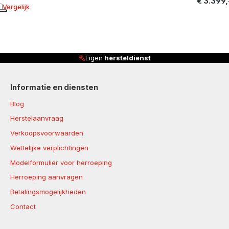
€ 3.399,
Vergelijk
oevoegen aan vergelijking
Eigen
hersteldienst
Informatie en diensten
Blog
Herstelaanvraag
Verkoopsvoorwaarden
Wettelijke verplichtingen
Modelformulier voor herroeping
Herroeping aanvragen
Betalingsmogelijkheden
Contact