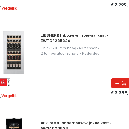
€ 2.299,
Vergelijk
oevoegen aan vergelijking
LIEBHERR Inbouw wijnbewaarkast -
EWTDF235326
Grijs
•
1218 mm hoog
•
48 flessen
•
2 temperatuurzone(s)
•
Kaderdeur
€ 3.399,
Vergelijk
oevoegen aan vergelijking
AEG 5000 onderbouw wijnkoelkast -
AWS4020B5B