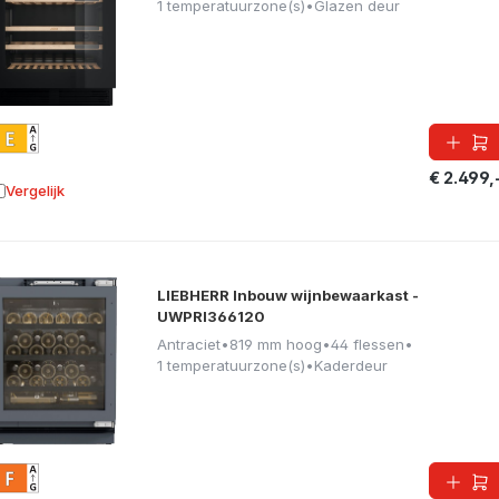
1 temperatuurzone(s)
•
Glazen deur
€ 2.499,
Vergelijk
oevoegen aan vergelijking
LIEBHERR Inbouw wijnbewaarkast -
UWPRI366120
Antraciet
•
819 mm hoog
•
44 flessen
•
1 temperatuurzone(s)
•
Kaderdeur