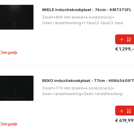
MIELE inductiekookplaat - 76cm - KM7373FL
Zwart
•
800 mm breed
•
4 kookzone(s)
•
Geen randafwerking
•
1-fase|2-fase|3-fase
€ 1.299,-
Vergelijk
oevoegen aan vergelijking
BEKO inductiekookplaat - 77cm - HII84540IF
Zwart
•
770 mm breed
•
4 kookzone(s)
•
Geen randafwerking
•
Geen randafwerking
€ 619,99
Vergelijk
oevoegen aan vergelijking