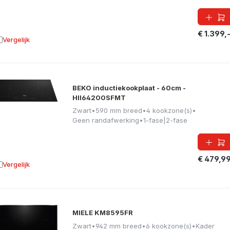
€ 1.399,
Vergelijk
oevoegen aan vergelijking
BEKO inductiekookplaat - 60cm -
HII64200SFMT
Zwart
•
590 mm breed
•
4 kookzone(s)
•
Geen randafwerking
•
1-fase|2-fase
€ 479,9
Vergelijk
oevoegen aan vergelijking
MIELE KM8595FR
Zwart
•
942 mm breed
•
6 kookzone(s)
•
Kader