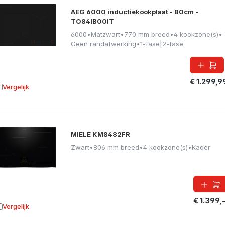
AEG 6000 inductiekookplaat - 80cm -
TO84IB00IT
6000
•
Matzwart
•
770 mm breed
•
4 kookzone(s)
•
Geen randafwerking
•
1-fase|2-fase
€ 1.299,9
Vergelijk
oevoegen aan vergelijking
MIELE KM8482FR
Zwart
•
806 mm breed
•
4 kookzone(s)
•
Kader
€ 1.399,
Vergelijk
oevoegen aan vergelijking