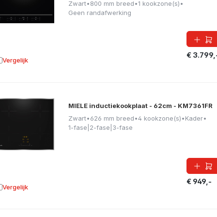
Zwart
•
800 mm breed
•
1 kookzone(s)
•
Geen randafwerking
€ 3.799,
Vergelijk
oevoegen aan vergelijking
MIELE inductiekookplaat - 62cm - KM7361FR
Zwart
•
626 mm breed
•
4 kookzone(s)
•
Kader
•
1-fase|2-fase|3-fase
€ 949,-
Vergelijk
oevoegen aan vergelijking