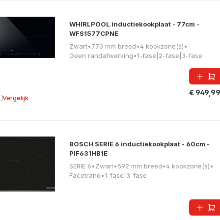
WHIRLPOOL inductiekookplaat - 77cm -
WFS1577CPNE
Zwart
•
770 mm breed
•
4 kookzone(s)
•
Geen randafwerking
•
1-fase|2-fase|3-fase
€ 949,9
Vergelijk
oevoegen aan vergelijking
BOSCH SERIE 6 inductiekookplaat - 60cm -
PIF631HB1E
SERIE 6
•
Zwart
•
592 mm breed
•
4 kookzone(s)
•
Facetrand
•
1-fase|3-fase