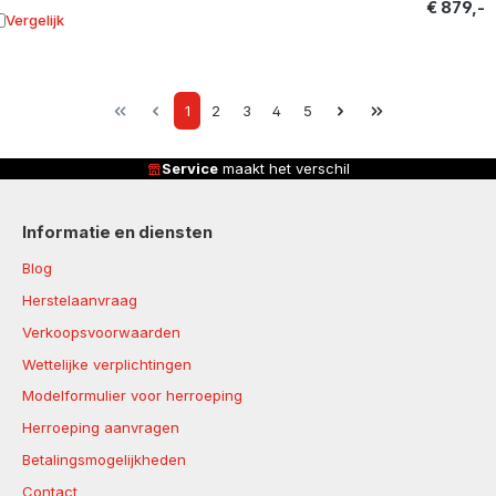
€ 879,-
Vergelijk
oevoegen aan vergelijking
Page
Page
Page
Page
Page
1
2
3
4
5
Service
maakt het verschil
Informatie en diensten
Blog
Herstelaanvraag
Verkoopsvoorwaarden
Wettelijke verplichtingen
Modelformulier voor herroeping
Herroeping aanvragen
Betalingsmogelijkheden
Contact