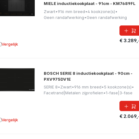
MIELE inductiekookplaat - 91cm - KM7689FL
Zwart
•
916 mm breed
•
4 kookzone(s)
•
Geen randafwerking
•
Geen randafwerking
€ 3.289,
Vergelijk
oevoegen aan vergelijking
BOSCH SERIE 8 inductiekookplaat - 90cm -
PXV975DV1E
SERIE 8
•
Zwart
•
916 mm breed
•
5 kookzone(s)
•
Facetrand|Metalen zijprofielen
•
1-fase|3-fase
€ 2.069,
Vergelijk
oevoegen aan vergelijking