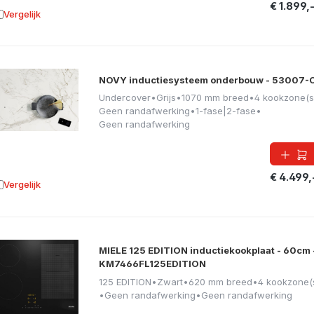
€ 1.899,
Vergelijk
oevoegen aan vergelijking
NOVY inductiesysteem onderbouw - 53007-
Undercover
•
Grijs
•
1070 mm breed
•
4 kookzone(s
Geen randafwerking
•
1-fase|2-fase
•
Geen randafwerking
€ 4.499,
Vergelijk
oevoegen aan vergelijking
MIELE 125 EDITION inductiekookplaat - 60cm 
KM7466FL125EDITION
125 EDITION
•
Zwart
•
620 mm breed
•
4 kookzone(
•
Geen randafwerking
•
Geen randafwerking