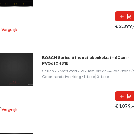
€ 2.399,
Vergelijk
oevoegen aan vergelijking
BOSCH Series 6 inductiekookplaat - 60cm -
PVQ61CHB1E
Series 6
•
Matzwart
•
592 mm breed
•
4 kookzone(s
Geen randafwerking
•
1-fase|3-fase
€ 1.079,-
Vergelijk
oevoegen aan vergelijking