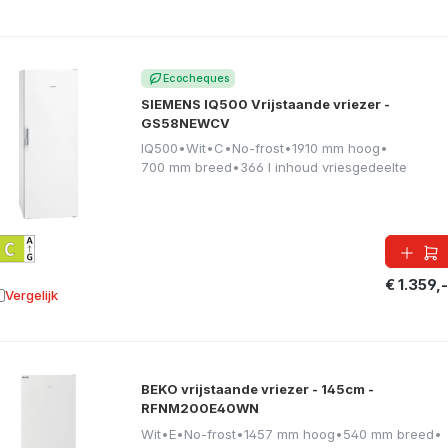
Ecocheques
SIEMENS IQ500 Vrijstaande vriezer -
GS58NEWCV
IQ500
•
Wit
•
C
•
No-frost
•
1910 mm hoog
•
700 mm breed
•
366 l inhoud vriesgedeelte
€ 1.359,-
Vergelijk
oevoegen aan vergelijking
BEKO vrijstaande vriezer - 145cm -
RFNM200E40WN
Wit
•
E
•
No-frost
•
1457 mm hoog
•
540 mm breed
•