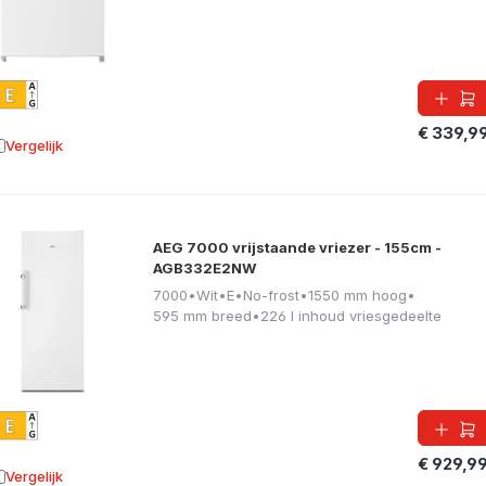
€ 339,9
Vergelijk
oevoegen aan vergelijking
AEG 7000 vrijstaande vriezer - 155cm -
AGB332E2NW
7000
•
Wit
•
E
•
No-frost
•
1550 mm hoog
•
595 mm breed
•
226 l inhoud vriesgedeelte
€ 929,9
Vergelijk
oevoegen aan vergelijking