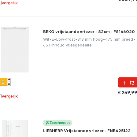
Vergelijk
oevoegen aan vergelijking
BEKO vrijstaande vriezer - 82cm - FS166020
Wit
•
E
•
Low-frost
•
818 mm hoog
•
475 mm breed
•
65 l inhoud vriesgedeelte
€ 259,9
Vergelijk
oevoegen aan vergelijking
Ecocheques
LIEBHERR Vrijstaande vriezer - FNB425I22