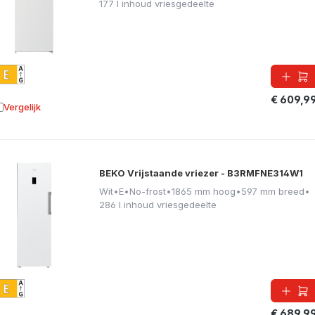
177 l inhoud vriesgedeelte
€ 609,9
Vergelijk
oevoegen aan vergelijking
BEKO Vrijstaande vriezer - B3RMFNE314W1
Wit
•
E
•
No-frost
•
1865 mm hoog
•
597 mm breed
•
286 l inhoud vriesgedeelte
€ 689,9