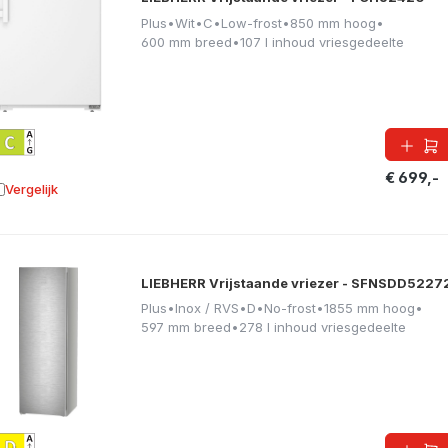
Plus
•
Wit
•
C
•
Low-frost
•
850 mm hoog
•
600 mm breed
•
107 l inhoud vriesgedeelte
€ 699,-
Vergelijk
oevoegen aan vergelijking
LIEBHERR Vrijstaande vriezer - SFNSDD5227
Plus
•
Inox / RVS
•
D
•
No-frost
•
1855 mm hoog
•
597 mm breed
•
278 l inhoud vriesgedeelte