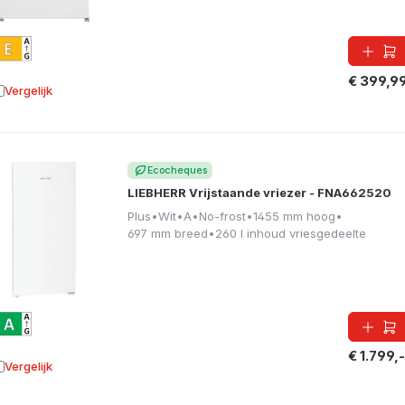
€ 399,9
Vergelijk
oevoegen aan vergelijking
Ecocheques
LIEBHERR Vrijstaande vriezer - FNA662520
Plus
•
Wit
•
A
•
No-frost
•
1455 mm hoog
•
697 mm breed
•
260 l inhoud vriesgedeelte
€ 1.799,-
Vergelijk
oevoegen aan vergelijking