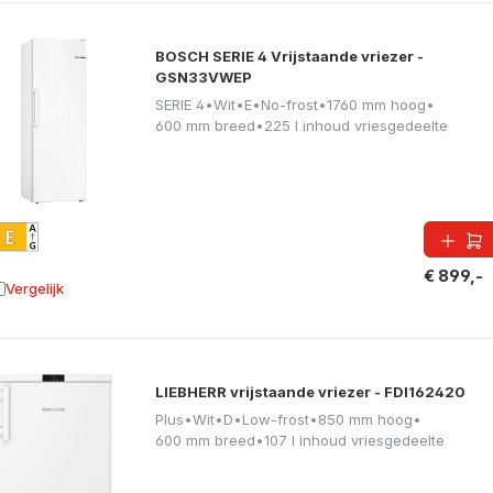
BOSCH SERIE 4 Vrijstaande vriezer -
GSN33VWEP
SERIE 4
•
Wit
•
E
•
No-frost
•
1760 mm hoog
•
600 mm breed
•
225 l inhoud vriesgedeelte
€ 899,-
Vergelijk
oevoegen aan vergelijking
LIEBHERR vrijstaande vriezer - FDI162420
Plus
•
Wit
•
D
•
Low-frost
•
850 mm hoog
•
600 mm breed
•
107 l inhoud vriesgedeelte