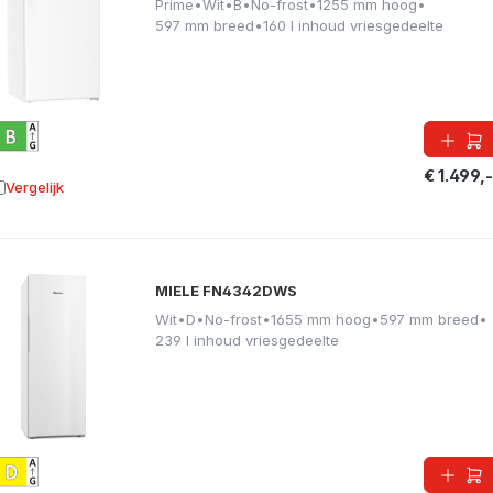
Prime
•
Wit
•
B
•
No-frost
•
1255 mm hoog
•
597 mm breed
•
160 l inhoud vriesgedeelte
€ 1.499,-
Vergelijk
oevoegen aan vergelijking
MIELE FN4342DWS
Wit
•
D
•
No-frost
•
1655 mm hoog
•
597 mm breed
•
239 l inhoud vriesgedeelte