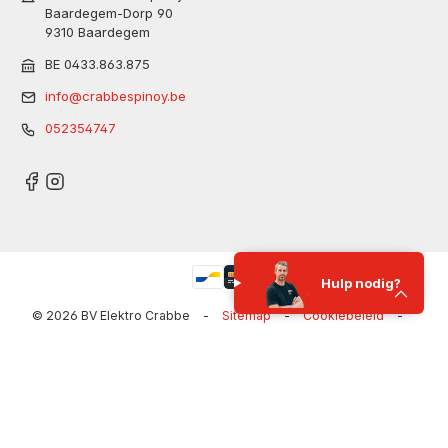
Baardegem-Dorp 90
9310 Baardegem
BE 0433.863.875
info@crabbespinoy.be
052354747
Hulp nodig?
© 2026 BV Elektro Crabbe
-
Sitemap
-
Cookiebeleid
-
Privacybeleid
-
Uw privacy-opties
-
Al onze prijzen zijn inclusief BTW