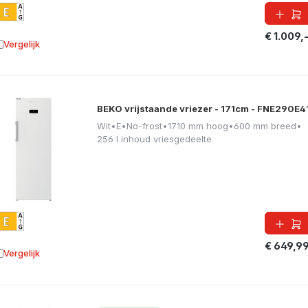
€ 1.009,
Vergelijk
oevoegen aan vergelijking
BEKO vrijstaande vriezer - 171cm - FNE290E4
Wit
•
E
•
No-frost
•
1710 mm hoog
•
600 mm breed
•
256 l inhoud vriesgedeelte
€ 649,9
Vergelijk
oevoegen aan vergelijking