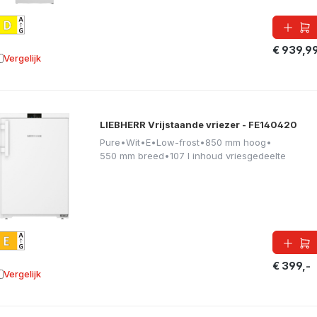
€ 939,9
Vergelijk
oevoegen aan vergelijking
LIEBHERR Vrijstaande vriezer - FE140420
Pure
•
Wit
•
E
•
Low-frost
•
850 mm hoog
•
550 mm breed
•
107 l inhoud vriesgedeelte
€ 399,-
Vergelijk
oevoegen aan vergelijking