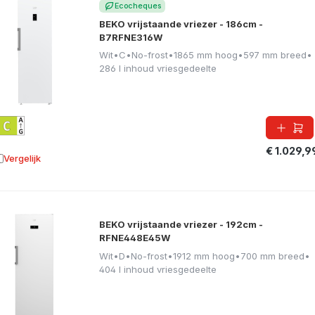
Ecocheques
BEKO vrijstaande vriezer - 186cm -
B7RFNE316W
Wit
•
C
•
No-frost
•
1865 mm hoog
•
597 mm breed
•
286 l inhoud vriesgedeelte
€ 1.029,9
Vergelijk
oevoegen aan vergelijking
BEKO vrijstaande vriezer - 192cm -
RFNE448E45W
Wit
•
D
•
No-frost
•
1912 mm hoog
•
700 mm breed
•
404 l inhoud vriesgedeelte