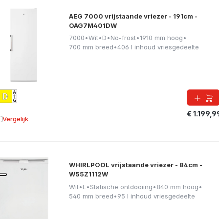
AEG 7000 vrijstaande vriezer - 191cm -
OAG7M401DW
7000
•
Wit
•
D
•
No-frost
•
1910 mm hoog
•
700 mm breed
•
406 l inhoud vriesgedeelte
€ 1.199,9
Vergelijk
oevoegen aan vergelijking
WHIRLPOOL vrijstaande vriezer - 84cm -
W55Z1112W
Wit
•
E
•
Statische ontdooiing
•
840 mm hoog
•
540 mm breed
•
95 l inhoud vriesgedeelte