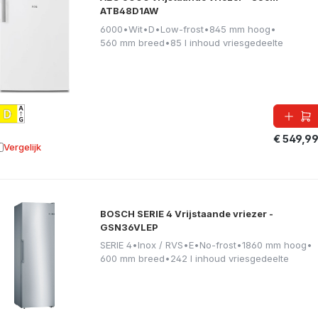
ATB48D1AW
6000
•
Wit
•
D
•
Low-frost
•
845 mm hoog
•
560 mm breed
•
85 l inhoud vriesgedeelte
€ 549,9
Vergelijk
oevoegen aan vergelijking
BOSCH SERIE 4 Vrijstaande vriezer -
GSN36VLEP
SERIE 4
•
Inox / RVS
•
E
•
No-frost
•
1860 mm hoog
•
600 mm breed
•
242 l inhoud vriesgedeelte