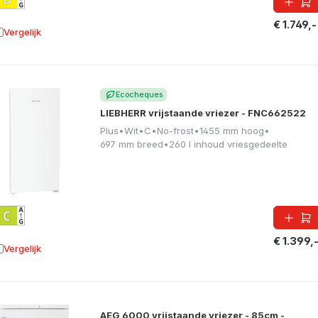
€ 1.749,-
Vergelijk
oevoegen aan vergelijking
Ecocheques
LIEBHERR vrijstaande vriezer - FNC662522
Plus
•
Wit
•
C
•
No-frost
•
1455 mm hoog
•
697 mm breed
•
260 l inhoud vriesgedeelte
€ 1.399,
Vergelijk
oevoegen aan vergelijking
AEG 6000 vrijstaande vriezer - 85cm -