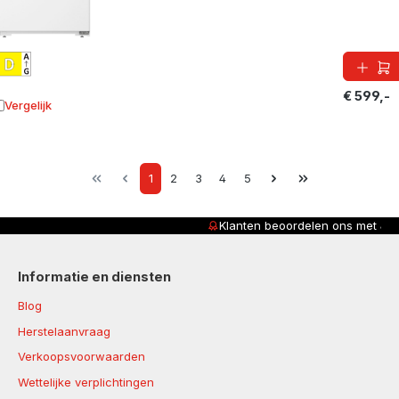
€ 599,-
Vergelijk
oevoegen aan vergelijking
Page
Page
Page
Page
Page
1
2
3
4
5
Klanten beoordelen ons met
4,8/5
Informatie en diensten
Blog
Herstelaanvraag
Verkoopsvoorwaarden
Wettelijke verplichtingen