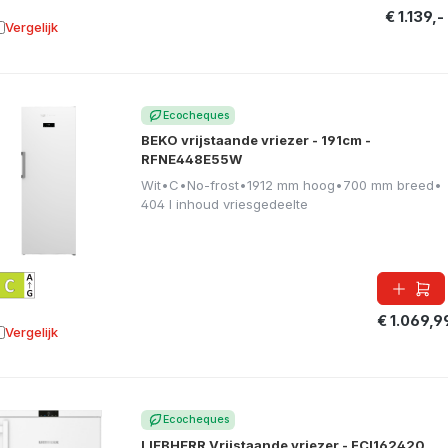
€ 1.139,-
Vergelijk
oevoegen aan vergelijking
Ecocheques
BEKO vrijstaande vriezer - 191cm -
RFNE448E55W
Wit
•
C
•
No-frost
•
1912 mm hoog
•
700 mm breed
•
404 l inhoud vriesgedeelte
€ 1.069,9
Vergelijk
oevoegen aan vergelijking
Ecocheques
LIEBHERR Vrijstaande vriezer - FCI162420