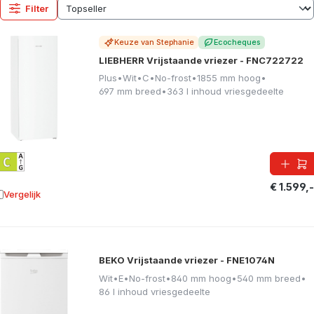
Filter
Keuze van Stephanie
Ecocheques
LIEBHERR Vrijstaande vriezer - FNC722722
Plus
•
Wit
•
C
•
No-frost
•
1855 mm hoog
•
697 mm breed
•
363 l inhoud vriesgedeelte
€ 1.599,-
Vergelijk
oevoegen aan vergelijking
BEKO Vrijstaande vriezer - FNE1074N
Wit
•
E
•
No-frost
•
840 mm hoog
•
540 mm breed
•
86 l inhoud vriesgedeelte