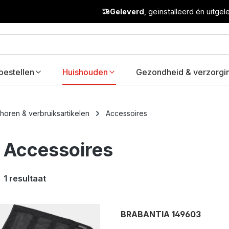
Geleverd
, geïnstalleerd én uitge
oestellen
Huishouden
Gezondheid & verzorgi
oren & verbruiksartikelen
Accessoires
Accessoires
1 resultaat
BRABANTIA 149603