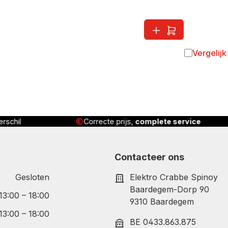
Vergelijk
Toevoegen 
rschil
Correcte prijs,
complete service
Contacteer ons
Gesloten
Elektro Crabbe Spinoy
Baardegem-Dorp 90
 13:00 – 18:00
9310 Baardegem
 13:00 – 18:00
BE 0433.863.875