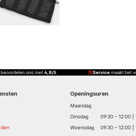
n beoordelen ons met
4,8/5
Service
maakt het ve
iensten
Openingsuren
Maandag
Dinsdag
09:30 – 12:00 |
rden
Woensdag
09:30 – 12:00 |