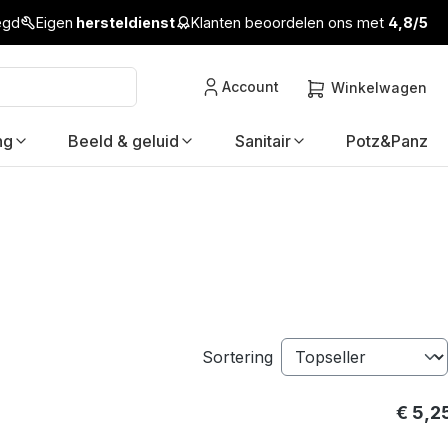
legd
Eigen
hersteldienst
Klanten beoordelen ons met
4,8/5
Account
Winkelwagen
ng
Beeld & geluid
Sanitair
Potz&Panz
Sortering
€ 5,2