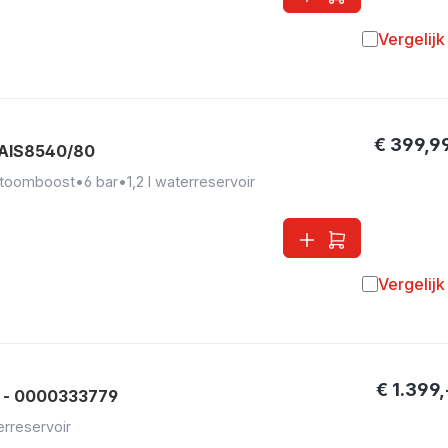
Vergelijk
Toevoegen 
€ 399,9
PDAIS8540/80
stoomboost
•
6 bar
•
1,2 l waterreservoir
Vergelijk
Toevoegen 
€ 1.399,
 - 0000333779
terreservoir