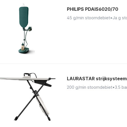
PHILIPS PDAIS6020/70
45 g/min stoomdebiet
•
Ja g s
LAURASTAR strijksysteem
200 g/min stoomdebiet
•
3.5 ba