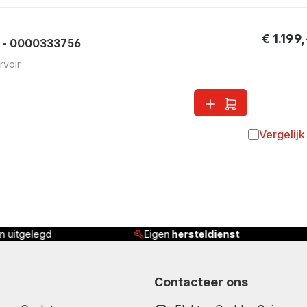
€ 1.199,
 - 0000333756
rvoir
Vergelijk
Toevoegen 
én uitgelegd
Eigen
hersteldienst
Contacteer ons