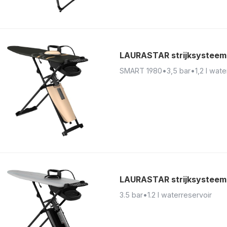
LAURASTAR strijksysteem
SMART 1980
•
3,5 bar
•
1,2 l wat
LAURASTAR strijksysteem
3.5 bar
•
1.2 l waterreservoir