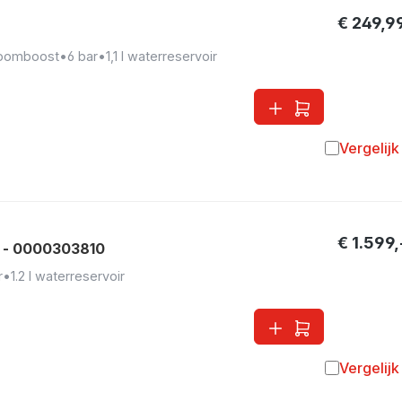
€ 249,9
toomboost
•
6 bar
•
1,1 l waterreservoir
Vergelijk
Toevoegen 
€ 1.599,
 - 0000303810
r
•
1.2 l waterreservoir
Vergelijk
Toevoegen 