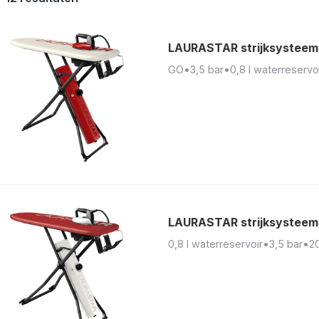
LAURASTAR strijksystee
GO
•
3,5 bar
•
0,8 l waterreservo
LAURASTAR strijksysteem
0,8 l waterreservoir
•
3,5 bar
•
2