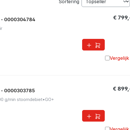
Sortering
€ 799,
m - 0000304784
ir
Vergelijk
Toevoegen 
€ 899,
 - 0000303785
00 g/min stoomdebiet
•
GO+
Vergelijk