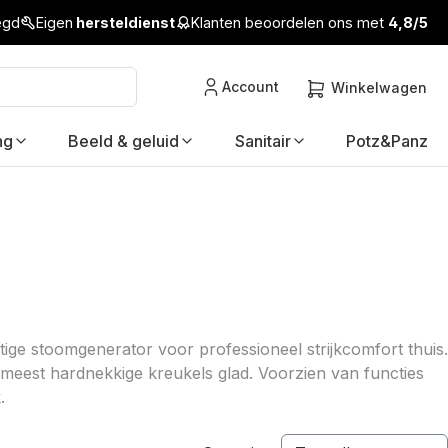
legd
Eigen
hersteldienst
Klanten beoordelen ons met
4,8/5
Account
Winkelwagen
ng
Beeld & geluid
Sanitair
Potz&Panz
tige stoomgenerator voor professioneel strijkcomfort thuis.
 meest hardnekkige kreukels glad. Voorzien van functies
.