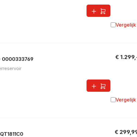
Vergelijk
Toevoegen 
€ 1.299,
- 0000333769
erreservoir
Vergelijk
Toevoegen 
€ 299,9
AQT1811C0