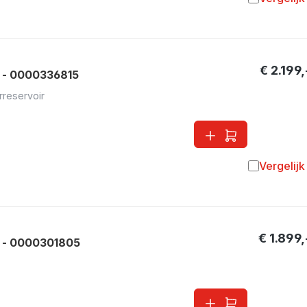
Toevoegen 
€ 2.199,
 - 0000336815
erreservoir
Vergelijk
Toevoegen 
€ 1.899,
 - 0000301805