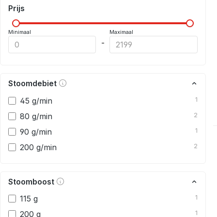
Prijs
Minimaal
Maximaal
-
Stoomdebiet
45 g/min
1
80 g/min
2
90 g/min
1
200 g/min
2
Stoomboost
115 g
1
200 g
1