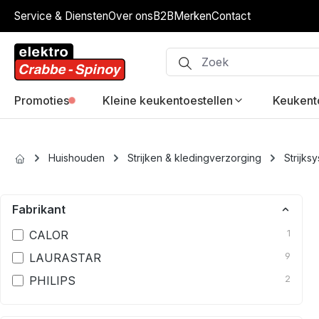
Service & Diensten
Over ons
B2B
Merken
Contact
ip to main content
Skip to search
Skip to main navigation
Promoties
Kleine keukentoestellen
Keukent
Huishouden
Strijken & kledingverzorging
Strijks
Fabrikant
CALOR
1
LAURASTAR
9
PHILIPS
2