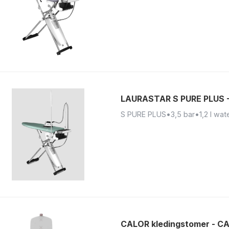
LAURASTAR S PURE PLUS 
S PURE PLUS
•
3,5 bar
•
1,2 l wat
CALOR kledingstomer - C