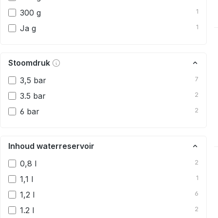
300 g
1
Ja g
1
Stoomdruk
3,5 bar
7
3.5 bar
2
6 bar
2
Inhoud waterreservoir
0,8 l
2
1,1 l
1
1,2 l
6
1.2 l
2