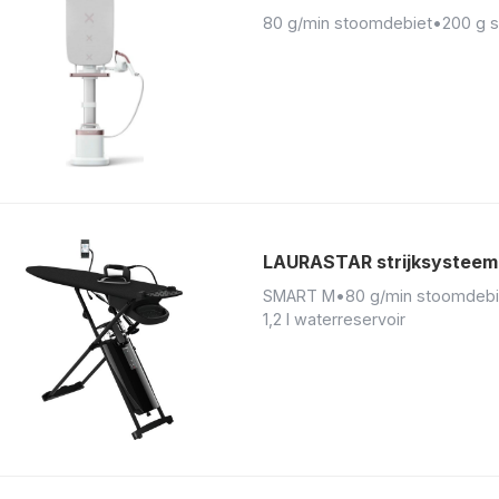
80 g/min stoomdebiet
•
200 g 
LAURASTAR strijksysteem
SMART M
•
80 g/min stoomdebi
1,2 l waterreservoir