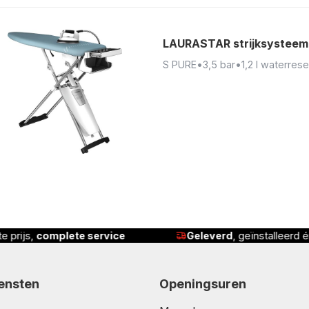
LAURASTAR strijksysteem
S PURE
•
3,5 bar
•
1,2 l waterrese
e prijs,
complete service
Geleverd
, geïnstalleerd 
iensten
Openingsuren