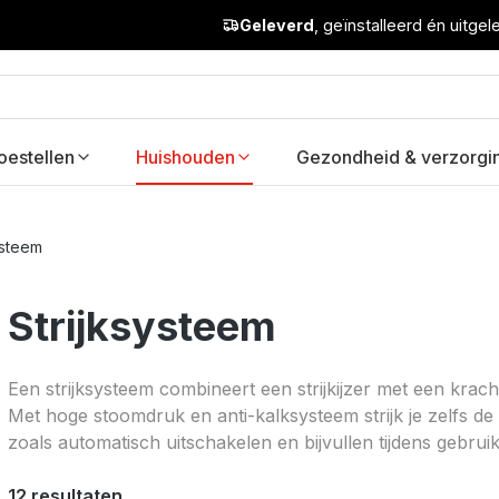
Geleverd
, geïnstalleerd én uitge
oestellen
Huishouden
Gezondheid & verzorgi
ysteem
Strijksysteem
Een strijksysteem combineert een strijkijzer met een krach
Met hoge stoomdruk en anti-kalksysteem strijk je zelfs de
zoals automatisch uitschakelen en bijvullen tijdens gebruik
12 resultaten