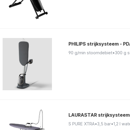
PHILIPS strijksysteem - 
90 g/min stoomdebiet
•
300 g 
LAURASTAR strijksysteem
S PURE XTRA
•
3,5 bar
•
1,2 l wa