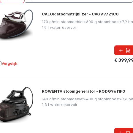
CALOR stoomstrijkijzer - CAGV9721C0
170 g/min stoomdebiet
•
600 g stoomboost
•
7,9 ba
1,9 l waterreservoir
€ 399,9
Vergelijk
oevoegen aan vergelijking
ROWENTA stoomgenerator - RODG9611F0
140 g/min stoomdebiet
•
480 g stoomboost
•
7,6 ba
1,3 l waterreservoir