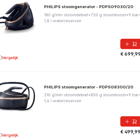
PHILIPS stoomgenerator - PDPSG9030/20
180 g/min stoomdebiet
•
720 g stoomboost
•
9 bar
1,8 l waterreservoir
€ 699,9
Vergelijk
oevoegen aan vergelijking
PHILIPS stoomgenerator - PDPSG8300/20
210 g/min stoomdebiet
•
850 g stoomboost
•
9 bar
1,4 l waterreservoir
€ 499,9
Vergelijk
oevoegen aan vergelijking