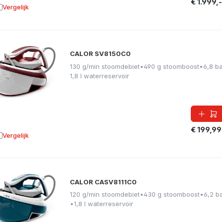
€ 1.999,-
Vergelijk
oevoegen aan vergelijking
CALOR SV8150C0
130 g/min stoomdebiet
•
490 g stoomboost
•
6,8 b
1,8 l waterreservoir
€ 199,99
Vergelijk
oevoegen aan vergelijking
CALOR CASV8111C0
120 g/min stoomdebiet
•
430 g stoomboost
•
6,2 b
•
1,8 l waterreservoir