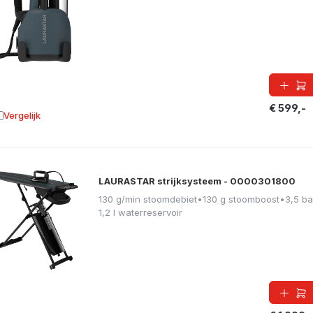
€ 599,-
Vergelijk
oevoegen aan vergelijking
LAURASTAR strijksysteem - 0000301800
130 g/min stoomdebiet
•
130 g stoomboost
•
3,5 ba
1,2 l waterreservoir