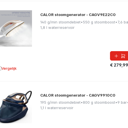
CALOR stoomgenerator - CAGV9E22C0
140 g/min stoomdebiet
•
550 g stoomboost
•
7,6 ba
1,8 l waterreservoir
€ 279,9
Vergelijk
oevoegen aan vergelijking
CALOR stoomgenerator - CAGV9910C0
195 g/min stoomdebiet
•
800 g stoomboost
•
9 bar
1,1 l waterreservoir