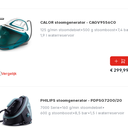
CALOR stoomgenerator - CAGV9556C0
125 g/min stoomdebiet
•
500 g stoomboost
•
7,4 ba
1,9 l waterreservoir
€ 299,9
Vergelijk
oevoegen aan vergelijking
PHILIPS stoomgenerator - PDPSG7200/20
7000 Serie
•
160 g/min stoomdebiet
•
600 g stoomboost
•
8,5 bar
•
1,5 l waterreservoir