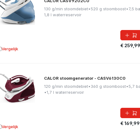
CALOR CASV9202C0
130 g/min stoomdebiet
•
520 g stoomboost
•
7,5 ba
1,8 l waterreservoir
€ 259,9
Vergelijk
oevoegen aan vergelijking
CALOR stoomgenerator - CASV6130C0
120 g/min stoomdebiet
•
360 g stoomboost
•
5,7 b
•
1,7 l waterreservoir
€ 169,99
Vergelijk
oevoegen aan vergelijking