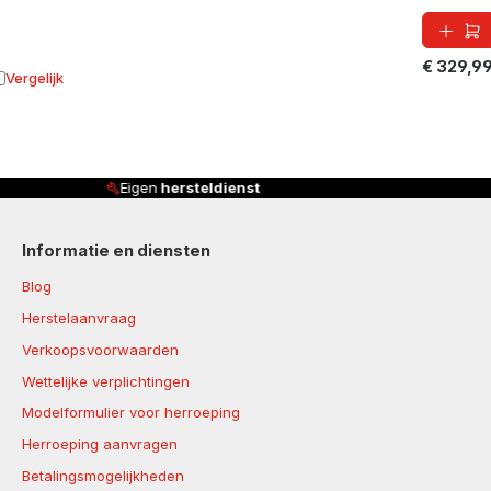
€ 329,9
Vergelijk
oevoegen aan vergelijking
Klanten beoordelen ons met
4,8/5
Informatie en diensten
Blog
Herstelaanvraag
Verkoopsvoorwaarden
Wettelijke verplichtingen
Modelformulier voor herroeping
Herroeping aanvragen
Betalingsmogelijkheden