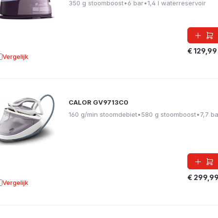
350 g stoomboost
•
6 bar
•
1,4 l waterreservoir
€ 129,99
Vergelijk
oevoegen aan vergelijking
CALOR GV9713C0
160 g/min stoomdebiet
•
580 g stoomboost
•
7,7 ba
€ 299,9
Vergelijk
oevoegen aan vergelijking