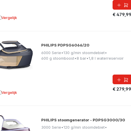
€ 479,9
Vergelijk
oevoegen aan vergelijking
PHILIPS PDPSG6066/20
6000 Serie
•
130 g/min stoomdebiet
•
600 g stoomboost
•
8 bar
•
1,8 l waterreservoir
€ 279,9
Vergelijk
oevoegen aan vergelijking
PHILIPS stoomgenerator - PDPSG3000/30
3000 Serie
•
120 g/min stoomdebiet
•