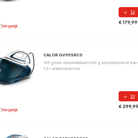
€ 179,99
Vergelijk
oevoegen aan vergelijking
CALOR GV9558C0
125 g/min stoomdebiet
•
550 g stoomboost
•
8 bar
1,5 l waterreservoir
€ 299,9
Vergelijk
oevoegen aan vergelijking