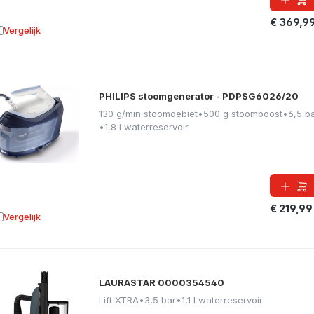
€ 369,9
Vergelijk
oevoegen aan vergelijking
PHILIPS stoomgenerator - PDPSG6026/20
130 g/min stoomdebiet
•
500 g stoomboost
•
6,5 b
•
1,8 l waterreservoir
€ 219,99
Vergelijk
oevoegen aan vergelijking
LAURASTAR 0000354540
Lift XTRA
•
3,5 bar
•
1,1 l waterreservoir