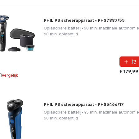
PHILIPS scheerapparaat - PHS7887/55
Oplaadbare batterij
•
60 min. maximale autonomie
60 min. oplaadtijd
€ 179,99
Vergelijk
oevoegen aan vergelijking
PHILIPS scheerapparaat - PHS5466/17
Oplaadbare batterij
•
45 min. maximale autonomie
60 min. oplaadtijd