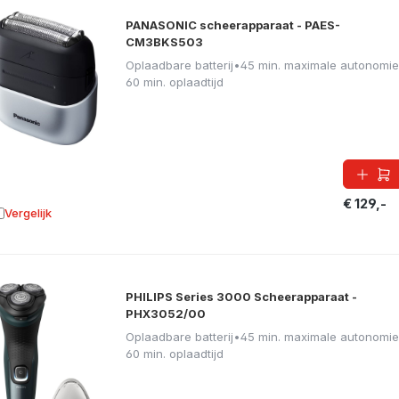
PANASONIC scheerapparaat - PAES-
CM3BKS503
Oplaadbare batterij
•
45 min. maximale autonomie
60 min. oplaadtijd
€ 129,-
Vergelijk
oevoegen aan vergelijking
PHILIPS Series 3000 Scheerapparaat -
PHX3052/00
Oplaadbare batterij
•
45 min. maximale autonomie
60 min. oplaadtijd