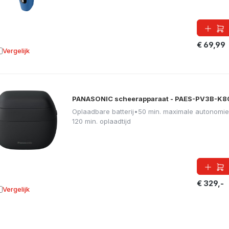
€ 69,99
Vergelijk
oevoegen aan vergelijking
PANASONIC scheerapparaat - PAES-PV3B-K8
Oplaadbare batterij
•
50 min. maximale autonomie
120 min. oplaadtijd
€ 329,-
Vergelijk
oevoegen aan vergelijking