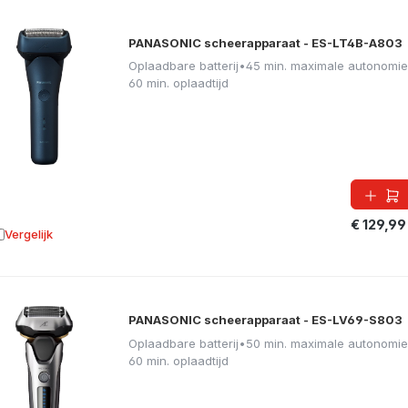
PANASONIC scheerapparaat - ES-LT4B-A803
Oplaadbare batterij
•
45 min. maximale autonomie
60 min. oplaadtijd
€ 129,99
Vergelijk
oevoegen aan vergelijking
PANASONIC scheerapparaat - ES-LV69-S803
Oplaadbare batterij
•
50 min. maximale autonomie
60 min. oplaadtijd