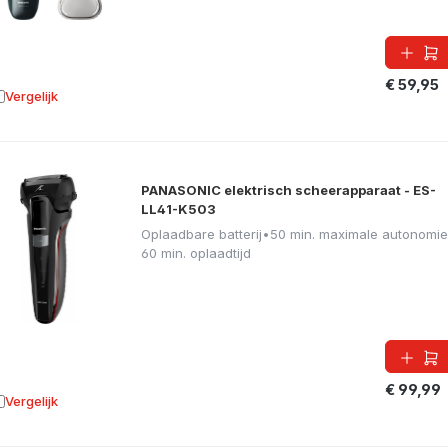
€ 59,95
Vergelijk
oevoegen aan vergelijking
PANASONIC elektrisch scheerapparaat - ES-
LL41-K503
Oplaadbare batterij
•
50 min. maximale autonomie
60 min. oplaadtijd
€ 99,99
Vergelijk
oevoegen aan vergelijking