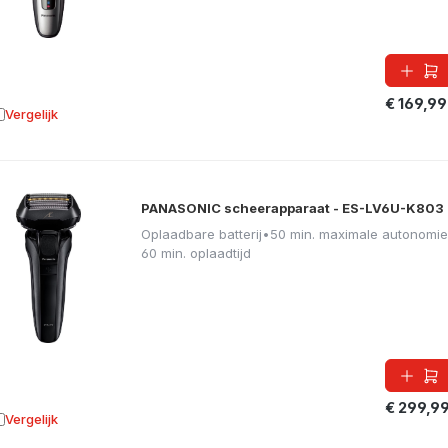
€ 169,99
Vergelijk
oevoegen aan vergelijking
PANASONIC scheerapparaat - ES-LV6U-K803
Oplaadbare batterij
•
50 min. maximale autonomie
60 min. oplaadtijd
€ 299,9
Vergelijk
oevoegen aan vergelijking