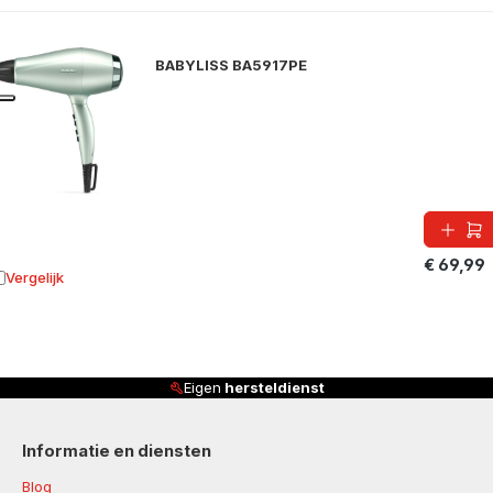
BABYLISS BA5917PE
€ 69,99
Vergelijk
oevoegen aan vergelijking
dienst
Klanten beoordelen ons 
Informatie en diensten
Blog