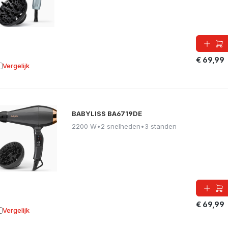
€ 69,99
Vergelijk
oevoegen aan vergelijking
BABYLISS BA6719DE
2200 W
•
2 snelheden
•
3 standen
€ 69,99
Vergelijk
oevoegen aan vergelijking