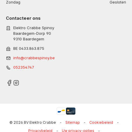
Zondag
Gesloten
Contacteer ons
Elektro Crabbe Spinoy
Baardegem-Dorp 90
9310 Baardegem
BE 0433.863.875
info@crabbespinoy.be
052354747
© 2026 BV Elektro Crabbe
-
Sitemap
-
Cookiebeleid
-
Privacybeleid
-
Uw privacy-opties
-