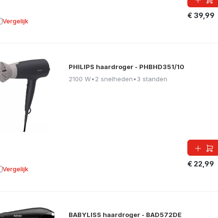
€ 39,99
Vergelijk
oevoegen aan vergelijking
PHILIPS haardroger - PHBHD351/10
2100 W
•
2 snelheden
•
3 standen
€ 22,99
Vergelijk
oevoegen aan vergelijking
BABYLISS haardroger - BAD572DE