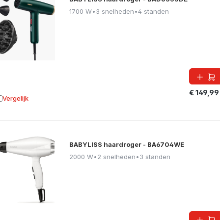
1700 W
•
3 snelheden
•
4 standen
€ 149,99
Vergelijk
oevoegen aan vergelijking
BABYLISS haardroger - BA6704WE
2000 W
•
2 snelheden
•
3 standen