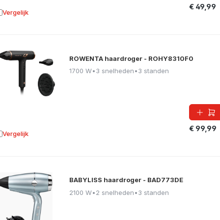
€ 49,99
Vergelijk
oevoegen aan vergelijking
ROWENTA haardroger - ROHY8310F0
1700 W
•
3 snelheden
•
3 standen
€ 99,99
Vergelijk
oevoegen aan vergelijking
BABYLISS haardroger - BAD773DE
2100 W
•
2 snelheden
•
3 standen