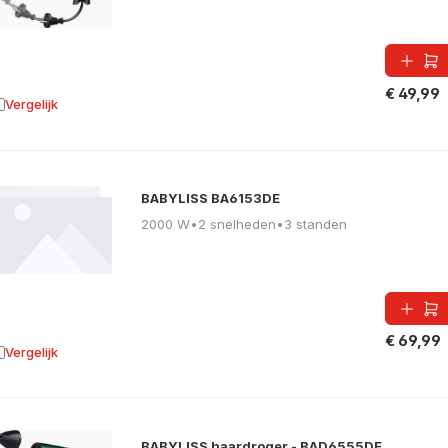
€ 49,99
Vergelijk
oevoegen aan vergelijking
BABYLISS BA6153DE
2000 W
•
2 snelheden
•
3 standen
€ 69,99
Vergelijk
oevoegen aan vergelijking
BABYLISS haardroger - BAD6555DE