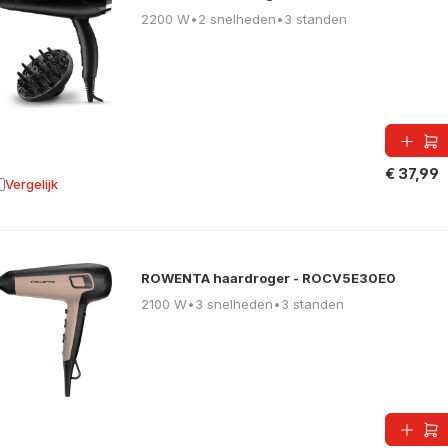
2200 W
•
2 snelheden
•
3 standen
€ 37,99
Vergelijk
oevoegen aan vergelijking
ROWENTA haardroger - ROCV5E30E0
2100 W
•
3 snelheden
•
3 standen