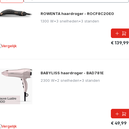
ROWENTA haardroger - ROCF8C20E0
1300 W
•
3 snelheden
•
3 standen
€ 139,99
Vergelijk
oevoegen aan vergelijking
BABYLISS haardroger - BAD781E
2300 W
•
2 snelheden
•
3 standen
€ 49,99
Vergelijk
oevoegen aan vergelijking