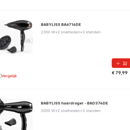
BABYLISS BA6716DE
2300 W
•
2 snelheden
•
3 standen
€ 79,99
Vergelijk
oevoegen aan vergelijking
BABYLISS haardroger - BAD374DE
2000 W
•
2 snelheden
•
3 standen