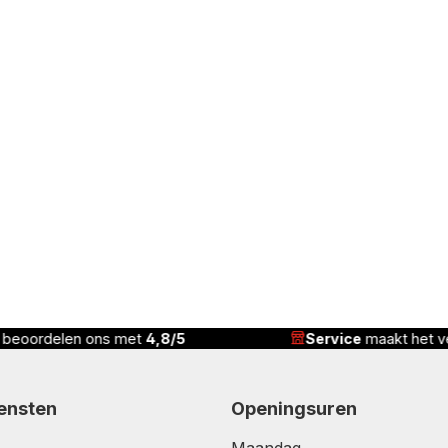
n beoordelen ons met
4,8/5
Service
maakt het ve
iensten
Openingsuren
Maandag