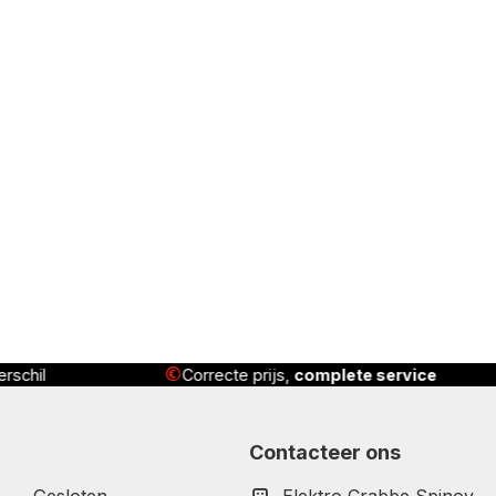
rschil
Correcte prijs,
complete service
Contacteer ons
Gesloten
Elektro Crabbe Spinoy