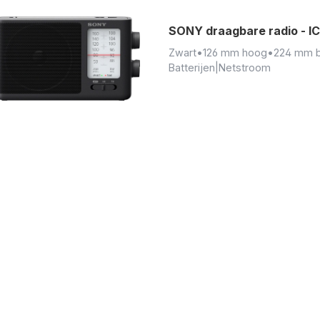
SONY draagbare radio - I
Zwart
•
126 mm hoog
•
224 mm 
Batterijen|Netstroom