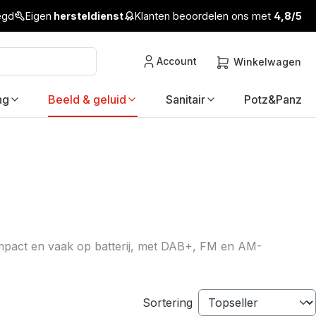
legd
Eigen
hersteldienst
Klanten beoordelen ons met
4,8/5
Account
Winkelwagen
ng
Beeld & geluid
Sanitair
Potz&Panz
mpact en vaak op batterij, met DAB+, FM en AM-
Sortering