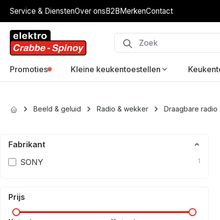
Service & Diensten
Over ons
B2B
Merken
Contact
ip to main content
Skip to search
Skip to main navigation
Promoties
Kleine keukentoestellen
Keukent
Beeld & geluid
Radio & wekker
Draagbare radio
Fabrikant
SONY
1
Prijs