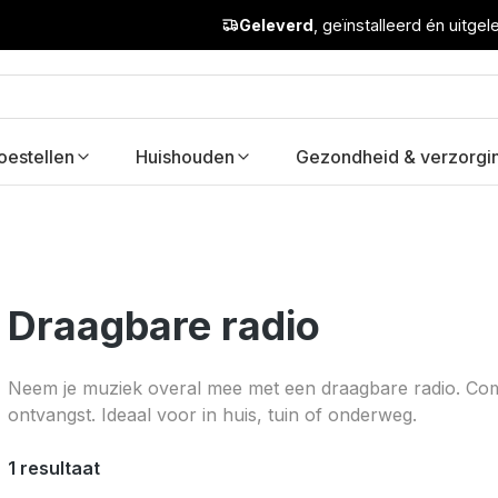
Geleverd
, geïnstalleerd én uitge
oestellen
Huishouden
Gezondheid & verzorgi
Draagbare radio
Neem je muziek overal mee met een draagbare radio. Co
ontvangst. Ideaal voor in huis, tuin of onderweg.
1 resultaat