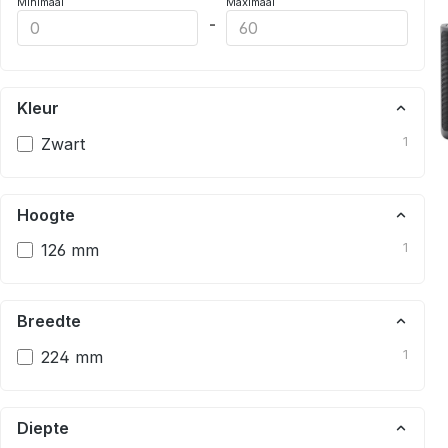
Minimaal
Maximaal
-
Kleur
Zwart
1
Hoogte
126 mm
1
Breedte
224 mm
1
Diepte