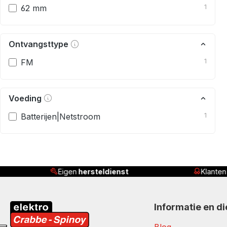
62 mm
1
Ontvangsttype
FM
1
Voeding
Batterijen|Netstroom
1
Eigen
hersteldienst
Klante
Informatie en d
Blog