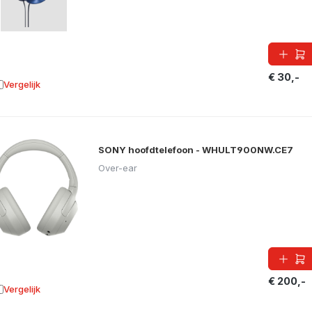
€ 30,-
Vergelijk
oevoegen aan vergelijking
SONY hoofdtelefoon - WHULT900NW.CE7
Over-ear
€ 200,-
Vergelijk
oevoegen aan vergelijking