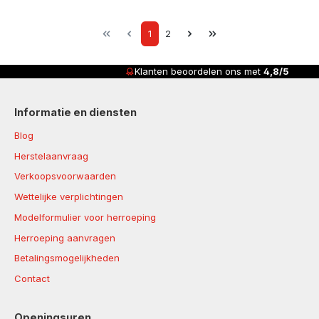
Page
Page
1
2
Klanten beoordelen ons met
4,8/5
Informatie en diensten
Blog
Herstelaanvraag
Verkoopsvoorwaarden
Wettelijke verplichtingen
Modelformulier voor herroeping
Herroeping aanvragen
Betalingsmogelijkheden
Contact
Openingsuren