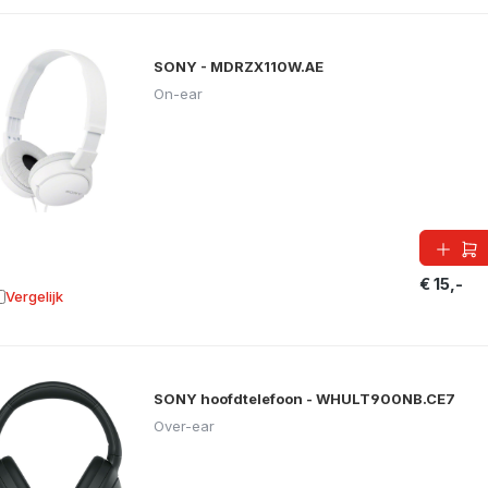
SONY - MDRZX110W.AE
On-ear
€ 15,-
Vergelijk
oevoegen aan vergelijking
SONY hoofdtelefoon - WHULT900NB.CE7
Over-ear