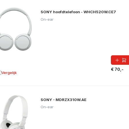
SONY hoofdtelefoon - WHCH520W.CE7
On-ear
€ 70,-
Vergelijk
oevoegen aan vergelijking
SONY - MDRZX310W.AE
On-ear