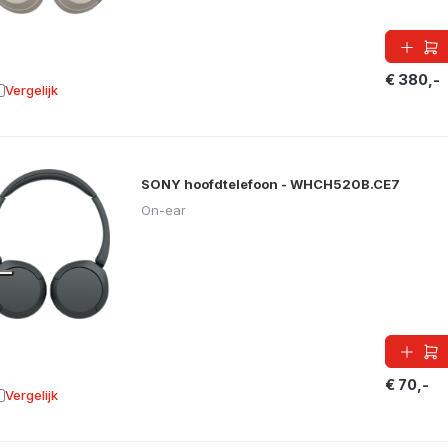
€ 380,-
Vergelijk
oevoegen aan vergelijking
SONY hoofdtelefoon - WHCH520B.CE7
On-ear
€ 70,-
Vergelijk
oevoegen aan vergelijking