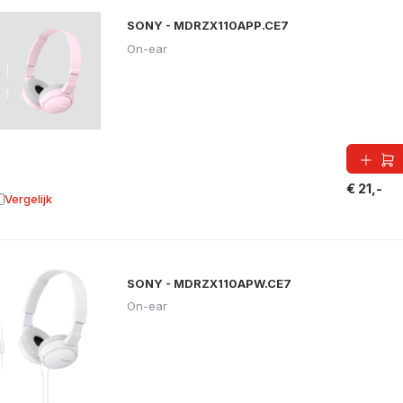
SONY - MDRZX110APP.CE7
On-ear
€ 21,-
Vergelijk
oevoegen aan vergelijking
SONY - MDRZX110APW.CE7
On-ear