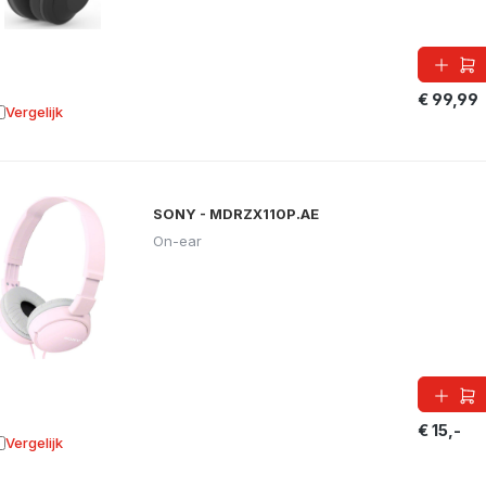
€ 99,99
Vergelijk
oevoegen aan vergelijking
SONY - MDRZX110P.AE
On-ear
€ 15,-
Vergelijk
oevoegen aan vergelijking