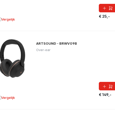
€ 25,-
Vergelijk
oevoegen aan vergelijking
ARTSOUND - BRWV09B
Over-ear
€ 149,-
Vergelijk
oevoegen aan vergelijking