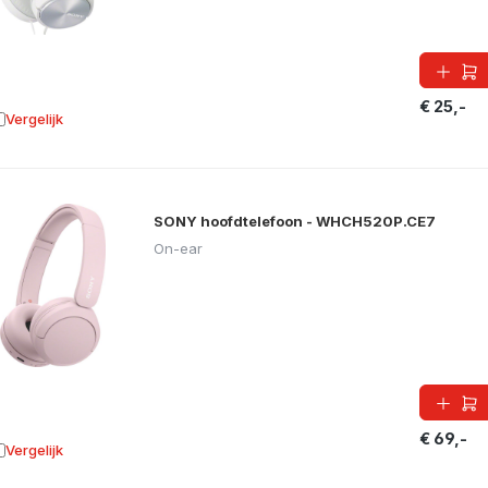
€ 25,-
Vergelijk
oevoegen aan vergelijking
SONY hoofdtelefoon - WHCH520P.CE7
On-ear
€ 69,-
Vergelijk
oevoegen aan vergelijking