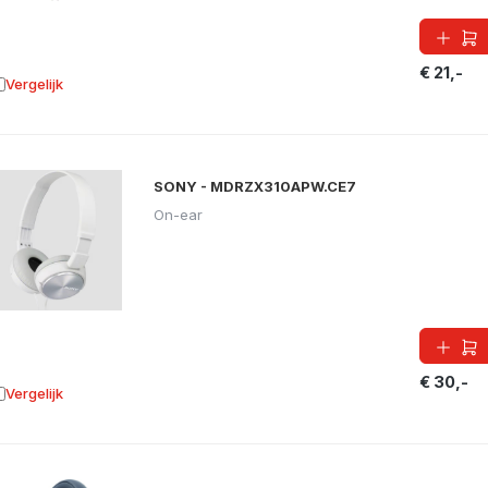
€ 21,-
Vergelijk
oevoegen aan vergelijking
SONY - MDRZX310APW.CE7
On-ear
€ 30,-
Vergelijk
oevoegen aan vergelijking