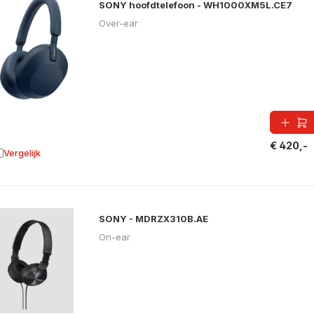
SONY hoofdtelefoon - WH1000XM5L.CE7
Over-ear
€ 420,-
Vergelijk
oevoegen aan vergelijking
SONY - MDRZX310B.AE
On-ear