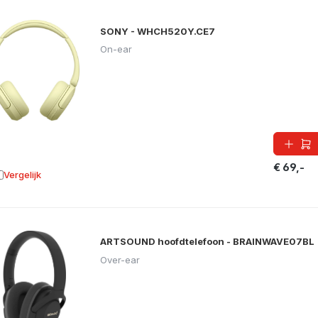
SONY - WHCH520Y.CE7
On-ear
€ 69,-
Vergelijk
oevoegen aan vergelijking
ARTSOUND hoofdtelefoon - BRAINWAVE07BL
Over-ear