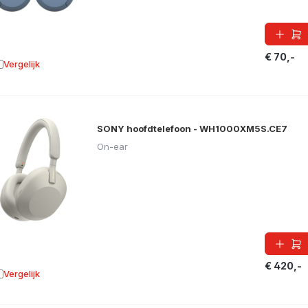
€ 70,-
Vergelijk
oevoegen aan vergelijking
SONY hoofdtelefoon - WH1000XM5S.CE7
On-ear
€ 420,-
Vergelijk
oevoegen aan vergelijking