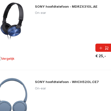
SONY hoofdtelefoon - MDRZX310L.AE
On-ear
€ 25,-
Vergelijk
oevoegen aan vergelijking
SONY hoofdtelefoon - WHCH520L.CE7
On-ear