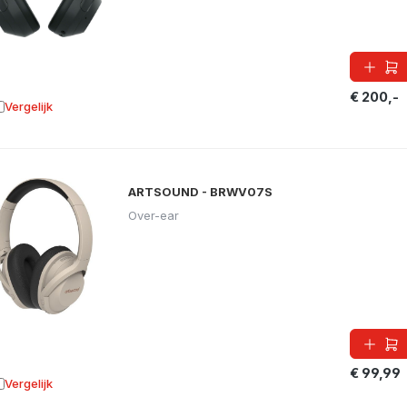
€ 200,-
Vergelijk
oevoegen aan vergelijking
ARTSOUND - BRWV07S
Over-ear
€ 99,99
Vergelijk
oevoegen aan vergelijking