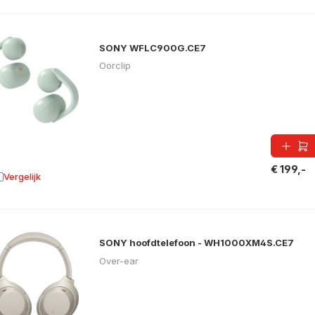
SONY WFLC900G.CE7
Oorclip
€ 199,-
Vergelijk
oevoegen aan vergelijking
SONY hoofdtelefoon - WH1000XM4S.CE7
Over-ear