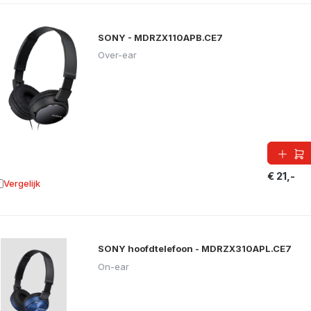
SONY - MDRZX110APB.CE7
Over-ear
€ 21,-
Vergelijk
oevoegen aan vergelijking
SONY hoofdtelefoon - MDRZX310APL.CE7
On-ear