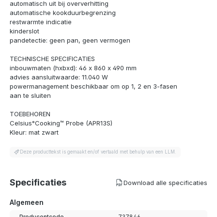
automatisch uit bij oververhitting
automatische kookduurbegrenzing
restwarmte indicatie
kinderslot
pandetectie: geen pan, geen vermogen
TECHNISCHE SPECIFICATIES
inbouwmaten (hxbxd): 46 x 860 x 490 mm
advies aansluitwaarde: 11.040 W
powermanagement beschikbaar om op 1, 2 en 3-fasen
aan te sluiten
TOEBEHOREN
Celsius°Cooking™ Probe (APR13S)
Kleur: mat zwart
Deze producttekst is gemaakt en/of vertaald met behulp van een LLM.
Specificaties
Download alle specificaties
Algemeen