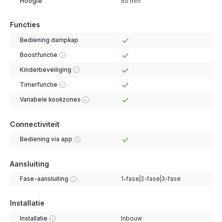
Hoogte
50 mm
Functies
Bediening dampkap
Boostfunctie
Kinderbeveiliging
Timerfunctie
Variabele kookzones
Connectiviteit
Bediening via app
Aansluiting
Fase-aansluiting
1-fase|2-fase|3-fase
Installatie
Installatie
Inbouw