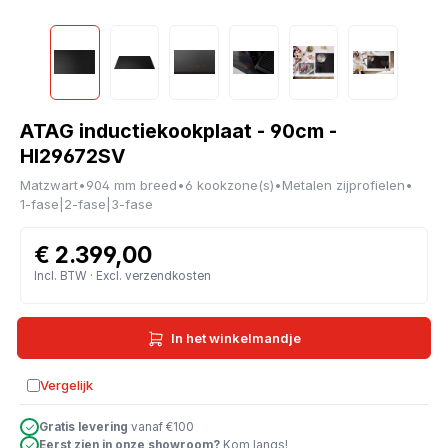
ATAG inductiekookplaat - 90cm -
HI29672SV
Matzwart
•
904 mm breed
•
6 kookzone(s)
•
Metalen zijprofielen
•
1-fase|2-fase|3-fase
€ 2.399,00
Incl. BTW · Excl. verzendkosten
In het winkelmandje
Vergelijk
Toevoegen aan vergelijking
Gratis levering
vanaf €100
Eerst zien in onze showroom?
Kom langs!