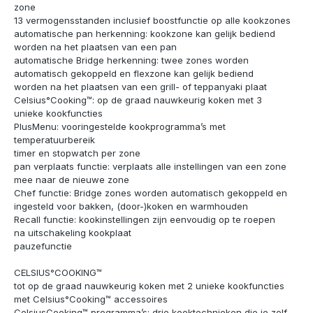
zone
13 vermogensstanden inclusief boostfunctie op alle kookzones
automatische pan herkenning: kookzone kan gelijk bediend
worden na het plaatsen van een pan
automatische Bridge herkenning: twee zones worden
automatisch gekoppeld en flexzone kan gelijk bediend
worden na het plaatsen van een grill- of teppanyaki plaat
Celsius°Cooking™: op de graad nauwkeurig koken met 3
unieke kookfuncties
PlusMenu: vooringestelde kookprogramma’s met
temperatuurbereik
timer en stopwatch per zone
pan verplaats functie: verplaats alle instellingen van een zone
mee naar de nieuwe zone
Chef functie: Bridge zones worden automatisch gekoppeld en
ingesteld voor bakken, (door-)koken en warmhouden
Recall functie: kookinstellingen zijn eenvoudig op te roepen
na uitschakeling kookplaat
pauzefunctie
CELSIUS°COOKING™
tot op de graad nauwkeurig koken met 2 unieke kookfuncties
met Celsius°Cooking™ accessoires
CelsiusCooking™ programma’s: drie kooktechnieken die je zelf