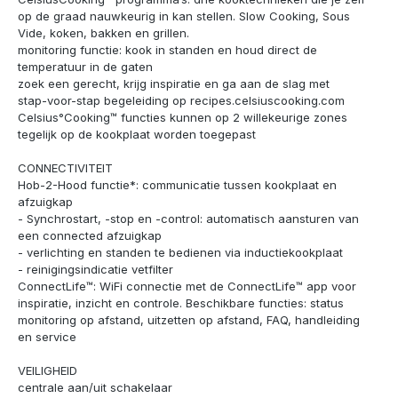
op de graad nauwkeurig in kan stellen. Slow Cooking, Sous
Vide, koken, bakken en grillen.
monitoring functie: kook in standen en houd direct de
temperatuur in de gaten
zoek een gerecht, krijg inspiratie en ga aan de slag met
stap-voor-stap begeleiding op recipes.celsiuscooking.com
Celsius°Cooking™ functies kunnen op 2 willekeurige zones
tegelijk op de kookplaat worden toegepast
CONNECTIVITEIT
Hob-2-Hood functie*: communicatie tussen kookplaat en
afzuigkap
- Synchrostart, -stop en -control: automatisch aansturen van
een connected afzuigkap
- verlichting en standen te bedienen via inductiekookplaat
- reinigingsindicatie vetfilter
ConnectLife™: WiFi connectie met de ConnectLife™ app voor
inspiratie, inzicht en controle. Beschikbare functies: status
monitoring op afstand, uitzetten op afstand, FAQ, handleiding
en service
VEILIGHEID
centrale aan/uit schakelaar