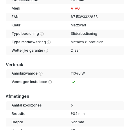
Producentcode
737846
Merk
ATAG
EAN
8715393322838
Kleur
Matzwart
Type bediening
Sliderbediening
Type randafwerking
Metalen zijprofielen
Wettelijke garantie
2 jaar
Verbruik
Aansluitwaarde
11040 W
Vermogen instelbaar
Afmetingen
Aantal kookzones
6
Breedte
904 mm
Diepte
522 mm