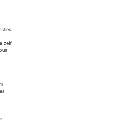
cties
e zelf
Sous
om
nes
n