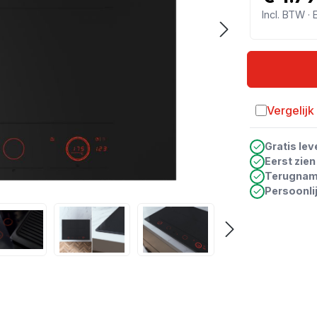
Incl. BTW ·
Vergelijk
Toevoegen a
Gratis lev
Eerst zie
Terugna
Persoonli