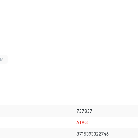
LM.
737837
ATAG
8715393322746