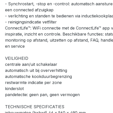
- Synchrostart, -stop en -control: automatisch aanstur
een connected afzuigkap
- verlichting en standen te bedienen via inductiekookpla
- reinigingsindicatie vetfilter
ConnectLife™: WiFi connectie met de ConnectLife™ app 
inspiratie, inzicht en controle. Beschikbare functies: stat
monitoring op afstand, uitzetten op afstand, FAQ, handle
en service
VEILIGHEID
centrale aan/uit schakelaar
automatisch uit bij oververhitting
automatische kookduurbegrenzing
restwarmte indicatie per zone
kinderslot
pandetectie: geen pan, geen vermogen
TECHNISCHE SPECIFICATIES
inbouwmaten (hxbxd) 46 x 560 x 490 mm