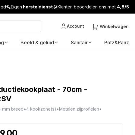
legd
Eigen
hersteldienst
Klanten beoordelen ons met
4,8/5
Account
Winkelwagen
ng
Beeld & geluid
Sanitair
Potz&Panz
ductiekookplaat - 70cm -
2SV
4 mm breed
•
4 kookzone(s)
•
Metalen zijprofielen
•
99,00