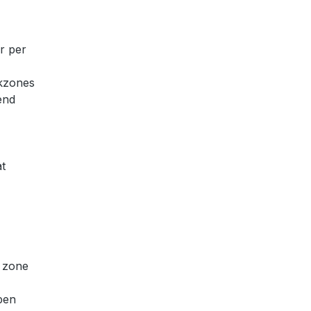
er per
okzones
end
at
n zone
epen