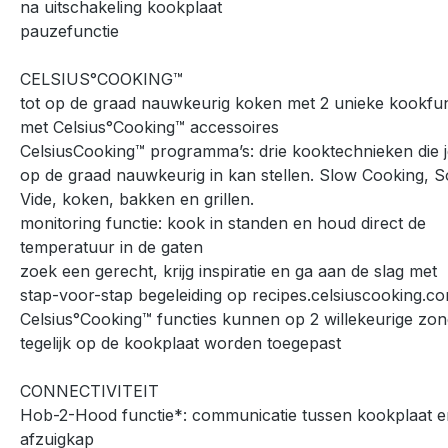
na uitschakeling kookplaat
pauzefunctie
CELSIUS°COOKING™
tot op de graad nauwkeurig koken met 2 unieke kookfun
met Celsius°Cooking™ accessoires
CelsiusCooking™ programma’s: drie kooktechnieken die j
op de graad nauwkeurig in kan stellen. Slow Cooking, 
Vide, koken, bakken en grillen.
monitoring functie: kook in standen en houd direct de
temperatuur in de gaten
zoek een gerecht, krijg inspiratie en ga aan de slag met
stap-voor-stap begeleiding op recipes.celsiuscooking.c
Celsius°Cooking™ functies kunnen op 2 willekeurige zo
tegelijk op de kookplaat worden toegepast
CONNECTIVITEIT
Hob-2-Hood functie*: communicatie tussen kookplaat e
afzuigkap