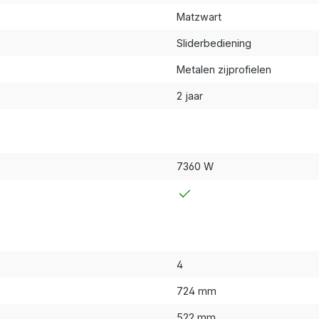
Matzwart
Sliderbediening
Metalen zijprofielen
2 jaar
7360 W
4
724 mm
522 mm