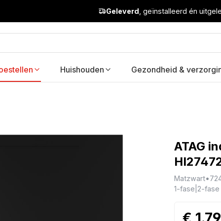
Geleverd
, geïnstalleerd én uitge
oestellen
Huishouden
Gezondheid & verzorgi
ATAG in
HI2747
Matzwart
•
72
1-fase|2-fase
€ 1.7