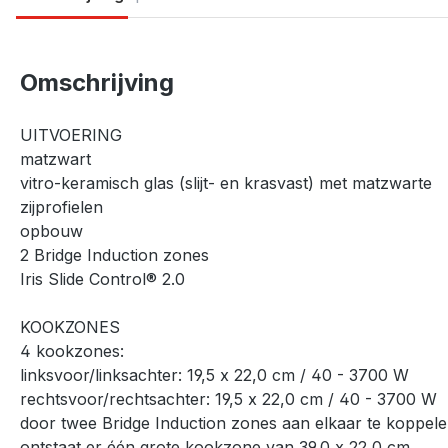
Omschrijving
UITVOERING
matzwart
vitro-keramisch glas (slijt- en krasvast) met matzwarte
zijprofielen
opbouw
2 Bridge Induction zones
Iris Slide Control® 2.0
KOOKZONES
4 kookzones:
linksvoor/linksachter: 19,5 x 22,0 cm / 40 - 3700 W
rechtsvoor/rechtsachter: 19,5 x 22,0 cm / 40 - 3700 W
door twee Bridge Induction zones aan elkaar te koppel
ontstaat er één grote kookzone van 39,0 x 22,0 cm