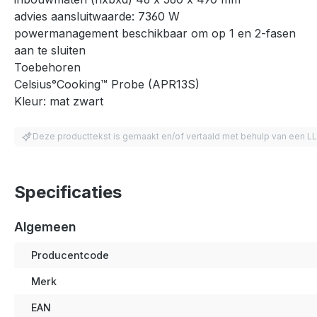
advies aansluitwaarde: 7360 W
powermanagement beschikbaar om op 1 en 2-fasen
aan te sluiten
Toebehoren
Celsius°Cooking™ Probe (APR13S)
Kleur: mat zwart
Deze producttekst is gemaakt en/of vertaald met behulp van een L
Specificaties
Algemeen
Producentcode
Merk
EAN