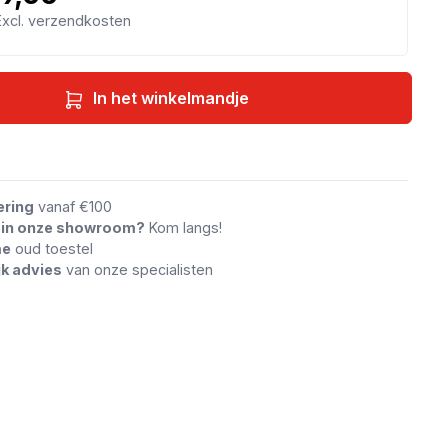
 Excl. verzendkosten
In het winkelmandje
an vergelijking
ering
vanaf €100
n in onze showroom?
Kom langs!
me
oud toestel
jk advies
van onze specialisten