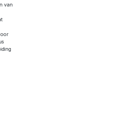
en van
at
voor
us
iding