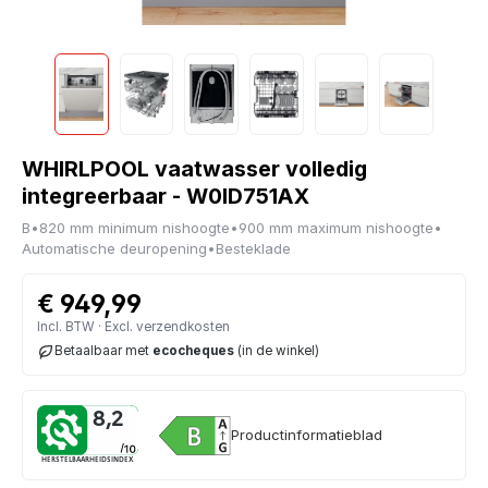
WHIRLPOOL vaatwasser volledig
integreerbaar - W0ID751AX
B
•
820 mm minimum nishoogte
•
900 mm maximum nishoogte
•
Automatische deuropening
•
Besteklade
€ 949,99
Incl. BTW · Excl. verzendkosten
Betaalbaar met
ecocheques
(in de winkel)
8,2
Productinformatieblad
HERSTELBAARHEIDSINDEX