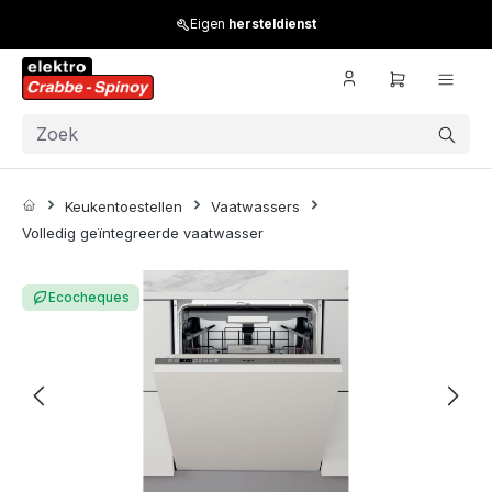
Skip to main content
Eigen
hersteldienst
Keukentoestellen
Vaatwassers
Volledig geïntegreerde vaatwasser
Skip image gallery
Ecocheques