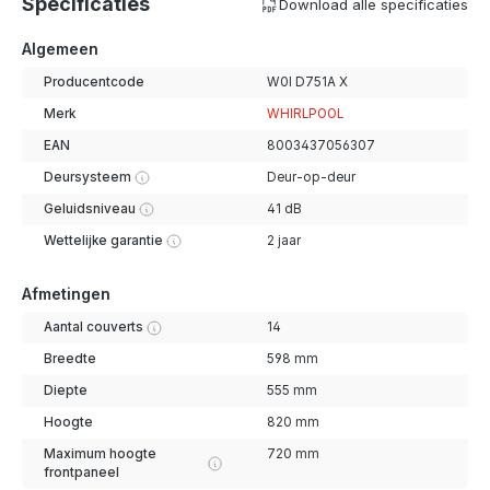
Specificaties
Download alle specificaties
Algemeen
Producentcode
W0I D751A X
Merk
WHIRLPOOL
EAN
8003437056307
Deursysteem
Deur-op-deur
Geluidsniveau
41 dB
Wettelijke garantie
2 jaar
Afmetingen
Aantal couverts
14
Breedte
598 mm
Diepte
555 mm
Hoogte
820 mm
Maximum hoogte
720 mm
frontpaneel