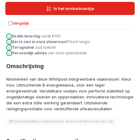
In het winkelmandje
Vergelijk
Toevoegen aan vergelijking
Gratis levering
vanaf €100
Eerst zien in onze showroom?
Kom langs!
Terugname
oud toestel
Persoonlijk advies
van onze specialisten
Omschrijving
Kenmerken van deze Whirlpool integreerbare vaatwasser: kleur
inox. Uitmuntende B energieklasse, voor een lager
energieverbruik. Verstelbare voetjes voor perfecte stabiliteit op
ongelijkmatige vloeren en oppervlakken. Innovatieve technologie
die een extra stille werking garandeert. Uitstekende
reinigingsprestatie voor verbluffende afwasresultaten.
Deze producttekst is gemaakt en/of vertaald met behulp van een LLM.