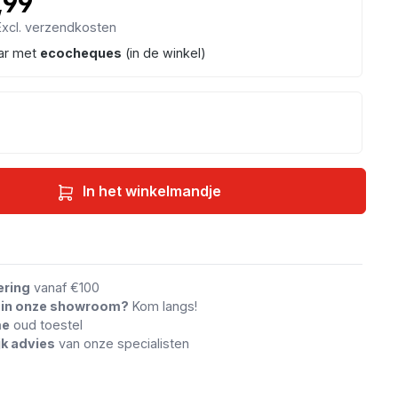
,99
 Excl. verzendkosten
ar met
ecocheques
(in de winkel)
In het winkelmandje
an vergelijking
ering
vanaf €100
n in onze showroom?
Kom langs!
me
oud toestel
jk advies
van onze specialisten