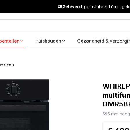
Geleverd
, geïnstalleerd én uitge
oestellen
Huishouden
Gezondheid & verzorgi
uw oven
WHIRLP
multifu
OMR58
595 mm hoog