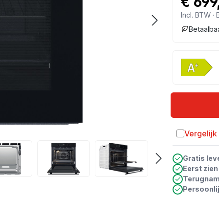
€ 699
Incl. BTW ·
Betaalba
Vergelijk
Toevoegen a
Gratis lev
Eerst zie
Terugna
Persoonli