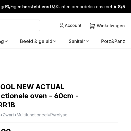
legd
Eigen
hersteldienst
Klanten beoordelen ons met
4,8/5
Account
Winkelwagen
ng
Beeld & geluid
Sanitair
Potz&Panz
OOL NEW ACTUAL
nctionele oven - 60cm -
RR1B
•
Zwart
•
Multifunctioneel
•
Pyrolyse