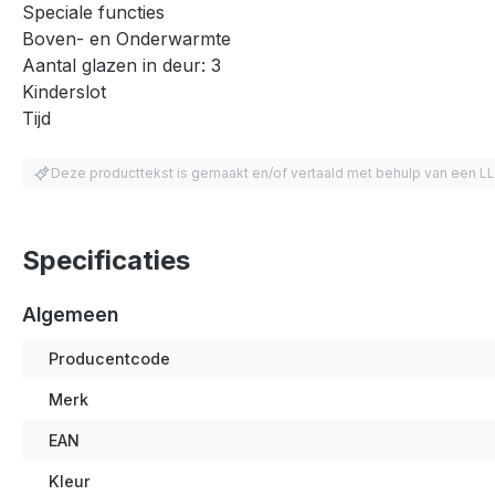
Speciale functies
Boven- en Onderwarmte
Aantal glazen in deur: 3
Kinderslot
Tijd
Deze producttekst is gemaakt en/of vertaald met behulp van een L
Specificaties
Algemeen
Producentcode
Merk
EAN
Kleur