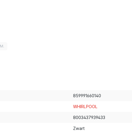
LM.
859991660140
WHIRLPOOL
8003437939433
Zwart