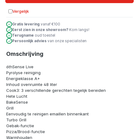
Vergelijk
Toevoegen aan vergelijking
Gratis levering
vanaf €100
Eerst zien in onze showroom?
Kom langs!
Terugname
oud toestel
Persoonlijk advies
van onze specialisten
Omschrijving
6thSense Live
Pyrolyse reiniging
Energieklasse A+
Inhoud ovenruimte 48 liter
Cook3: 3 verschillende gerechten tegelijk bereiden
Hete Lucht
BakeSense
Grill
Eenvoudig te reinigen emaillen binnenkant
Turbo Grill
Gebak-functie
Pizza/Brood-functie
Warmhouden