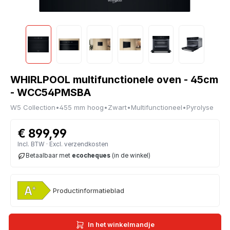
WHIRLPOOL multifunctionele oven - 45cm
- WCC54PMSBA
W5 Collection
•
455 mm hoog
•
Zwart
•
Multifunctioneel
•
Pyrolyse
€ 899,99
Incl. BTW · Excl. verzendkosten
Betaalbaar met
ecocheques
(in de winkel)
Productinformatieblad
In het winkelmandje