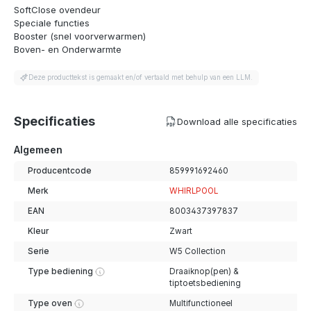
SoftClose ovendeur
Speciale functies
Booster (snel voorverwarmen)
Boven- en Onderwarmte
Deze producttekst is gemaakt en/of vertaald met behulp van een LLM.
Specificaties
Download alle specificaties
Algemeen
Producentcode
859991692460
Merk
WHIRLPOOL
EAN
8003437397837
Kleur
Zwart
Serie
W5 Collection
Type bediening
Draaiknop(pen) &
tiptoetsbediening
Type oven
Multifunctioneel