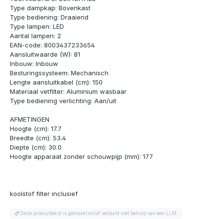
Type dampkap: Bovenkast
Type bediening: Draaiend
Type lampen: LED
Aantal lampen: 2
EAN-code: 8003437233654
Aansluitwaarde (W): 81
Inbouw: Inbouw
Besturingssysteem: Mechanisch
Lengte aansluitkabel (cm): 150
Materiaal vetfilter: Aluminium wasbaar
Type bediening verlichting: Aan/uit
AFMETINGEN
Hoogte (cm): 17.7
Breedte (cm): 53.4
Diepte (cm): 30.0
Hoogte apparaat zonder schouwpijp (mm): 177
koolstof filter inclusief
Deze producttekst is gemaakt en/of vertaald met behulp van een LLM.