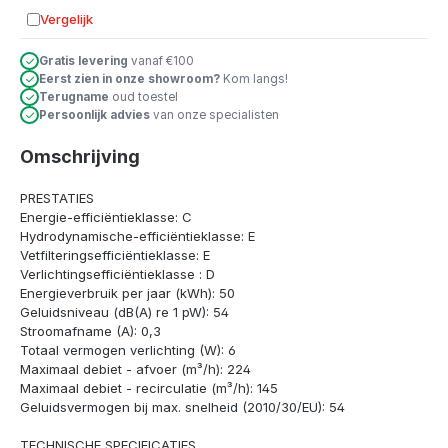
Vergelijk
Toevoegen aan vergelijking
Gratis levering
vanaf €100
Eerst zien in onze showroom?
Kom langs!
Terugname
oud toestel
Persoonlijk advies
van onze specialisten
Omschrijving
PRESTATIES
Energie-efficiëntieklasse: C
Hydrodynamische-efficiëntieklasse: E
Vetfilteringsefficiëntieklasse: E
Verlichtingsefficiëntieklasse : D
Energieverbruik per jaar (kWh): 50
Geluidsniveau (dB(A) re 1 pW): 54
Stroomafname (A): 0,3
Totaal vermogen verlichting (W): 6
Maximaal debiet - afvoer (m³/h): 224
Maximaal debiet - recirculatie (m³/h): 145
Geluidsvermogen bij max. snelheid (2010/30/EU): 54
TECHNISCHE SPECIFICATIES