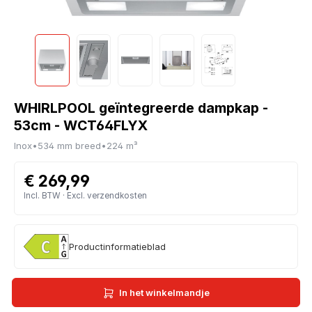
WHIRLPOOL geïntegreerde dampkap -
53cm - WCT64FLYX
Inox
•
534 mm breed
•
224 m³
€ 269,99
Incl. BTW · Excl. verzendkosten
Productinformatieblad
In het winkelmandje