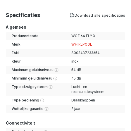
Specificaties
Download alle specificaties
Algemeen
Producentcode
WCT 64 FLY X
Merk
WHIRLPOOL
EAN
8003437233654
Kleur
inox
Maximum geluidsniveau
54 dB
Minimum geluidsniveau
45 dB
Type afzuigsysteem
Lucht- en
recirculatiesysteem
Type bediening
Draaiknoppen
Wettelijke garantie
2 jaar
Connectiviteit