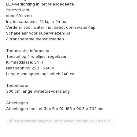
LED-verlichting in het vriesgedeelte
freezerLight
superVriezen
Invriescapaciteit: 16 kg in 24 uur
Verdeler voor water: no, direct conn.water-tap
Schakelaar voor supervriezen: Ja
6 transparante diepvriesladen
Technische informatie
Toestel op 4 wieltjes, regelbaar
Klimaatklasse: SN-T
Netspanning 220 - 240 V
Lengte van spanningskabel: 240 cm
Toebehoren
300 cm lange watertoevoerslang
Afmetingen
Afmetingen toestel (H x B x D): 183 x 90.5 x 73.1 cm
Deze producttekst is gemaakt en/of vertaald met behulp van een LLM.