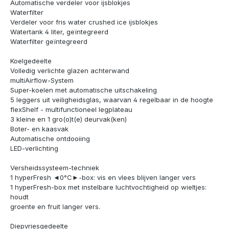
Automatische verdeler voor ijsblokjes
Waterfilter
Verdeler voor fris water crushed ice ijsblokjes
Watertank 4 liter, geïntegreerd
Waterfilter geïntegreerd
Koelgedeelte
Volledig verlichte glazen achterwand
multiAirflow-System
Super-koelen met automatische uitschakeling
5 leggers uit veiligheidsglas, waarvan 4 regelbaar in de hoogte
flexShelf - multifunctioneel legplateau
3 kleine en 1 gro(o)t(e) deurvak(ken)
Boter- en kaasvak
Automatische ontdooiing
LED-verlichting
Versheidssysteem-techniek
1 hyperFresh ◄0°C►-box: vis en vlees blijven langer vers
1 hyperFresh-box met instelbare luchtvochtigheid op wieltjes:
houdt
groente en fruit langer vers.
Diepvriesgedeelte