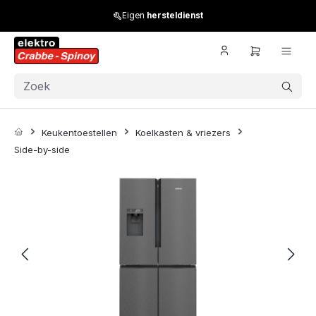
Skip to main content
Eigen
hersteldienst
Keukentoestellen
Koelkasten & vriezers
Side-by-side
Skip image gallery