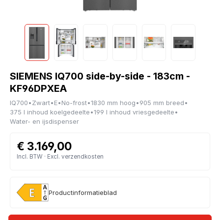
SIEMENS IQ700 side-by-side - 183cm -
KF96DPXEA
IQ700
•
Zwart
•
E
•
No-frost
•
1830 mm hoog
•
905 mm breed
•
375 l inhoud koelgedeelte
•
199 l inhoud vriesgedeelte
•
Water- en ijsdispenser
€ 3.169,00
Incl. BTW · Excl. verzendkosten
Productinformatieblad