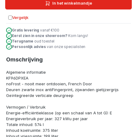
In het winkelmandje
Vergelijk
Toevoegen aan vergelijking
Gratis levering
vanaf €100
Eerst zien in onze showroom?
Kom langs!
Terugname
oud toestel
Persoonlijk advies
van onze specialisten
Omschrijving
Algemene informatie
KF96DPXEA
noFrost - nooit meer ontdooien, French Door
Deuren zwarte inox antiFingerprint, zijwanden gietijzergrijs
Geïntegreerde verticale deurgreep
Vermogen / Verbruik
Energie-efficiëntieklasse (op een schaal van A tot G): E
Energieverbruik per jaar: 327 kWu per jaar
Totale inhoud: 574 l
Inhoud koelruimte: 375 liter
Inhoud vriesruimte: 199 liter