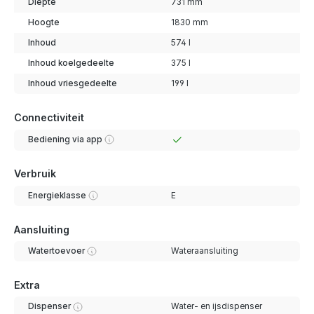
Diepte
731 mm
Hoogte
1830 mm
Inhoud
574 l
Inhoud koelgedeelte
375 l
Inhoud vriesgedeelte
199 l
Connectiviteit
Bediening via app
Verbruik
Energieklasse
E
Aansluiting
Watertoevoer
Wateraansluiting
Extra
Dispenser
Water- en ijsdispenser