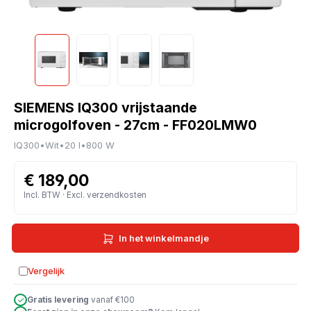
SIEMENS IQ300 vrijstaande
microgolfoven - 27cm - FF020LMW0
IQ300
•
Wit
•
20 l
•
800 W
€ 189,00
Incl. BTW · Excl. verzendkosten
In het winkelmandje
Vergelijk
Toevoegen aan vergelijking
Gratis levering
vanaf €100