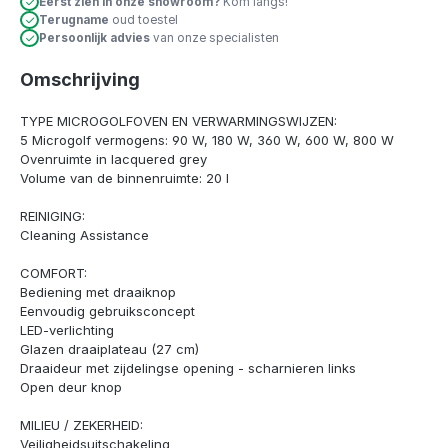
Eerst zien in onze showroom?
Kom langs!
Terugname
oud toestel
Persoonlijk advies
van onze specialisten
Omschrijving
TYPE MICROGOLFOVEN EN VERWARMINGSWIJZEN:
5 Microgolf vermogens: 90 W, 180 W, 360 W, 600 W, 800 W
Ovenruimte in lacquered grey
Volume van de binnenruimte: 20 l
REINIGING:
Cleaning Assistance
COMFORT:
Bediening met draaiknop
Eenvoudig gebruiksconcept
LED-verlichting
Glazen draaiplateau (27 cm)
Draaideur met zijdelingse opening - scharnieren links
Open deur knop
MILIEU / ZEKERHEID:
Veiligheidsuitschakeling