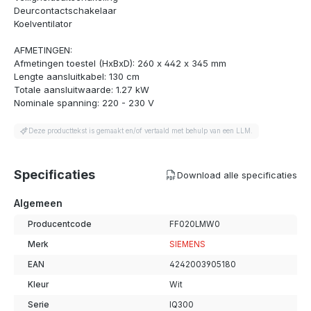
Deurcontactschakelaar
Koelventilator
AFMETINGEN:
Afmetingen toestel (HxBxD): 260 x 442 x 345 mm
Lengte aansluitkabel: 130 cm
Totale aansluitwaarde: 1.27 kW
Nominale spanning: 220 - 230 V
Deze producttekst is gemaakt en/of vertaald met behulp van een LLM.
Specificaties
Download alle specificaties
Algemeen
Producentcode
FF020LMW0
Merk
SIEMENS
EAN
4242003905180
Kleur
Wit
Serie
IQ300