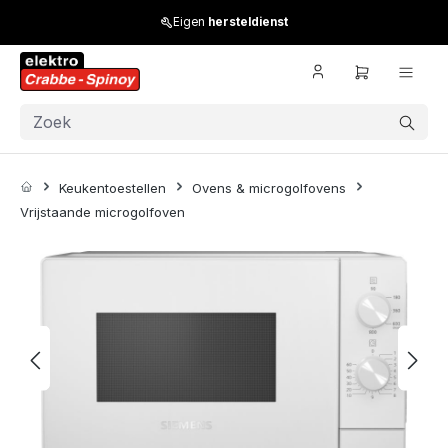
Skip to main content
Eigen
hersteldienst
Keukentoestellen
Ovens & microgolfovens
Vrijstaande microgolfoven
Skip image gallery