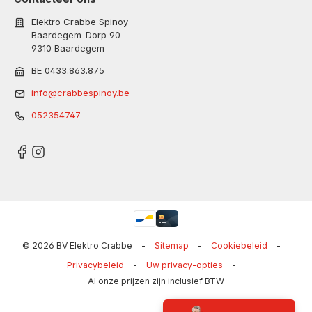
Elektro Crabbe Spinoy
Baardegem-Dorp 90
9310 Baardegem
BE 0433.863.875
info@crabbespinoy.be
052354747
© 2026 BV Elektro Crabbe
-
Sitemap
-
Cookiebeleid
-
Privacybeleid
-
Uw privacy-opties
-
Al onze prijzen zijn inclusief BTW