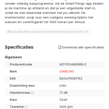
zonder volledig wasprogramma. Via de SmartThings-app bedien
je de machine op afstand en stel je een uitgestelde start in,
zodat de was klaarstaat wanneer het jou uitkomt. De
invertermotor zorgt voor een rustigere werking tijdens het
wassen en centrifugeren tot 1400 toeren per minuut.
Deze producttekst is gemaakt en/of vertaald met behulp van een LLM.
Specificaties
Download alle specificaties
Algemeen
Producentcode
WD11DG6B85BBU3
Merk
SAMSUNG
EAN
8806095589152
Draairichting deur
Links
Geluidsniveau
72 dB
Kleur
Zwart
Toerental
1400 rpm