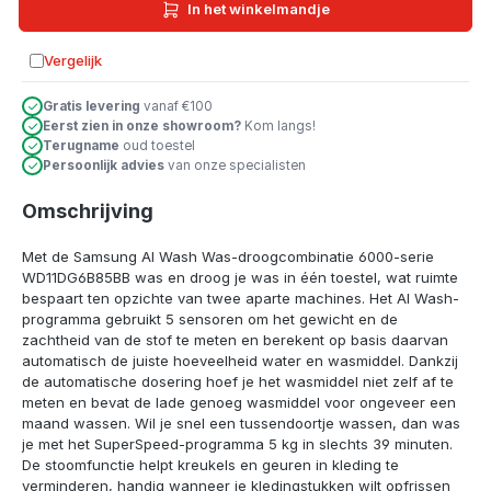
In het winkelmandje
Vergelijk
Toevoegen aan vergelijking
Gratis levering
vanaf €100
Eerst zien in onze showroom?
Kom langs!
Terugname
oud toestel
Persoonlijk advies
van onze specialisten
Omschrijving
Met de Samsung AI Wash Was-droogcombinatie 6000-serie
WD11DG6B85BB was en droog je was in één toestel, wat ruimte
bespaart ten opzichte van twee aparte machines. Het AI Wash-
programma gebruikt 5 sensoren om het gewicht en de
zachtheid van de stof te meten en berekent op basis daarvan
automatisch de juiste hoeveelheid water en wasmiddel. Dankzij
de automatische dosering hoef je het wasmiddel niet zelf af te
meten en bevat de lade genoeg wasmiddel voor ongeveer een
maand wassen. Wil je snel een tussendoortje wassen, dan was
je met het SuperSpeed-programma 5 kg in slechts 39 minuten.
De stoomfunctie helpt kreukels en geuren in kleding te
verminderen, handig wanneer je kledingstukken wilt opfrissen