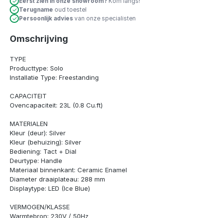
Eerst zien in onze showroom?
Kom langs!
Terugname
oud toestel
Persoonlijk advies
van onze specialisten
Omschrijving
TYPE
Producttype: Solo
Installatie Type: Freestanding
CAPACITEIT
Ovencapaciteit: 23L (0.8 Cu.ft)
MATERIALEN
Kleur (deur): Silver
Kleur (behuizing): Silver
Bediening: Tact + Dial
Deurtype: Handle
Materiaal binnenkant: Ceramic Enamel
Diameter draaiplateau: 288 mm
Displaytype: LED (Ice Blue)
VERMOGEN/KLASSE
Warmtebron: 230V / 50Hz