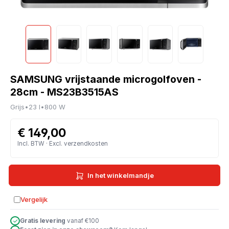
SAMSUNG vrijstaande microgolfoven -
28cm - MS23B3515AS
Grijs
•
23 l
•
800 W
€ 149,00
Incl. BTW · Excl. verzendkosten
In het winkelmandje
Vergelijk
Toevoegen aan vergelijking
Gratis levering
vanaf €100