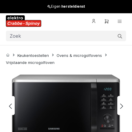
Skip to main content
Eigen
hersteldienst
Keukentoestellen
Ovens & microgolfovens
Vrijstaande microgolfoven
Skip image gallery