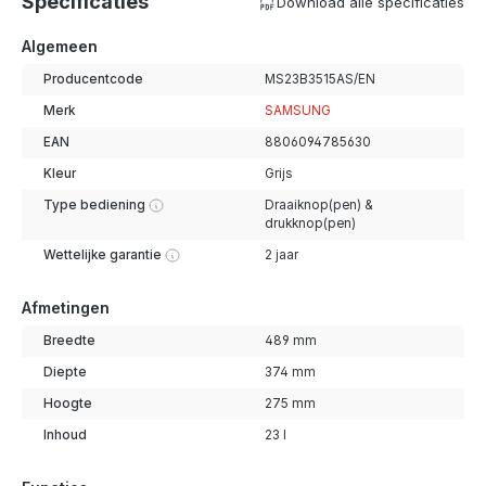
Specificaties
Download alle specificaties
Algemeen
Producentcode
MS23B3515AS/EN
Merk
SAMSUNG
EAN
8806094785630
Kleur
Grijs
Type bediening
Draaiknop(pen) &
drukknop(pen)
Wettelijke garantie
2 jaar
Afmetingen
Breedte
489 mm
Diepte
374 mm
Hoogte
275 mm
Inhoud
23 l