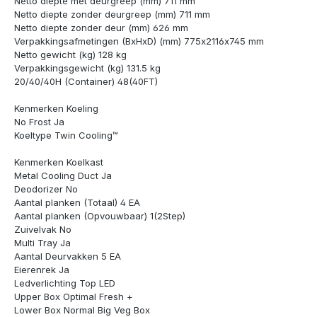
Netto diepte met deurgreep (mm) 711 mm
Netto diepte zonder deurgreep (mm) 711 mm
Netto diepte zonder deur (mm) 626 mm
Verpakkingsafmetingen (BxHxD) (mm) 775x2116x745 mm
Netto gewicht (kg) 128 kg
Verpakkingsgewicht (kg) 131.5 kg
20/40/40H (Container) 48(40FT)
Kenmerken Koeling
No Frost Ja
Koeltype Twin Cooling™
Kenmerken Koelkast
Metal Cooling Duct Ja
Deodorizer No
Aantal planken (Totaal) 4 EA
Aantal planken (Opvouwbaar) 1(2Step)
Zuivelvak No
Multi Tray Ja
Aantal Deurvakken 5 EA
Eierenrek Ja
Ledverlichting Top LED
Upper Box Optimal Fresh +
Lower Box Normal Big Veg Box