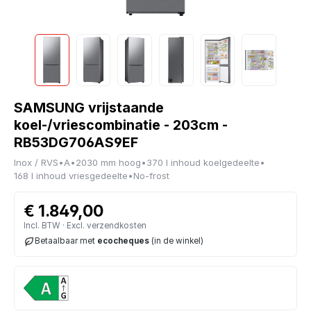
SAMSUNG vrijstaande
koel-/vriescombinatie - 203cm -
RB53DG706AS9EF
Inox / RVS
•
A
•
2030 mm hoog
•
370 l inhoud koelgedeelte
•
168 l inhoud vriesgedeelte
•
No-frost
€ 1.849,00
Incl. BTW · Excl. verzendkosten
Betaalbaar met
ecocheques
(in de winkel)