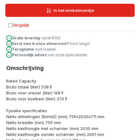
In het winkelmandje
Vergelijk
Toevoegen aan vergelijking
Gratis levering
vanaf €100
Eerst zien in onze showroom?
Kom langs!
Terugname
oud toestel
Persoonlijk advies
van onze specialisten
Omschrijving
Rated Capacity
Bruto totaal (liter) 538 ℓ
Bruto voor vriezer (liter) 168 ℓ
Bruto voor koelkast (liter) 370 ℓ
Fysieke specificaties
Netto afmetingen (BxHxD) (mm) 759x2030x711 mm
Netto breedte (mm) 759 mm
Netto kasthoogte met scharnier (mm) 2030 mm
Netto kasthoogte zonder scharnier (mm) 2001 mm