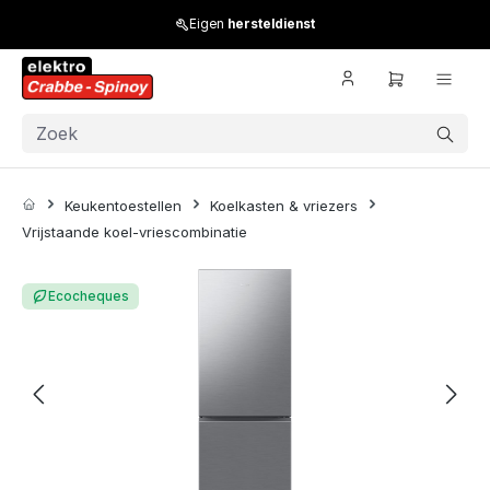
Skip to main content
Eigen
hersteldienst
Keukentoestellen
Koelkasten & vriezers
Vrijstaande koel-vriescombinatie
Skip image gallery
Ecocheques