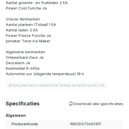
Aantal groente- en fruitladen 2 EA
Power Cool Functie Ja
Vriezer Kenmerken
Aantal planken (Totaal) 1 EA
Aantal laden 2 EA
Power Freeze Functie Ja
Ijsmaker Twist Ice Maker
Algemene kenmerken
Omkeerbare Deur Ja
Deuralarm Ja
Koelmiddel R-600a
Autonomie uur (stijgende temperatuur) 18 h
Deze producttekst is gemaakt en/of vertaald met behulp van een LLM.
Specificaties
Download alle specificaties
Algemeen
Producentcode
RB53DG706AS9EF