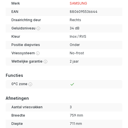
Merk
SAMSUNG
EAN
8806095536644
Draairichting deur
Rechts
Geluidsniveau
34 dB
Kleur
Inox / RVS
Positie diepvries
Onder
Vriessysteem
No-frost
Wettelijke garantie
2 jaar
Functies
0°C zone
Afmetingen
Aantal vriesvakken
3
Breedte
759 mm
Diepte
711 mm