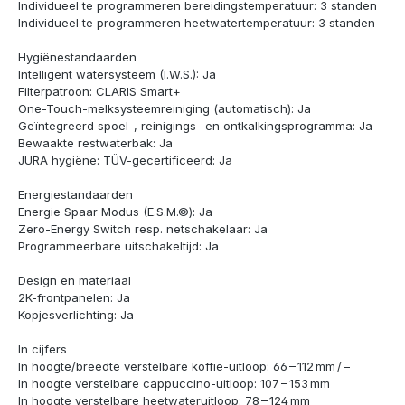
Individueel te programmeren bereidingstemperatuur: 3 standen
Individueel te programmeren heetwatertemperatuur: 3 standen
Hygiënestandaarden
Intelligent watersysteem (I.W.S.): Ja
Filterpatroon: CLARIS Smart+
One-Touch-melksysteemreiniging (automatisch): Ja
Geïntegreerd spoel-, reinigings- en ontkalkingsprogramma: Ja
Bewaakte restwaterbak: Ja
JURA hygiëne: TÜV-gecertificeerd: Ja
Energiestandaarden
Energie Spaar Modus (E.S.M.©): Ja
Zero-Energy Switch resp. netschakelaar: Ja
Programmeerbare uitschakeltijd: Ja
Design en materiaal
2K-frontpanelen: Ja
Kopjesverlichting: Ja
In cijfers
In hoogte/breedte verstelbare koffie-uitloop: 66 – 112 mm / –
In hoogte verstelbare cappuccino-uitloop: 107 – 153 mm
In hoogte verstelbare heetwateruitloop: 78 – 124 mm