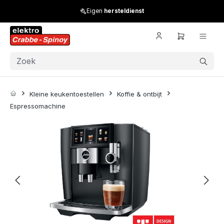
Skip to main content
Eigen
hersteldienst
Kleine keukentoestellen
Koffie & ontbijt
Espressomachine
Skip image gallery