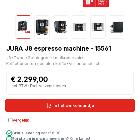
JURA J8 espresso machine - 15561
J8
•
Zwart
•
Geïntegreerd melkreservoir
•
Koffiebonen en gemalen koffie
•
Vol-automatisch
€ 2.299,00
Incl. BTW · Excl. verzendkosten
In het winkelmandje
Vergelijk
Toevoegen aan vergelijking
Gratis levering
vanaf €100
Eerst zien in onze showroom?
Kom langs!