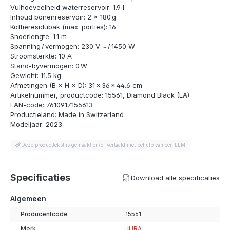
Vulhoeveelheid waterreservoir: 1.9 l
Inhoud bonenreservoir: 2 × 180 g
Koffieresidubak (max. porties): 16
Snoerlengte: 1.1 m
Spanning / vermogen: 230 V ~ / 1450 W
Stroomsterkte: 10 A
Stand-byvermogen: 0 W
Gewicht: 11.5 kg
Afmetingen (B × H × D): 31 × 36 × 44.6 cm
Artikelnummer, productcode: 15561, Diamond Black (EA)
EAN-code: 7610917155613
Productieland: Made in Switzerland
Modeljaar: 2023
Deze producttekst is gemaakt en/of vertaald met behulp van een LLM.
Specificaties
Download alle specificaties
Algemeen
Producentcode
15561
Merk
JURA