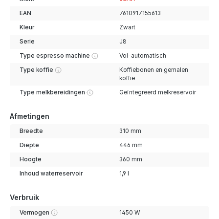
EAN
7610917155613
Kleur
Zwart
Serie
J8
Type espresso machine
Vol-automatisch
Type koffie
Koffiebonen en gemalen
koffie
Type melkbereidingen
Geïntegreerd melkreservoir
Afmetingen
Breedte
310 mm
Diepte
446 mm
Hoogte
360 mm
Inhoud waterreservoir
1,9 l
Verbruik
Vermogen
1450 W