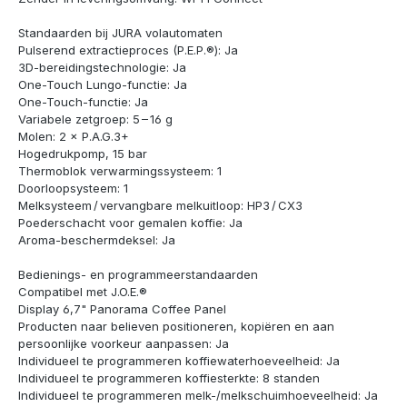
Standaarden bij JURA volautomaten
Pulserend extractieproces (P.E.P.®): Ja
3D-bereidingstechnologie: Ja
One-Touch Lungo-functie: Ja
One-Touch-functie: Ja
Variabele zetgroep: 5 – 16 g
Molen: 2 × P.A.G.3+
Hogedrukpomp, 15 bar
Thermoblok verwarmingssysteem: 1
Doorloopsysteem: 1
Melksysteem / vervangbare melkuitloop: HP3 / CX3
Poederschacht voor gemalen koffie: Ja
Aroma-beschermdeksel: Ja
Bedienings- en programmeerstandaarden
Compatibel met J.O.E.®
Display 6,7" Panorama Coffee Panel
Producten naar believen positioneren, kopiëren en aan
persoonlijke voorkeur aanpassen: Ja
Individueel te programmeren koffiewaterhoeveelheid: Ja
Individueel te programmeren koffiesterkte: 8 standen
Individueel te programmeren melk-/melkschuimhoeveelheid: Ja