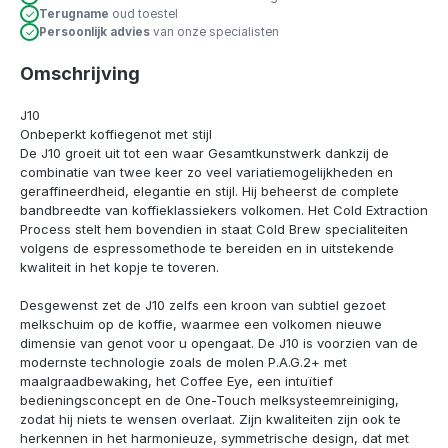
Terugname
oud toestel
Persoonlijk advies
van onze specialisten
Omschrijving
J10
Onbeperkt koffiegenot met stijl
De J10 groeit uit tot een waar Gesamtkunstwerk dankzij de
combinatie van twee keer zo veel variatiemogelijkheden en
geraffineerdheid, elegantie en stijl. Hij beheerst de complete
bandbreedte van koffieklassiekers volkomen. Het Cold Extraction
Process stelt hem bovendien in staat Cold Brew specialiteiten
volgens de espressomethode te bereiden en in uitstekende
kwaliteit in het kopje te toveren.
Desgewenst zet de J10 zelfs een kroon van subtiel gezoet
melkschuim op de koffie, waarmee een volkomen nieuwe
dimensie van genot voor u opengaat. De J10 is voorzien van de
modernste technologie zoals de molen P.A.G.2+ met
maalgraadbewaking, het Coffee Eye, een intuïtief
bedieningsconcept en de One-Touch melksysteemreiniging,
zodat hij niets te wensen overlaat. Zijn kwaliteiten zijn ook te
herkennen in het harmonieuze, symmetrische design, dat met