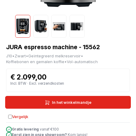
JURA espresso machine - 15562
J10
•
Zwart
•
Geïntegreerd melkreservoir
•
Koffiebonen en gemalen koffie
•
Vol-automatisch
€ 2.099,00
Incl. BTW · Excl. verzendkosten
In het winkelmandje
Vergelijk
Toevoegen aan vergelijking
Gratis levering
vanaf €100
Eerst zien in onze showroom?
Kom langs!