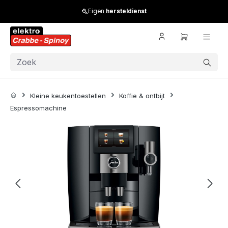
Skip to main content
Eigen
hersteldienst
Kleine keukentoestellen
Koffie & ontbijt
Espressomachine
Skip image gallery