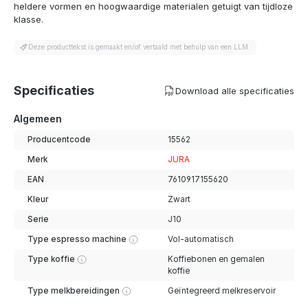
heldere vormen en hoogwaardige materialen getuigt van tijdloze
klasse.
Deze producttekst is gemaakt en/of vertaald met behulp van een LLM.
Specificaties
Download alle specificaties
Algemeen
Producentcode
15562
Merk
JURA
EAN
7610917155620
Kleur
Zwart
Serie
J10
Type espresso machine
Vol-automatisch
Type koffie
Koffiebonen en gemalen
koffie
Type melkbereidingen
Geïntegreerd melkreservoir