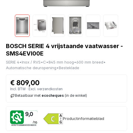
BOSCH SERIE 4 vrijstaande vaatwasser -
SMS4EVI00E
SERIE 4
•
Inox / RVS
•
C
•
845 mm hoog
•
600 mm breed
•
Automatische deuropening
•
Besteklade
€ 809,00
Incl. BTW · Excl. verzendkosten
Betaalbaar met
ecocheques
(in de winkel)
9,0
Productinformatieblad
HERSTELBAARHEIDSINDEX