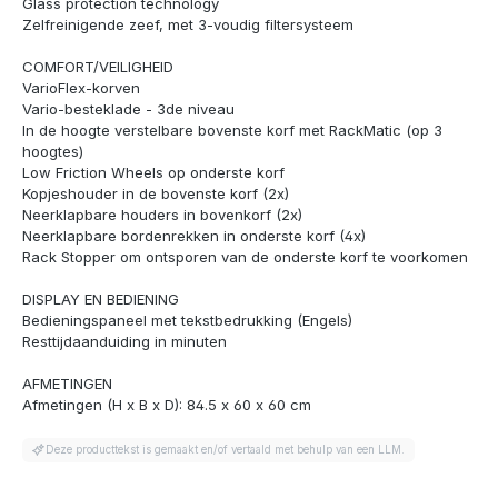
Glass protection technology
Zelfreinigende zeef, met 3-voudig filtersysteem
COMFORT/VEILIGHEID
VarioFlex-korven
Vario-besteklade - 3de niveau
In de hoogte verstelbare bovenste korf met RackMatic (op 3
hoogtes)
Low Friction Wheels op onderste korf
Kopjeshouder in de bovenste korf (2x)
Neerklapbare houders in bovenkorf (2x)
Neerklapbare bordenrekken in onderste korf (4x)
Rack Stopper om ontsporen van de onderste korf te voorkomen
DISPLAY EN BEDIENING
Bedieningspaneel met tekstbedrukking (Engels)
Resttijdaanduiding in minuten
AFMETINGEN
Afmetingen (H x B x D): 84.5 x 60 x 60 cm
Deze producttekst is gemaakt en/of vertaald met behulp van een LLM.