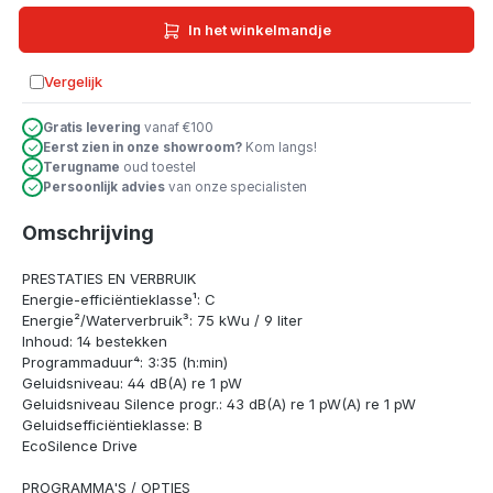
In het winkelmandje
Vergelijk
Toevoegen aan vergelijking
Gratis levering
vanaf €100
Eerst zien in onze showroom?
Kom langs!
Terugname
oud toestel
Persoonlijk advies
van onze specialisten
Omschrijving
PRESTATIES EN VERBRUIK
Energie-efficiëntieklasse¹: C
Energie²/Waterverbruik³: 75 kWu / 9 liter
Inhoud: 14 bestekken
Programmaduur⁴: 3:35 (h:min)
Geluidsniveau: 44 dB(A) re 1 pW
Geluidsniveau Silence progr.: 43 dB(A) re 1 pW(A) re 1 pW
Geluidsefficiëntieklasse: B
EcoSilence Drive
PROGRAMMA'S / OPTIES