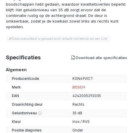
boodschappen hebt gedaan, waardoor kwaliteitsverlies beperkt
blijft. Het geluidsniveau van 35 dB zorgt ervoor dat de
combinatie rustig op de achtergrond draait. De deur is
omkeerbaar, zodat je de koelkast zowel links als rechts kunt
opstellen.
Deze producttekst is gemaakt en/of vertaald met behulp van een LLM.
Specificaties
Download alle specificaties
Algemeen
Producentcode
KGN49VICT
Merk
BOSCH
EAN
4242005292035
Draairichting deur
Rechts
Geluidsniveau
35 dB
Kleur
Inox / RVS
Positie diepvries
Onder