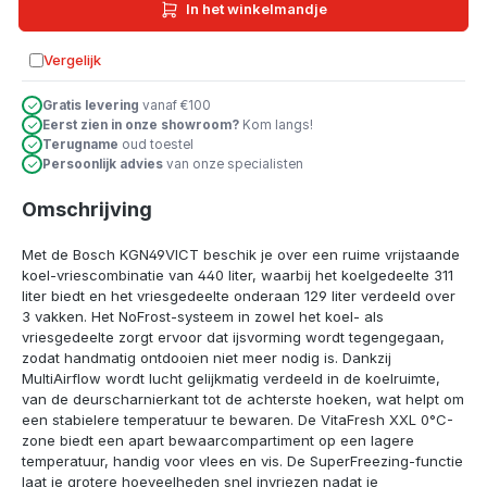
In het winkelmandje
Vergelijk
Toevoegen aan vergelijking
Gratis levering
vanaf €100
Eerst zien in onze showroom?
Kom langs!
Terugname
oud toestel
Persoonlijk advies
van onze specialisten
Omschrijving
Met de Bosch KGN49VICT beschik je over een ruime vrijstaande
koel-vriescombinatie van 440 liter, waarbij het koelgedeelte 311
liter biedt en het vriesgedeelte onderaan 129 liter verdeeld over
3 vakken. Het NoFrost-systeem in zowel het koel- als
vriesgedeelte zorgt ervoor dat ijsvorming wordt tegengegaan,
zodat handmatig ontdooien niet meer nodig is. Dankzij
MultiAirflow wordt lucht gelijkmatig verdeeld in de koelruimte,
van de deurscharnierkant tot de achterste hoeken, wat helpt om
een stabielere temperatuur te bewaren. De VitaFresh XXL 0°C-
zone biedt een apart bewaarcompartiment op een lagere
temperatuur, handig voor vlees en vis. De SuperFreezing-functie
laat je grotere hoeveelheden snel invriezen nadat je