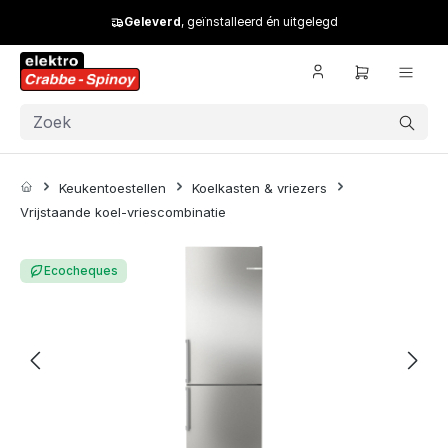
Skip to main content
Geleverd
, geïnstalleerd én uitgelegd
Keukentoestellen
Koelkasten & vriezers
Vrijstaande koel-vriescombinatie
Skip image gallery
Ecocheques