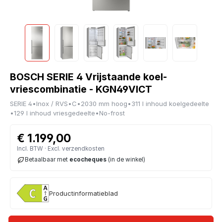
BOSCH SERIE 4 Vrijstaande koel-
vriescombinatie - KGN49VICT
SERIE 4
•
Inox / RVS
•
C
•
2030 mm hoog
•
311 l inhoud koelgedeelte
•
129 l inhoud vriesgedeelte
•
No-frost
€ 1.199,00
Incl. BTW · Excl. verzendkosten
Betaalbaar met
ecocheques
(in de winkel)
Productinformatieblad