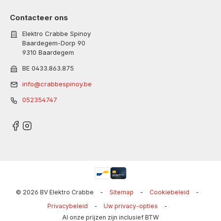
Contacteer ons
Elektro Crabbe Spinoy
Baardegem-Dorp 90
9310 Baardegem
BE 0433.863.875
info@crabbespinoy.be
052354747
© 2026 BV Elektro Crabbe
-
Sitemap
-
Cookiebeleid
-
Privacybeleid
-
Uw privacy-opties
-
Al onze prijzen zijn inclusief BTW