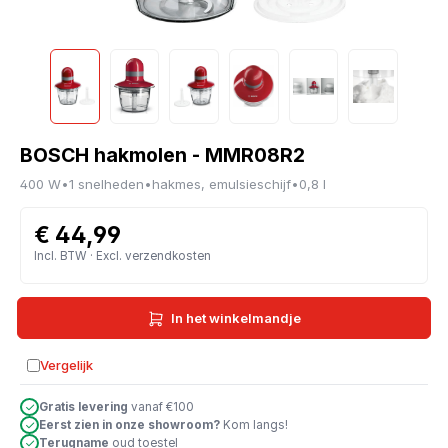
BOSCH hakmolen - MMR08R2
400 W
•
1 snelheden
•
hakmes, emulsieschijf
•
0,8 l
€ 44,99
Incl. BTW · Excl. verzendkosten
In het winkelmandje
Vergelijk
Toevoegen aan vergelijking
Gratis levering
vanaf €100
Eerst zien in onze showroom?
Kom langs!
Terugname
oud toestel