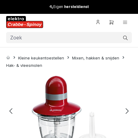
Skip to main content
Eigen
hersteldienst
Kleine keukentoestellen
Mixen, hakken & snijden
Hak- & vleesmolen
Skip image gallery