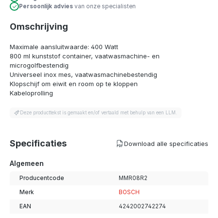
Persoonlijk advies
van onze specialisten
Omschrijving
Maximale aansluitwaarde: 400 Watt
800 ml kunststof container, vaatwasmachine- en
microgolfbestendig
Universeel inox mes, vaatwasmachinebestendig
Klopschijf om eiwit en room op te kloppen
Kabeloprolling
Deze producttekst is gemaakt en/of vertaald met behulp van een LLM.
Specificaties
Download alle specificaties
Algemeen
Producentcode
MMR08R2
Merk
BOSCH
EAN
4242002742274