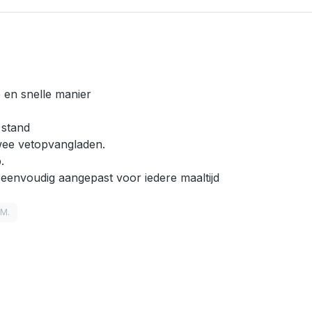
 en snelle manier
n stand
twee vetopvangladen.
.
eenvoudig aangepast voor iedere maaltijd
LM.