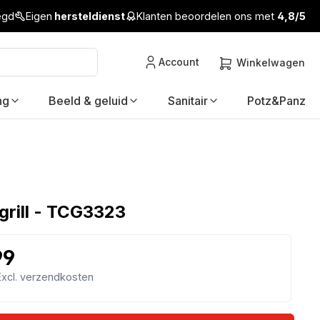
legd
Eigen
hersteldienst
Klanten beoordelen ons met
4,8/5
Account
Winkelwagen
ng
Beeld & geluid
Sanitair
Potz&Panz
rill - TCG3323
99
 Excl. verzendkosten