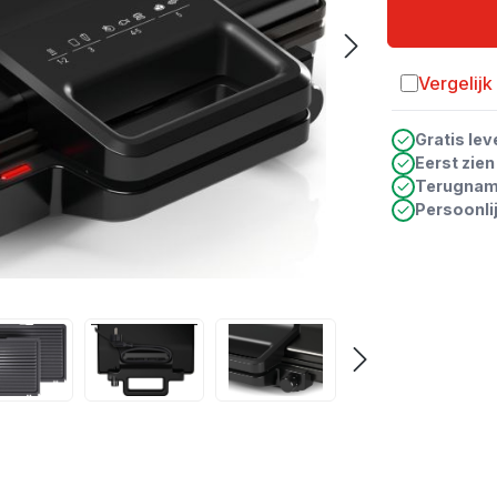
Vergelijk
Toevoegen a
Gratis lev
Eerst zie
Terugna
Persoonli