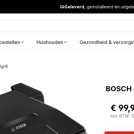
Geleverd
, geïnstalleerd én uitge
oestellen
Huishouden
Gezondheid & verzorgi
grill
BOSCH g
€ 99,
Incl. BTW ·