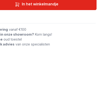
In het winkelmandje
an vergelijking
ering
vanaf €100
n in onze showroom?
Kom langs!
me
oud toestel
jk advies
van onze specialisten