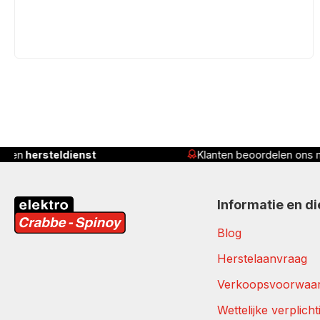
Klanten beoordelen ons met
4,8/5
Ser
Informatie en d
Blog
Herstelaanvraag
Verkoopsvoorwaa
Wettelijke verplich