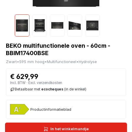
BEKO multifunctionele oven - 60cm -
BBIM17400BSE
Zwart
•
595 mm hoog
•
Multifunctioneel
•
Hydrolyse
€ 629,99
Incl. BTW · Excl. verzendkosten
Betaalbaar met
ecocheques
(in de winkel)
Productinformatieblad
In het winkelmandje