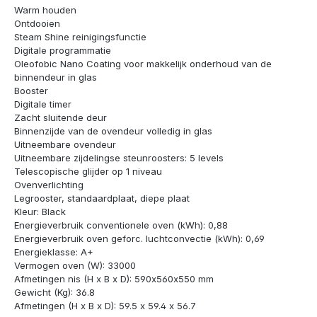
Warm houden
Ontdooien
Steam Shine reinigingsfunctie
Digitale programmatie
Oleofobic Nano Coating voor makkelijk onderhoud van de
binnendeur in glas
Booster
Digitale timer
Zacht sluitende deur
Binnenzijde van de ovendeur volledig in glas
Uitneembare ovendeur
Uitneembare zijdelingse steunroosters: 5 levels
Telescopische glijder op 1 niveau
Ovenverlichting
Legrooster, standaardplaat, diepe plaat
Kleur: Black
Energieverbruik conventionele oven (kWh): 0,88
Energieverbruik oven geforc. luchtconvectie (kWh): 0,69
Energieklasse: A+
Vermogen oven (W): 33000
Afmetingen nis (H x B x D): 590x560x550 mm
Gewicht (Kg): 36.8
Afmetingen (H x B x D): 59.5 x 59.4 x 56.7