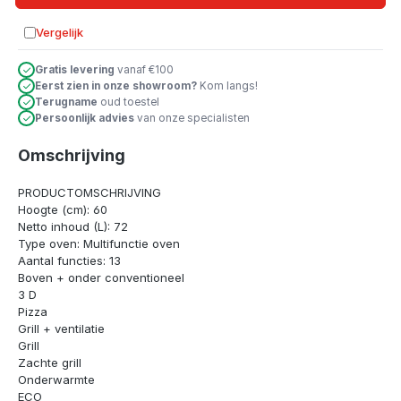
Vergelijk
Toevoegen aan vergelijking
Gratis levering
vanaf €100
Eerst zien in onze showroom?
Kom langs!
Terugname
oud toestel
Persoonlijk advies
van onze specialisten
Omschrijving
PRODUCTOMSCHRIJVING
Hoogte (cm): 60
Netto inhoud (L): 72
Type oven: Multifunctie oven
Aantal functies: 13
Boven + onder conventioneel
3 D
Pizza
Grill + ventilatie
Grill
Zachte grill
Onderwarmte
ECO