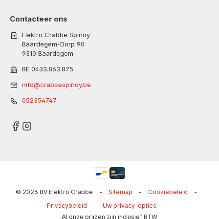
Contacteer ons
Elektro Crabbe Spinoy
Baardegem-Dorp 90
9310 Baardegem
BE 0433.863.875
info@crabbespinoy.be
052354747
© 2026 BV Elektro Crabbe
-
Sitemap
-
Cookiebeleid
-
Privacybeleid
-
Uw privacy-opties
-
Al onze prijzen zijn inclusief BTW