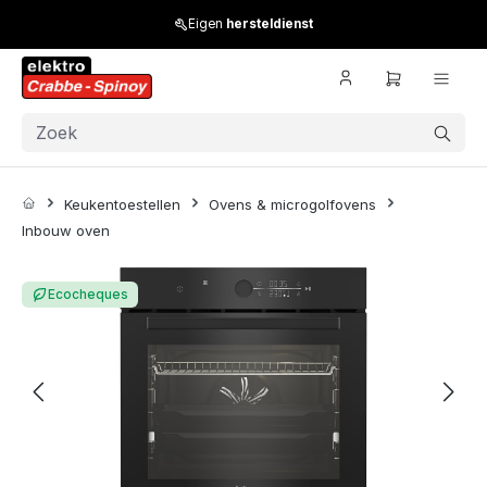
Skip to main content
Eigen
hersteldienst
Keukentoestellen
Ovens & microgolfovens
Inbouw oven
Skip image gallery
Ecocheques