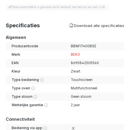
Deze producttekst is gemaakt en/of vertaald met behulp van een LLM.
Specificaties
Download alle specificaties
Algemeen
Producentcode
BBIM17400BSE
Merk
BEKO
EAN
8690842505560
Kleur
Zwart
Type bediening
Touchscreen
Type oven
Multifunctioneel
Type stoom
Geen stoom
Wettelijke garantie
2 jaar
Connectiviteit
Bediening via app