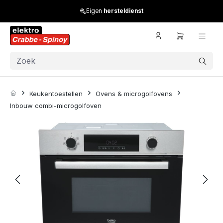
Skip to main content
Eigen
hersteldienst
Keukentoestellen
Ovens & microgolfovens
Inbouw combi-microgolfoven
Skip image gallery