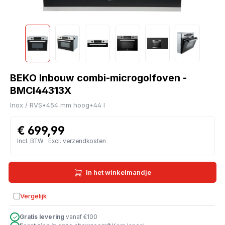
BEKO Inbouw combi-microgolfoven -
BMCI44313X
Inox / RVS
•
454 mm hoog
•
44 l
€ 699,99
Incl. BTW · Excl. verzendkosten
In het winkelmandje
Vergelijk
Toevoegen aan vergelijking
Gratis levering
vanaf €100