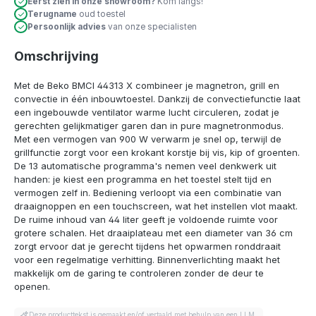
Eerst zien in onze showroom?
Kom langs!
Terugname
oud toestel
Persoonlijk advies
van onze specialisten
Omschrijving
Met de Beko BMCI 44313 X combineer je magnetron, grill en
convectie in één inbouwtoestel. Dankzij de convectiefunctie laat
een ingebouwde ventilator warme lucht circuleren, zodat je
gerechten gelijkmatiger garen dan in pure magnetronmodus.
Met een vermogen van 900 W verwarm je snel op, terwijl de
grillfunctie zorgt voor een krokant korstje bij vis, kip of groenten.
De 13 automatische programma's nemen veel denkwerk uit
handen: je kiest een programma en het toestel stelt tijd en
vermogen zelf in. Bediening verloopt via een combinatie van
draaignoppen en een touchscreen, wat het instellen vlot maakt.
De ruime inhoud van 44 liter geeft je voldoende ruimte voor
grotere schalen. Het draaiplateau met een diameter van 36 cm
zorgt ervoor dat je gerecht tijdens het opwarmen ronddraait
voor een regelmatige verhitting. Binnenverlichting maakt het
makkelijk om de garing te controleren zonder de deur te
openen.
Deze producttekst is gemaakt en/of vertaald met behulp van een LLM.