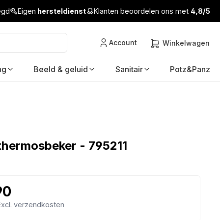
legd
Eigen
hersteldienst
Klanten beoordelen ons met
4,8/5
Account
Winkelwagen
ng
Beeld & geluid
Sanitair
Potz&Panz
hermosbeker - 795211
90
 Excl. verzendkosten