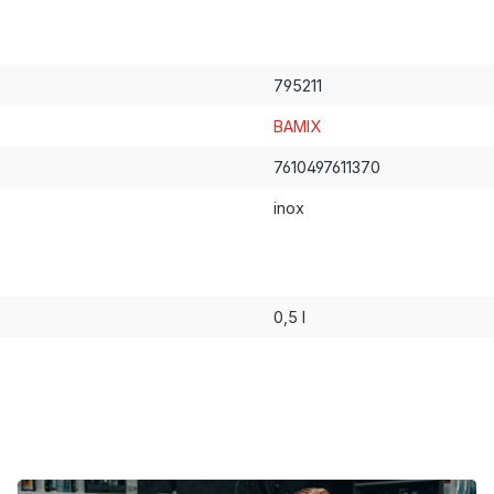
795211
BAMIX
7610497611370
inox
0,5 l