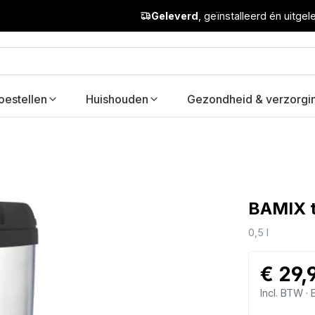
Geleverd
, geïnstalleerd én uitge
oestellen
Huishouden
Gezondheid & verzorgi
BAMIX t
0,5 l
€ 29,
Incl. BTW ·