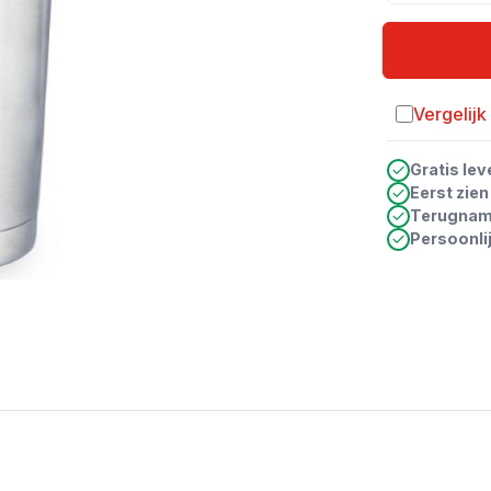
Vergelijk
Toevoegen a
Gratis lev
Eerst zie
Terugna
Persoonli