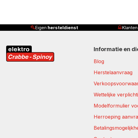
t
Klanten beoordelen ons met
4,8/5
Informatie en d
Blog
Herstelaanvraag
Verkoopsvoorwaa
Wettelijke verplich
Modelformulier vo
Herroeping aanvr
Betalingsmogelijkh