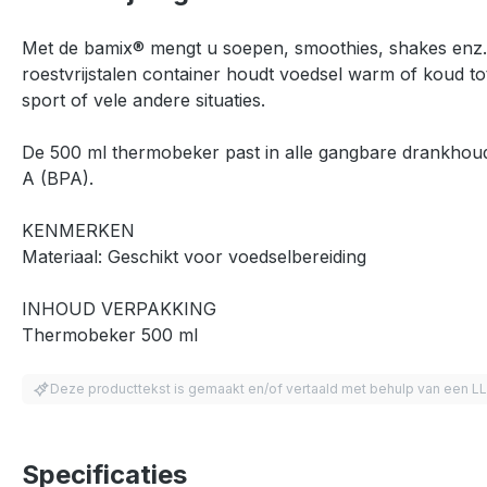
Met de bamix® mengt u soepen, smoothies, shakes enz. i
roestvrijstalen container houdt voedsel warm of koud tot
sport of vele andere situaties.
De 500 ml thermobeker past in alle gangbare drankhouder
A (BPA).
KENMERKEN
Materiaal: Geschikt voor voedselbereiding
INHOUD VERPAKKING
Thermobeker 500 ml
Deze producttekst is gemaakt en/of vertaald met behulp van een L
Specificaties