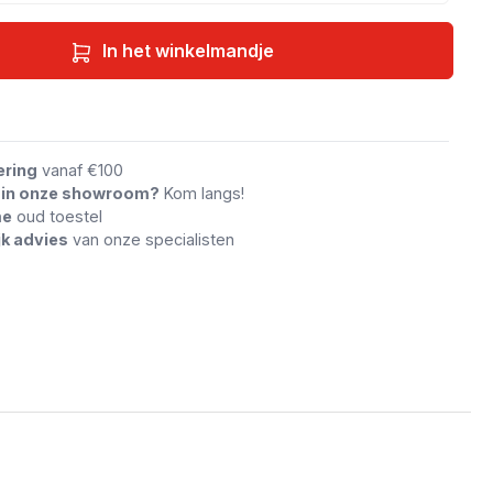
In het winkelmandje
an vergelijking
ering
vanaf €100
n in onze showroom?
Kom langs!
me
oud toestel
jk advies
van onze specialisten