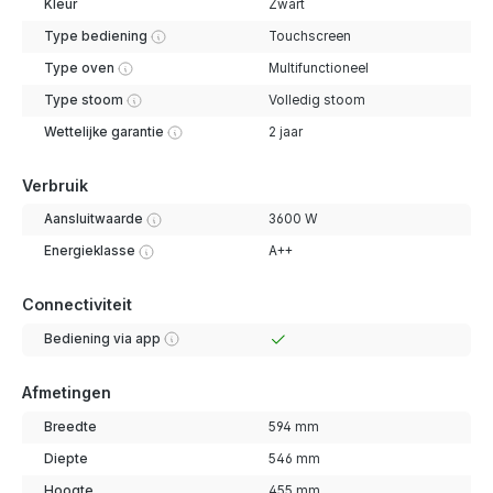
Kleur
Zwart
Type bediening
Touchscreen
Type oven
Multifunctioneel
Type stoom
Volledig stoom
Wettelijke garantie
2 jaar
Verbruik
Aansluitwaarde
3600 W
Energieklasse
A++
Connectiviteit
Bediening via app
Afmetingen
Breedte
594 mm
Diepte
546 mm
Hoogte
455 mm