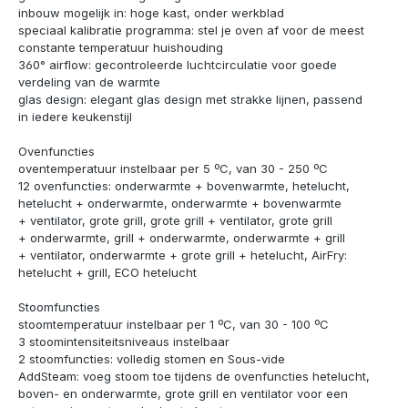
inbouw mogelijk in: hoge kast, onder werkblad
speciaal kalibratie programma: stel je oven af voor de meest
constante temperatuur huishouding
360° airflow: gecontroleerde luchtcirculatie voor goede
verdeling van de warmte
glas design: elegant glas design met strakke lijnen, passend
in iedere keukenstijl
Ovenfuncties
oventemperatuur instelbaar per 5 ºC, van 30 - 250 ºC
12 ovenfuncties: onderwarmte + bovenwarmte, hetelucht,
hetelucht + onderwarmte, onderwarmte + bovenwarmte
+ ventilator, grote grill, grote grill + ventilator, grote grill
+ onderwarmte, grill + onderwarmte, onderwarmte + grill
+ ventilator, onderwarmte + grote grill + hetelucht, AirFry:
hetelucht + grill, ECO hetelucht
Stoomfuncties
stoomtemperatuur instelbaar per 1 ºC, van 30 - 100 ºC
3 stoomintensiteitsniveaus instelbaar
2 stoomfuncties: volledig stomen en Sous-vide
AddSteam: voeg stoom toe tijdens de ovenfuncties hetelucht,
boven- en onderwarmte, grote grill en ventilator voor een