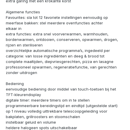
extra garing met een krokante korst
Algemene functies
Favourites: sla tot 12 favoriete instellingen eenvoudig op
meerfase bakken: stel meerdere ovenfuncties achter
elkaar in
extra functies: extra snel voorverwarmen, warmhouden,
bordenwarmen, ontdooien, conserveren, opwarmen, drogen,
rijzen en steriliseren
overzichtelijke automatische programma’s, ingedeeld per
categorie: van losse ingrediënten en deeg & brood tot
complete maaltijden, diepvriesgerechten, pizza en lasagne
professioneel opwarmen, regeneratiefunctie, van gerechten
zonder uitdrogen
Bediening
eenvoudige bediening door middel van touch-toetsen bij het
TFT-kleurendisplay
digitale timer: meerdere timers om in te stellen
programmeerbare bereidingstijd en eindtijd (uitgestelde start)
op 1 niveau volledig uittrekbare telescoopgeleiding voor
bakplaten, grillroosters en stoomschalen
instelbaar geluid en volume
heldere halogeen spots uitschakelbaar