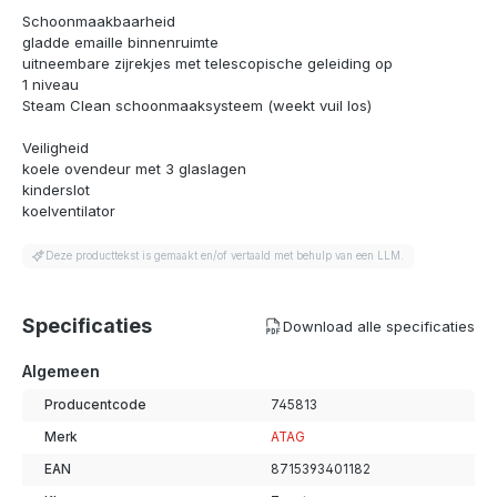
Schoonmaakbaarheid
gladde emaille binnenruimte
uitneembare zijrekjes met telescopische geleiding op
1 niveau
Steam Clean schoonmaaksysteem (weekt vuil los)
Veiligheid
koele ovendeur met 3 glaslagen
kinderslot
koelventilator
Deze producttekst is gemaakt en/of vertaald met behulp van een LLM.
Specificaties
Download alle specificaties
Algemeen
Producentcode
745813
Merk
ATAG
EAN
8715393401182