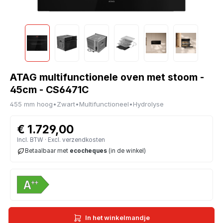
ATAG multifunctionele oven met stoom -
45cm - CS6471C
455 mm hoog
•
Zwart
•
Multifunctioneel
•
Hydrolyse
€ 1.729,00
Incl. BTW · Excl. verzendkosten
Betaalbaar met
ecocheques
(in de winkel)
In het winkelmandje