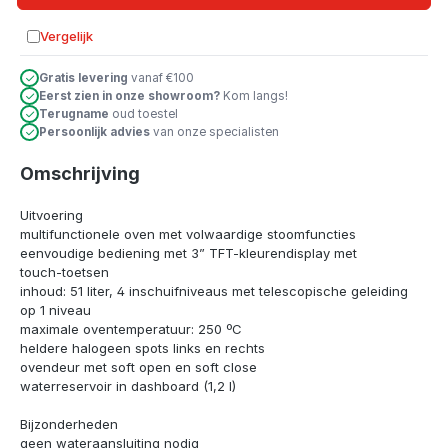
Vergelijk
Toevoegen aan vergelijking
Gratis levering
vanaf €100
Eerst zien in onze showroom?
Kom langs!
Terugname
oud toestel
Persoonlijk advies
van onze specialisten
Omschrijving
Uitvoering
multifunctionele oven met volwaardige stoomfuncties
eenvoudige bediening met 3” TFT-kleurendisplay met
touch-toetsen
inhoud: 51 liter, 4 inschuifniveaus met telescopische geleiding
op 1 niveau
maximale oventemperatuur: 250 ºC
heldere halogeen spots links en rechts
ovendeur met soft open en soft close
waterreservoir in dashboard (1,2 l)
Bijzonderheden
geen wateraansluiting nodig