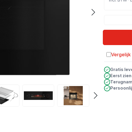
Vergelijk
Toevoegen a
Gratis lev
Eerst zie
Terugna
Persoonli