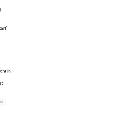
l
tart)
cht in
et
LM.