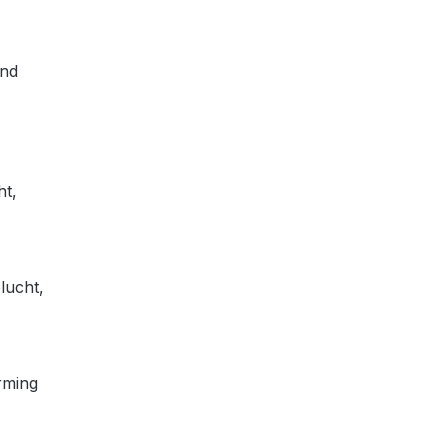
end
ht,
lucht,
rming