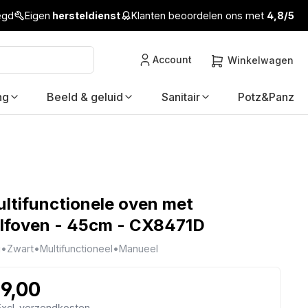
legd
Eigen
hersteldienst
Klanten beoordelen ons met
4,8/5
Account
Winkelwagen
ng
Beeld & geluid
Sanitair
Potz&Panz
ltifunctionele oven met
lfoven - 45cm - CX8471D
g
•
Zwart
•
Multifunctioneel
•
Manueel
99,00
 Excl. verzendkosten