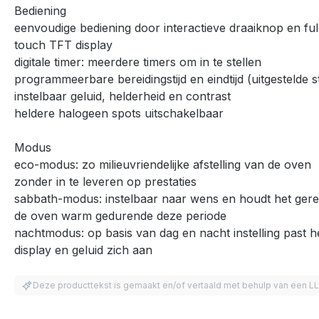
Bediening
eenvoudige bediening door interactieve draaiknop en ful
touch TFT display
digitale timer: meerdere timers om in te stellen
programmeerbare bereidingstijd en eindtijd (uitgestelde s
instelbaar geluid, helderheid en contrast
heldere halogeen spots uitschakelbaar
Modus
eco-modus: zo milieuvriendelijke afstelling van de oven
zonder in te leveren op prestaties
sabbath-modus: instelbaar naar wens en houdt het gere
de oven warm gedurende deze periode
nachtmodus: op basis van dag en nacht instelling past h
display en geluid zich aan
Deze producttekst is gemaakt en/of vertaald met behulp van een L