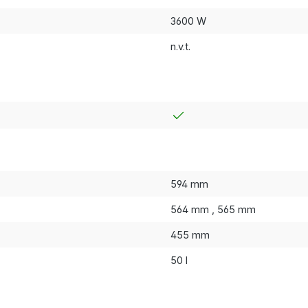
3600 W
n.v.t.
594 mm
564 mm
, 565 mm
455 mm
50 l