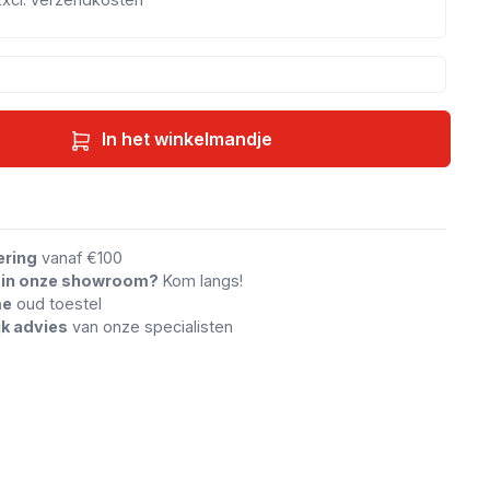
In het winkelmandje
an vergelijking
ering
vanaf €100
n in onze showroom?
Kom langs!
me
oud toestel
jk advies
van onze specialisten