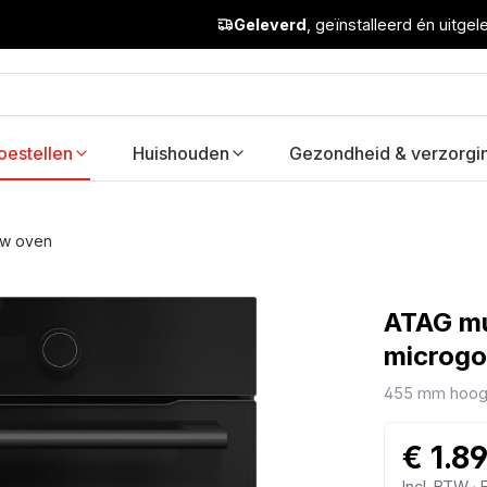
Geleverd
, geïnstalleerd én uitge
oestellen
Huishouden
Gezondheid & verzorgi
uw oven
ATAG mu
microgo
455 mm hoo
€ 1.8
Incl. BTW ·