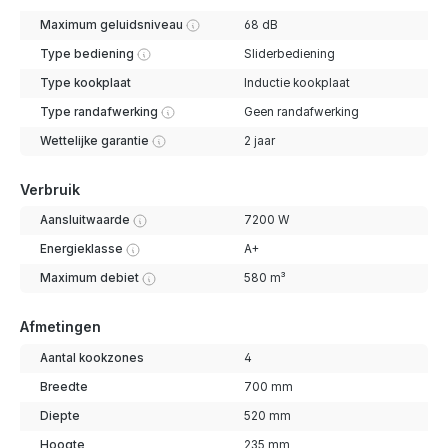
Maximum geluidsniveau
68 dB
Type bediening
Sliderbediening
Type kookplaat
Inductie kookplaat
Type randafwerking
Geen randafwerking
Wettelijke garantie
2 jaar
Verbruik
Aansluitwaarde
7200 W
Energieklasse
A+
Maximum debiet
580 m³
Afmetingen
Aantal kookzones
4
Breedte
700 mm
Diepte
520 mm
Hoogte
235 mm