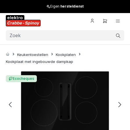
Skip to main content
Eigen
hersteldienst
Keukentoestellen
Kookplaten
Kookplaat met ingebouwde dampkap
Skip image gallery
Ecocheques