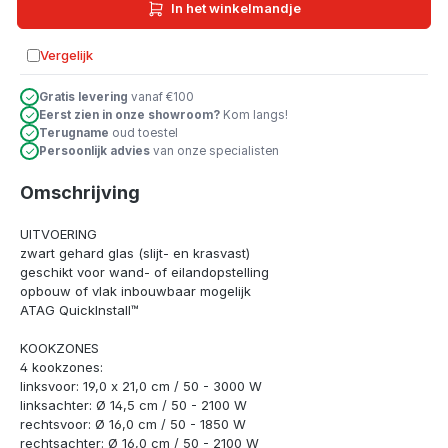
In het winkelmandje
Vergelijk
Toevoegen aan vergelijking
Gratis levering
vanaf €100
Eerst zien in onze showroom?
Kom langs!
Terugname
oud toestel
Persoonlijk advies
van onze specialisten
Omschrijving
UITVOERING
zwart gehard glas (slijt- en krasvast)
geschikt voor wand- of eilandopstelling
opbouw of vlak inbouwbaar mogelijk
ATAG QuickInstall™
KOOKZONES
4 kookzones:
linksvoor: 19,0 x 21,0 cm / 50 - 3000 W
linksachter: Ø 14,5 cm / 50 - 2100 W
rechtsvoor: Ø 16,0 cm / 50 - 1850 W
rechtsachter: Ø 16,0 cm / 50 - 2100 W