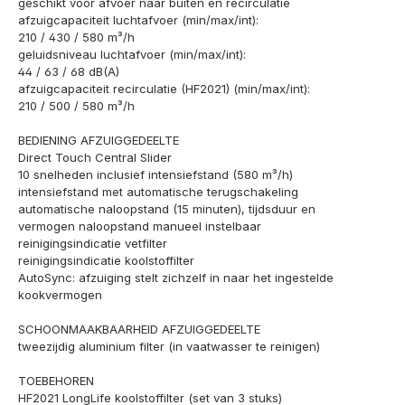
geschikt voor afvoer naar buiten en recirculatie
afzuigcapaciteit luchtafvoer (min/max/int):
210 / 430 / 580 m³/h
geluidsniveau luchtafvoer (min/max/int):
44 / 63 / 68 dB(A)
afzuigcapaciteit recirculatie (HF2021) (min/max/int):
210 / 500 / 580 m³/h
BEDIENING AFZUIGGEDEELTE
Direct Touch Central Slider
10 snelheden inclusief intensiefstand (580 m³/h)
intensiefstand met automatische terugschakeling
automatische naloopstand (15 minuten), tijdsduur en
vermogen naloopstand manueel instelbaar
reinigingsindicatie vetfilter
reinigingsindicatie koolstoffilter
AutoSync: afzuiging stelt zichzelf in naar het ingestelde
kookvermogen
SCHOONMAAKBAARHEID AFZUIGGEDEELTE
tweezijdig aluminium filter (in vaatwasser te reinigen)
TOEBEHOREN
HF2021 LongLife koolstoffilter (set van 3 stuks)