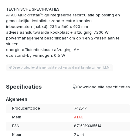
TECHNISCHE SPECIFICATIES
ATAG QuickInstall™: geïntegreerde recirculatie oplossing en
gemakkelijke installatie zonder extra kanalen
inbouwmaten (hxbxd): 235 x 560 x 490 mm
advies aansluitwaarde kookplaat + afzuiging: 7200 W
powermanagement beschikbaar om op 1 en 2-fasen aan te
sluiten
energie efficiëntieklasse afzuiging: A+
eco stand-by vermogen: 0,5 W
Deze producttekst is gemaakt en/of vertaald met behulp van een LLM.
Specificaties
Download alle specificaties
Algemeen
Producentcode
742517
Merk
ATAG
EAN
8715393365514
Kleur
Zwart