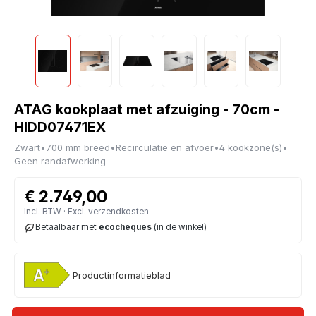
ATAG kookplaat met afzuiging - 70cm -
HIDD07471EX
Zwart
•
700 mm breed
•
Recirculatie en afvoer
•
4 kookzone(s)
•
Geen randafwerking
€ 2.749,00
Incl. BTW · Excl. verzendkosten
Betaalbaar met
ecocheques
(in de winkel)
Productinformatieblad